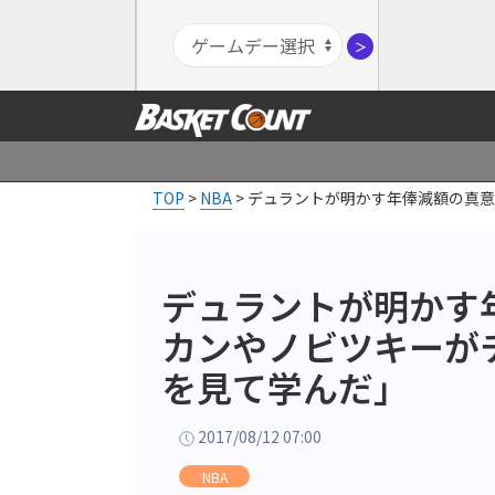
＞
TOP
>
NBA
>
デュラントが明かす年俸減額の真
デュラントが明かす
カンやノビツキーが
を見て学んだ」
2017/08/12 07:00
NBA