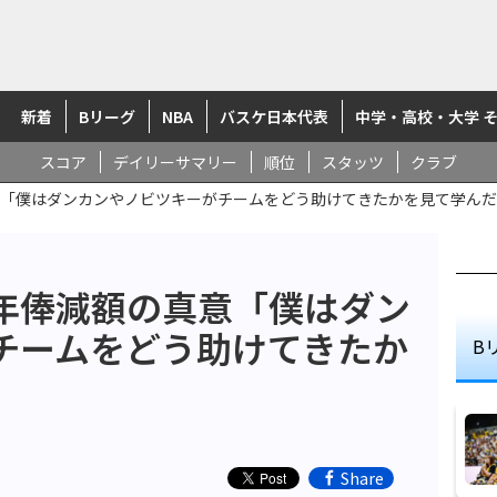
新着
Bリーグ
NBA
バスケ日本代表
中学・高校・大学 
スコア
デイリーサマリー
順位
スタッツ
クラブ
意「僕はダンカンやノビツキーがチームをどう助けてきたかを見て学んだ
年俸減額の真意「僕はダン
チームをどう助けてきたか
B
Share