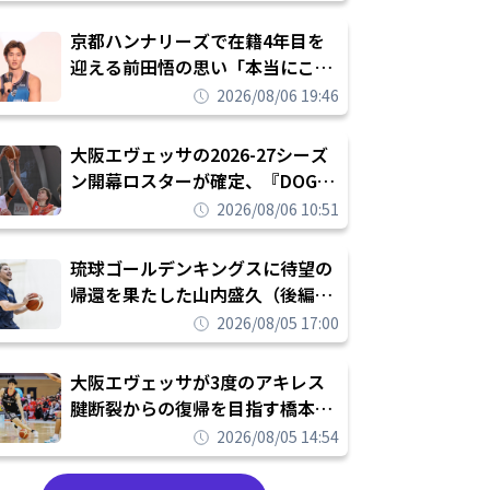
れを告げてプロ転向を決断
京都ハンナリーズで在籍4年目を
迎える前田悟の思い「本当にこの
チームで勝ちたい、負けたまま舐
2026/08/06 19:46
められたまま終わりたくない」
大阪エヴェッサの2026-27シーズ
ン開幕ロスターが確定、『DOG
FIGHT』のチームカルチャーを推
2026/08/06 10:51
し進めて結果を求めるシーズンへ
琉球ゴールデンキングスに待望の
帰還を果たした山内盛久（後編）
「1人のウチナーンチュとしてみ
2026/08/05 17:00
んなが誇りに思えるチームにして
いく」
大阪エヴェッサが3度のアキレス
腱断裂からの復帰を目指す橋本拓
哉と契約を締結「もう一度コート
2026/08/05 14:54
に立ちたい」