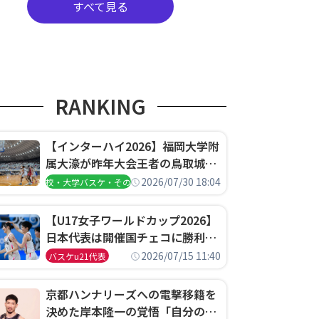
すべて見る
RANKING
【インターハイ2026】福岡大学附
属大濠が昨年大会王者の鳥取城北
を撃破、大阪薫英女学院は岐阜女
2026/07/30 18:04
高校・大学バスケ・その他
子に完勝、大会3日目試合結果
【U17女子ワールドカップ2026】
日本代表は開催国チェコに勝利し
て予選グループ3連勝で首位通
2026/07/15 11:40
バスケu21代表
過！準々決勝の相手はエジプトに
決定
京都ハンナリーズへの電撃移籍を
決めた岸本隆一の覚悟「自分のエ