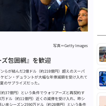
写真＝Getty Images
ーズ包囲網』を歓迎
ンらが結んだ2億ドル（約218億円）超えのスーパ
、ケビン・デュラントが大幅な年俸減額を受け入れて
今夏のサプライズだった。
（約37億円）という条件でウォリアーズと再契約す
0万ドル（約11億円）近くの減俸を受け入れ、昨シ
低い来シーズン2590万ドル（約28億円）という条件