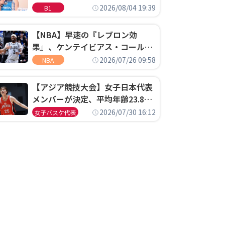
ゴというちっぽけなことのため
2026/08/04 19:39
B1
に、京都に来たわけではない」
【NBA】早速の『レブロン効
果』、ケンテイビアス・コールド
ウェル・ポープがセブンティシク
2026/07/26 09:58
NBA
サーズに1年契約で加入
【アジア競技大会】女子日本代表
メンバーが決定、平均年齢23.8歳
のフレッシュなメンバーが日本開
2026/07/30 16:12
女子バスケ代表
催の大舞台で頂点を狙う