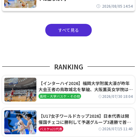
2026/08/05 14:54
すべて見る
RANKING
【インターハイ2026】福岡大学附属大濠が昨年
大会王者の鳥取城北を撃破、大阪薫英女学院は岐
阜女子に完勝、大会3日目試合結果
2026/07/30 18:04
高校・大学バスケ・その他
【U17女子ワールドカップ2026】日本代表は開
催国チェコに勝利して予選グループ3連勝で首位
通過！準々決勝の相手はエジプトに決定
2026/07/15 11:40
バスケu21代表