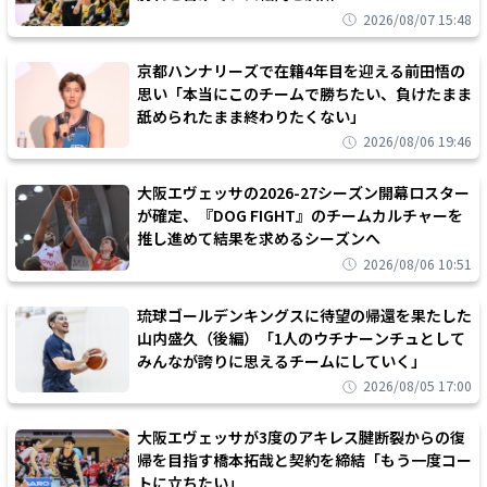
2026/08/07 15:48
京都ハンナリーズで在籍4年目を迎える前田悟の
思い「本当にこのチームで勝ちたい、負けたまま
舐められたまま終わりたくない」
2026/08/06 19:46
大阪エヴェッサの2026-27シーズン開幕ロスター
が確定、『DOG FIGHT』のチームカルチャーを
推し進めて結果を求めるシーズンへ
2026/08/06 10:51
琉球ゴールデンキングスに待望の帰還を果たした
山内盛久（後編）「1人のウチナーンチュとして
みんなが誇りに思えるチームにしていく」
2026/08/05 17:00
大阪エヴェッサが3度のアキレス腱断裂からの復
帰を目指す橋本拓哉と契約を締結「もう一度コー
トに立ちたい」