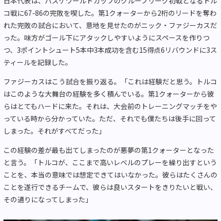
日本代表は、バスケワールドカップのグループリーグ初戦となるトル
コ戦に67-86の完敗を喫した。第1クォーターから2桁のリードを奪わ
れた完敗の試合において、意地を見せたのがニック・ファジーカスだ
った。味方がゴール下にアタックしやすいようにスペースを作りつ
つ、3ポイントシュート5本中3本成功を含む15得点6リバウンドに3ス
ティールを記録した。
ファジーカスはこう試合を振り返る。「これは経験だと思う。トルコ
はこのような大舞台の経験を多く積んでいる。第1クォーターから彼
らはとてもハードに来た。それは、大会前のトレーニングマッチをや
っている時から分かっていた。ただ、それでも僕たちは後手に回って
しまった。それがすべてだった」
この経験の差が最も出てしまったのが悪夢の第1クォーターとなった
と言う。「トルコが、ここまで高いレベルのプレーを繰り出すという
ことを、本当の意味では想定できてはいなかった。彼らはたくさんの
ことを遂行できるチームで、彼らは良いスタートをきりたいと戦い、
その通りになってしまった」