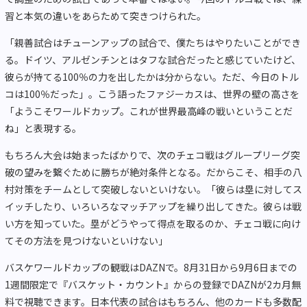
習と本気の違いをあらためて突きつけられた。
「親善試合はチューンアップの試合で、僕たちはやりたいことができ
る。ドイツ、アルゼンチンとはタフな試合だったと感じていたけど、
彼らが持てる100％の力を出したかは分からない。ただ、今日のトル
コは100％だった」。こう語ったファジーカスは、世界の壁の高さを
「ようこそワールドカップ。これが世界最高峰の戦いということだ
ね」と表現する。
もちろん大会は始まったばかりで、次のチェコ戦はグループリーグ突
破の望みを繋ぐために勝ちが絶対条件となる。だからこそ、相手の八
村対策をチームとして突破しないといけない。「彼らは塁に対してス
イッチしたり、いろいろなマッチアップを繰り出してきた。彼らは戦
い方を知っていた。塁がどうやって得点を取るのか、チェコ戦に向け
てその方法を見つけないといけない」
バスケワールドカップの観戦はDAZNで。8月31日から9月6日までの
1週間限定で『バスケット・カウント』からの登録でDAZNが2カ月無
料で視聴できます。日本代表の試合はもちろん、他のカードも多数配