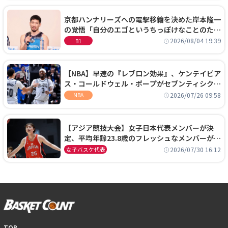
京都ハンナリーズへの電撃移籍を決めた岸本隆一
の覚悟「自分のエゴというちっぽけなことのため
に、京都に来たわけではない」
2026/08/04 19:39
B1
【NBA】早速の『レブロン効果』、ケンテイビア
ス・コールドウェル・ポープがセブンティシクサ
ーズに1年契約で加入
2026/07/26 09:58
NBA
【アジア競技大会】女子日本代表メンバーが決
定、平均年齢23.8歳のフレッシュなメンバーが日
本開催の大舞台で頂点を狙う
2026/07/30 16:12
女子バスケ代表
TOP