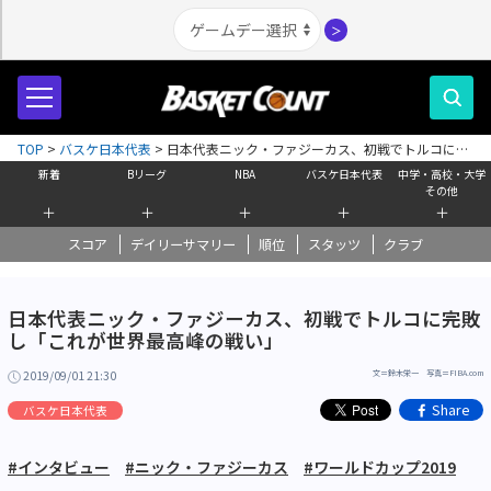
＞
TOP
>
バスケ日本代表
>
日本代表ニック・ファジーカス、初戦でトルコに完
敗し「これが世界最高峰の戦い」
新着
Bリーグ
NBA
バスケ日本代表
中学・高校・大学
その他
＋
＋
＋
＋
＋
スコア
デイリーサマリー
順位
スタッツ
クラブ
日本代表ニック・ファジーカス、初戦でトルコに完敗
し「これが世界最高峰の戦い」
2019/09/01 21:30
文＝鈴木栄一 写真＝FIBA.com
Share
バスケ日本代表
#インタビュー
#ニック・ファジーカス
#ワールドカップ2019