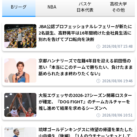
バスケ
高校大学
Bリーグ
NBA
日本代表
その他
JBA公認プロフェッショナルレフェリーが新たに
2名誕生、高野晃平は16年間続けた会社員生活に
別れを告げてプロ転向を決断
2026/08/07 15:48
京都ハンナリーズで在籍4年目を迎える前田悟の
思い「本当にこのチームで勝ちたい、負けたまま
舐められたまま終わりたくない」
2026/08/06 19:46
大阪エヴェッサの2026-27シーズン開幕ロスター
が確定、『DOG FIGHT』のチームカルチャーを
推し進めて結果を求めるシーズンへ
2026/08/06 10:51
琉球ゴールデンキングスに待望の帰還を果たした
山内盛久（後編）「1人のウチナーンチュとして