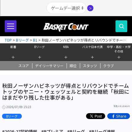
＞
TOP
>
Bリーグ
>
B1
>
秋田ノーザンハピネッツが得点とリバウンドでチーム
トップのヤニー・ウェッツェルと契約を継続「秋田にはまだやり残した仕事
新着
Bリーグ
NBA
バスケ日本代表
中学・高校・大学
がある」
その他
＋
＋
＋
＋
＋
スコア
デイリーサマリー
順位
スタッツ
クラブ
秋田ノーザンハピネッツが得点とリバウンドでチーム
トップのヤニー・ウェッツェルと契約を継続「秋田に
はまだやり残した仕事がある」
2026/07/09 15:23
写真＝B.LEAGUE
Share
Bリーグ
#2026-27契約情報
#Bプレミア
#Bリーグ
#Bリーグ速報