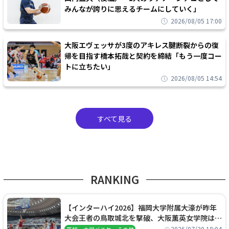
みんなが誇りに思えるチームにしていく」
2026/08/05 17:00
大阪エヴェッサが3度のアキレス腱断裂からの復
帰を目指す橋本拓哉と契約を締結「もう一度コー
トに立ちたい」
2026/08/05 14:54
すべて見る
RANKING
【インターハイ2026】福岡大学附属大濠が昨年
大会王者の鳥取城北を撃破、大阪薫英女学院は岐
阜女子に完勝、大会3日目試合結果