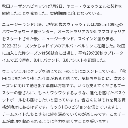
秋田ノーザンハピネッツは7月9日、ヤニー・ウェッツェルと契約を
継続したことを発表した。契約期間は1年となっている。
ニュージーランド出身、現在30歳のウェッツェルは208cm109kgの
パワーフォワード兼センター。オーストラリアのNBLでプロキャリア
をスタートさせた後、ニュージーランド、スペインと渡り歩き、
2022-23シーズンからはドイツのアルバ・ベルリンに在籍した。秋田
に加入した昨シーズンは56試合に出場し、平均29分28秒のプレータ
イムで15.8得点、8.4リバウンド、3.0アシストを記録した。
ウェッツェルはクラブを通じて以下のようにコメントしている。「秋
田にはまだやり残した仕事があると感じて、気持ちを新たに、次のシ
ーズンに向けて動き出す準備は万端です。いつも支えてくださるブー
スターの皆さんに、もっとワクワクするような、進化を遂げたバスケ
ットボールをお届けしたいと思っています。皆さんにはそれを見る資
格が絶対にあるはずです。ミックHCのビジョンを信じていますし、
チームメイトたちとさらに絆を深めていくのが楽しみです。このチー
ムが成功を収められるように全力を尽くすことを誓います」