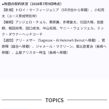
秋田の契約状況（2026年7月9日時点）
【新規】トロイ・マーフィージュニア（SR渋谷から移籍）、小松亮
太（ユース育成特別枠）
【継続】アンジェロ・チョル、栗原翼、赤穂雷太、元田大陽、岩屋
頼、堀田尚秀、田口成浩、中山拓哉、ヤニー・ウェッツェル、ミッ
ク・ダウナーヘッドコーチ
【退団】アリ・メザー（Sagesse – Al Hekmeh Beirutへ移籍）、菅
原暉（越谷へ移籍）、ジャメール・マクリーン、髙比良寛治（長崎へ
移籍）、土屋アリスター時生（長崎へ移籍）
TOPICS