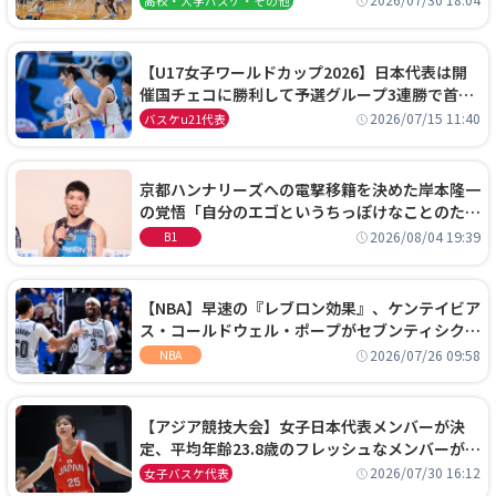
2026/07/30 18:04
高校・大学バスケ・その他
【U17女子ワールドカップ2026】日本代表は開
催国チェコに勝利して予選グループ3連勝で首位
通過！準々決勝の相手はエジプトに決定
2026/07/15 11:40
バスケu21代表
京都ハンナリーズへの電撃移籍を決めた岸本隆一
の覚悟「自分のエゴというちっぽけなことのため
に、京都に来たわけではない」
2026/08/04 19:39
B1
【NBA】早速の『レブロン効果』、ケンテイビア
ス・コールドウェル・ポープがセブンティシクサ
ーズに1年契約で加入
2026/07/26 09:58
NBA
【アジア競技大会】女子日本代表メンバーが決
定、平均年齢23.8歳のフレッシュなメンバーが日
本開催の大舞台で頂点を狙う
2026/07/30 16:12
女子バスケ代表