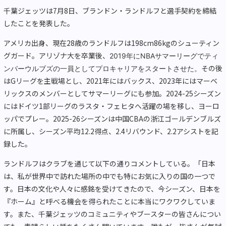
千葉ジェッツは7月8日、ブランドン・ランドルフと選手契約を締結
したことを発表した。
アメリカ出身、現在28歳のランドルフは198cm86kgのシューティン
グガード。アリゾナ大を卒業後、
2019年にNBAサマーリーグでティ
その後
ンバーウルブズの一員としてプロキャリアをスタートさせた。
はGリーグを主戦場とし、2021年にはバックス、2023年にはマーベ
リックスのメンバーとしてサマーリーグにも参加。2024-25シーズン
にはドイツ1部リーグのラスタ・フェヒタへ活躍の場を移し、ヨーロ
ッパでプレー。2025-26シーズンは中国CBAの浙江ゴールデンブルズ
に所属し、シーズン平均12.2得点、2.4リバウンド、2.2アシストを記
録した。
ランドルフはクラブを通じて以下の通りコメントしている。「日本
は、私が世界中で訪れた場所の中でも特にお気に入りの国の一つで
す。日本の文化や人々に感銘を受けてきたので、今シーズン、日本を
『ホーム』と呼べる機会を得られたことに本当にワクワクしていま
す。また、千葉ジェッツのコミュニティやブースターの皆さんについ