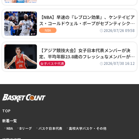
【NBA】早速の『レブロン効果』、ケンテイビア
ス・コールドウェル・ポープがセブンティシクサ
ーズに1年契約で加入
2026/07/26 09:58
NBA
【アジア競技大会】女子日本代表メンバーが決
定、平均年齢23.8歳のフレッシュなメンバーが日
本開催の大舞台で頂点を狙う
2026/07/30 16:12
女子バスケ代表
TOP
新着一覧
NBA
Bリーグ
バスケ日本代表
高校大学バスケ・その他