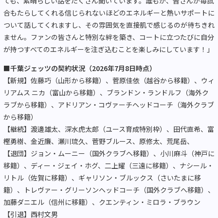
ても、素晴らしい話をたくさん聞いています。誰もが、皆さんが毎試
合もたらしてくれる信じられないほどのエネルギーと熱いサポートに
ついて話してくれますし、その雰囲気を直接肌で感じるのが待ちきれ
ません。ファンの皆さんと特別な絆を築き、コートに立つたびに自分
が持つすべてのエネルギーを注ぎ込むことを楽しみにしています！」
■千葉ジェッツの契約状況（2026年7月8日時点）
【新規】佐藤巧（山形から移籍）、菅原佳依（越谷から移籍）、ウィ
リアムス ニカ（富山から移籍）、ブランドン・ランドルフ（海外ク
ラブから移籍）、アドリアン・コヴァーチヘッドコーチ（海外クラブ
から移籍）
【継続】渡邊雄太、深水虎太郎（ユース育成特別枠）、田代直希、富
樫勇樹、金近廉、瀬川琉久、菅野ブルース、原修太、荒尾岳、
【退団】ジョン・ムーニー（国外クラブへ移籍）、小川麻斗（神戸に
移籍）、ディー・ジェイ・ホグ、二上耀（三遠に移籍）、ナシール・
リトル（佐賀に移籍）、ギャリソン・ブルックス（さいたまに移
籍）、トレヴァー・グリーソンヘッドコーチ（国外クラブへ移籍）、
加藤ダニエル（信州に移籍）、クエンティン・ミロラ・ブラウン
【引退】西村文男