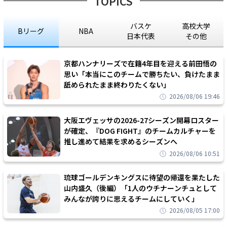
TOPICS
バスケ
高校大学
Bリーグ
NBA
日本代表
その他
京都ハンナリーズで在籍4年目を迎える前田悟の
思い「本当にこのチームで勝ちたい、負けたまま
舐められたまま終わりたくない」
2026/08/06 19:46
大阪エヴェッサの2026-27シーズン開幕ロスター
が確定、『DOG FIGHT』のチームカルチャーを
推し進めて結果を求めるシーズンへ
2026/08/06 10:51
琉球ゴールデンキングスに待望の帰還を果たした
山内盛久（後編）「1人のウチナーンチュとして
みんなが誇りに思えるチームにしていく」
2026/08/05 17:00