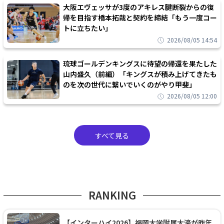
大阪エヴェッサが3度のアキレス腱断裂からの復
帰を目指す橋本拓哉と契約を締結「もう一度コー
トに立ちたい」
2026/08/05 14:54
琉球ゴールデンキングスに待望の帰還を果たした
山内盛久（前編）「キングスが積み上げてきたも
のを次の世代に繋いでいくのがやり甲斐」
2026/08/05 12:00
すべて見る
RANKING
【インターハイ2026】福岡大学附属大濠が昨年