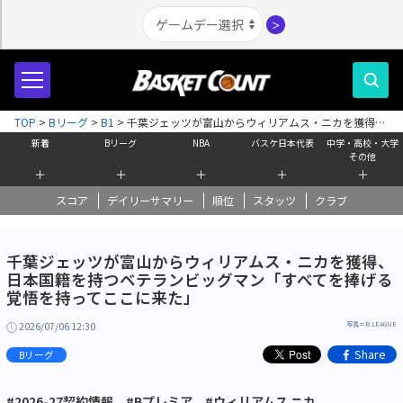
＞
TOP
>
Bリーグ
>
B1
>
千葉ジェッツが富山からウィリアムス・ニカを獲得、
日本国籍を持つベテランビッグマン「すべてを捧げる覚悟を持ってここに来
新着
Bリーグ
NBA
バスケ日本代表
中学・高校・大学
た」
その他
＋
＋
＋
＋
＋
スコア
デイリーサマリー
順位
スタッツ
クラブ
千葉ジェッツが富山からウィリアムス・ニカを獲得、
日本国籍を持つベテランビッグマン「すべてを捧げる
覚悟を持ってここに来た」
2026/07/06 12:30
写真＝B.LEAGUE
Share
Bリーグ
#2026-27契約情報
#Bプレミア
#ウィリアムス ニカ