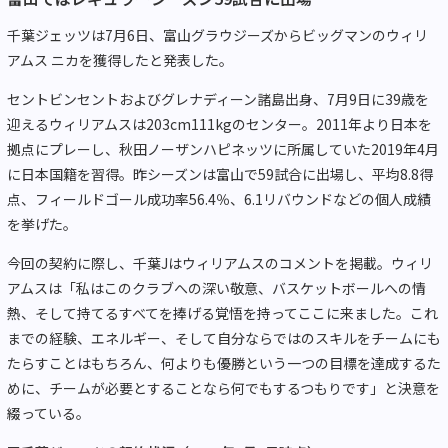
千葉ジェッツは7月6日、富山グラウジーズからビッグマンのウィリ
アムス ニカを獲得したと発表した。
セントビンセントおよびグレナディーン諸島出身、7月9日に39歳を
迎えるウィリアムスは203cm111kgのセンター。2011年より日本を
拠点にプレーし、秋田ノーザンハピネッツに所属していた2019年4月
に日本国籍を習得。昨シーズンは富山で59試合に出場し、平均8.8得
点、フィールドゴール成功率56.4％、6.1リバウンドなどの個人成績
を挙げた。
今回の契約に際し、千葉Jはウィリアムスのコメントを掲載。ウィリ
アムスは「私はこのクラブへの深い敬意、バスケットボールへの情
熱、そして持てるすべてを捧げる覚悟を持ってここに来ました。これ
までの経験、エネルギー、そして自分ならではのスキルをチームにも
たらすことはもちろん、何よりも優勝という一つの目標を達成するた
めに、チームが必要とすることなら何でもするつもりです」と決意を
綴っている。