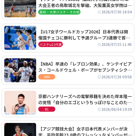
大会王者の鳥取城北を撃破、大阪薫英女学院は岐
阜女子に完勝、大会3日目試合結果
2026/07/30 18:04
高校・大学バスケ・その他
【U17女子ワールドカップ2026】日本代表は開
催国チェコに勝利して予選グループ3連勝で首位
通過！準々決勝の相手はエジプトに決定
2026/07/15 11:40
バスケu21代表
【NBA】早速の『レブロン効果』、ケンテイビア
ス・コールドウェル・ポープがセブンティシクサ
ーズに1年契約で加入
2026/07/26 09:58
NBA
京都ハンナリーズへの電撃移籍を決めた岸本隆一
の覚悟「自分のエゴというちっぽけなことのため
に、京都に来たわけではない」
2026/08/04 19:39
B1
【アジア競技大会】女子日本代表メンバーが決
定、平均年齢23.8歳のフレッシュなメンバーが日