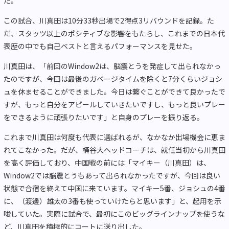
た。
この試合、川真田は10分33秒出場で2得点3リバウンドを記録。た
だ、スタッツ以上のポシティブな影響をもたらし、これまでの日本代
表歴の中でも自己ベストと言えるパフォーマンスを見せた。
川真田は、「前回のWindow2は、脳震とうを発症して出られなかっ
たのですが、今回は最後のガベージタイムを除くと7分くらいジョシ
ュを休ませることができました。今日は繋ぐことができて良かったで
すが、もっと自分をアピールしていきたいですし、もっと良いプレー
をできるように頑張りたいです」と自身のプレーを振り返る。
これまで川真田は何度も代表に選ばれるが、なかなか出場機会に恵ま
れてこなかった。だが、桶谷大ヘッドコーチは、就任当初から川真田
を高く評価しており、中国戦の前には「マイキー（川真田）は、
Window2では脳震とうもあって出られなかったですが、今回は良い
状態で合宿を終えて中国に来ています。マイキー5番、ジョシュの4番
に、（渡邊）雄太の3番も使っていけたらと思います」と、起用を示
唆していた。実際に試合で、最初にこのビッグラインナップを使うな
ど、川真田を積極的にコートに送り出した。