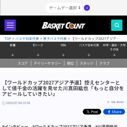
＞
TOP
>
バスケ日本代表
>
男子バスケ代表
>
【ワールドカップ2027アジア予
選】控えセンターとして値千金の活躍を見せた川真田紘也「もっと自分をア
新着
Bリーグ
NBA
バスケ日本代表
中学・高校・大学
ピールしていきたい」
その他
＋
＋
＋
＋
＋
スコア
デイリーサマリー
順位
スタッツ
クラブ
【ワールドカップ2027アジア予選】控えセンターと
して値千金の活躍を見せた川真田紘也「もっと自分を
アピールしていきたい」
2026/07/04 10:56
文・写真＝鈴木栄一
Share
高校大学その他
#インタビュー
#ワールドカップ2027アジア予選
#川真田紘也