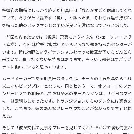
指揮官の期待にしっかり応えた川真田は「なんかすごく信頼してくれ
ていて、ありがたい話です（笑）」と語った後、それぞれ違う持ち味
を持った他のビッグマンとの争いが良い刺激になっていると話した。
「前回のWindowでは（渡邉）飛勇にアヴィさん（シェーファー アヴ
ィ幸樹）、今回は狩野（富成）といろいろな特徴を持ったセンターが
います。特に狩野というポテンシャルを持った後輩が下からどんどん
来ていて、負けたくない気持ちはあります。そういう部分はすごくプ
ラスに働いていると思っています」
ムードメーカーである川真田のダンクは、チームの士気を高めるこれ
以上ないビッグプレーとなった。同じセンターで、オフコートのファ
ンサービスでも相棒としてお馴染みのホーキンソンは、「今日のマイ
キーは素晴らしかったです。トランジションからのダンクには驚きま
した。これまで、彼のあんなプレーを見たことがなかったです」と称
える。
そして「彼が交代で見事なプレーを見せてくれたおかげで僕も何度か