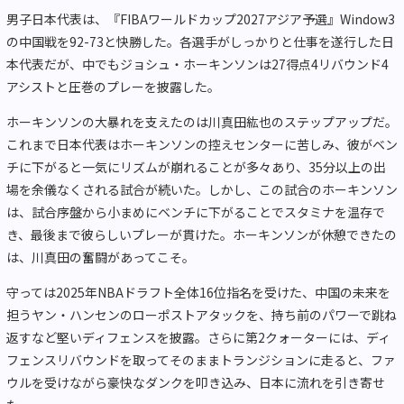
男子日本代表は、『FIBAワールドカップ2027アジア予選』Window3
の中国戦を92-73と快勝した。各選手がしっかりと仕事を遂行した日
本代表だが、中でもジョシュ・ホーキンソンは27得点4リバウンド4
アシストと圧巻のプレーを披露した。
ホーキンソンの大暴れを支えたのは川真田紘也のステップアップだ。
これまで日本代表はホーキンソンの控えセンターに苦しみ、彼がベン
チに下がると一気にリズムが崩れることが多々あり、35分以上の出
場を余儀なくされる試合が続いた。しかし、この試合のホーキンソン
は、試合序盤から小まめにベンチに下がることでスタミナを温存で
き、最後まで彼らしいプレーが貫けた。ホーキンソンが休憩できたの
は、川真田の奮闘があってこそ。
守っては2025年NBAドラフト全体16位指名を受けた、中国の未来を
担うヤン・ハンセンのローポストアタックを、持ち前のパワーで跳ね
返すなど堅いディフェンスを披露。さらに第2クォーターには、ディ
フェンスリバウンドを取ってそのままトランジションに走ると、ファ
ウルを受けながら豪快なダンクを叩き込み、日本に流れを引き寄せ