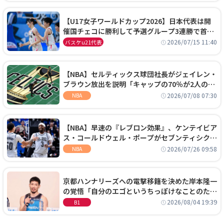
【U17女子ワールドカップ2026】日本代表は開
催国チェコに勝利して予選グループ3連勝で首位
通過！準々決勝の相手はエジプトに決定
2026/07/15 11:40
バスケu21代表
【NBA】セルティックス球団社長がジェイレン・
ブラウン放出を説明「キャップの70％が2人の選
手に集中するチームでは勝てない」
2026/07/08 07:30
NBA
【NBA】早速の『レブロン効果』、ケンテイビア
ス・コールドウェル・ポープがセブンティシクサ
ーズに1年契約で加入
2026/07/26 09:58
NBA
京都ハンナリーズへの電撃移籍を決めた岸本隆一
の覚悟「自分のエゴというちっぽけなことのため
に、京都に来たわけではない」
2026/08/04 19:39
B1