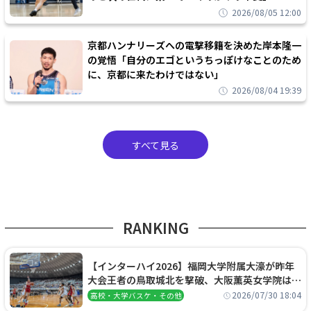
2026/08/05 12:00
京都ハンナリーズへの電撃移籍を決めた岸本隆一
の覚悟「自分のエゴというちっぽけなことのため
に、京都に来たわけではない」
2026/08/04 19:39
すべて見る
RANKING
【インターハイ2026】福岡大学附属大濠が昨年
大会王者の鳥取城北を撃破、大阪薫英女学院は岐
阜女子に完勝、大会3日目試合結果
2026/07/30 18:04
高校・大学バスケ・その他