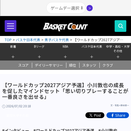
＞
TOP
>
バスケ日本代表
>
男子バスケ代表
>
【ワールドカップ2027アジア予
選】小川敦也の成長を促したマインドセット「思い切りプレーすることが一
新着
Bリーグ
NBA
バスケ日本代表
中学・高校・大学
番良さを出せる」
その他
＋
＋
＋
＋
＋
スコア
デイリーサマリー
順位
スタッツ
クラブ
【ワールドカップ2027アジア予選】小川敦也の成長
を促したマインドセット「思い切りプレーすることが
一番良さを出せる」
2026/07/02 20:18
文・写真＝鈴木栄一
Share
高校大学その他
#インタビュー
#ワールドカップ2027アジア予選
#小川敦也