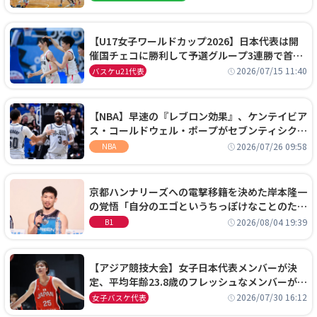
【U17女子ワールドカップ2026】日本代表は開
催国チェコに勝利して予選グループ3連勝で首位
通過！準々決勝の相手はエジプトに決定
2026/07/15 11:40
バスケu21代表
【NBA】早速の『レブロン効果』、ケンテイビア
ス・コールドウェル・ポープがセブンティシクサ
ーズに1年契約で加入
2026/07/26 09:58
NBA
京都ハンナリーズへの電撃移籍を決めた岸本隆一
の覚悟「自分のエゴというちっぽけなことのため
に、京都に来たわけではない」
2026/08/04 19:39
B1
【アジア競技大会】女子日本代表メンバーが決
定、平均年齢23.8歳のフレッシュなメンバーが日
本開催の大舞台で頂点を狙う
2026/07/30 16:12
女子バスケ代表