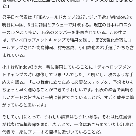
た」
男子日本代表は『FIBAワールドカップ2027アジア予選』Window3で
明日に中国、6日に韓国とアウェーで対戦する。現在の日本はロスタ
ーの12名より多い、16名のメンバーを帯同させている。この中に
は、ディベロップメントキャンプで結果を残し、第2次強化合宿にコ
ールアップされた高島紳司、狩野富成、小川敦也の若手選手たちも含
まれている。
小川はWindow3の大一番に帯同していることに「ディベロップメン
トキャンプの時は想像していませんでした」と明かし、次のような手
応えを語る。「この舞台に立つために必要なステップを、予想よりも
ちょっと早く踏めることができてうれしいです。代表の練習で素晴ら
しいガードの皆さんと一緒に練習できていることが、すごく成長に繋
がっていると思います」
そして小川にとって、うれしい誤算はもう1つある。それは比江島慎
が代表に電撃復帰を果たしたことで、一度はあきらめていた比江島と
代表で一緒にプレーする目標に近づいていることだ。