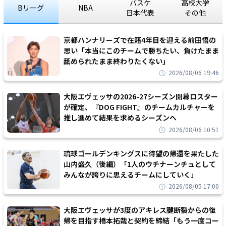
バスケ
高校大学
Bリーグ
NBA
日本代表
その他
京都ハンナリーズで在籍4年目を迎える前田悟の
思い「本当にこのチームで勝ちたい、負けたまま
舐められたまま終わりたくない」
2026/08/06 19:46
大阪エヴェッサの2026-27シーズン開幕ロスター
が確定、『DOG FIGHT』のチームカルチャーを
推し進めて結果を求めるシーズンへ
2026/08/06 10:51
琉球ゴールデンキングスに待望の帰還を果たした
山内盛久（後編）「1人のウチナーンチュとして
みんなが誇りに思えるチームにしていく」
2026/08/05 17:00
大阪エヴェッサが3度のアキレス腱断裂からの復
帰を目指す橋本拓哉と契約を締結「もう一度コー