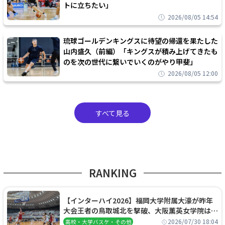
トに立ちたい」
2026/08/05 14:54
琉球ゴールデンキングスに待望の帰還を果たした
山内盛久（前編）「キングスが積み上げてきたも
のを次の世代に繋いでいくのがやり甲斐」
2026/08/05 12:00
すべて見る
RANKING
【インターハイ2026】福岡大学附属大濠が昨年
大会王者の鳥取城北を撃破、大阪薫英女学院は岐
阜女子に完勝、大会3日目試合結果
2026/07/30 18:04
高校・大学バスケ・その他