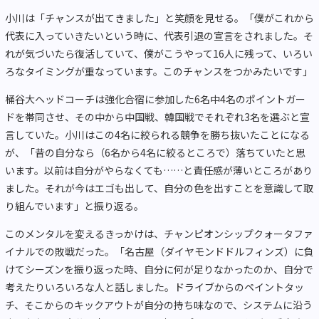
小川は「チャンスが出てきました」と笑顔を見せる。「僕がこれから
代表に入っていきたいという時に、代表引退の宣言をされました。そ
れが気づいたら復活していて、僕がこうやって16人に残って、いろい
ろなタイミングが重なっています。このチャンスをつかみたいです」
桶谷大ヘッドコーチは強化合宿に参加した6名中4名のポイントガー
ドを帯同させ、その中から中国戦、韓国戦でそれぞれ3名を選ぶと宣
言していた。小川はこの4名に絞られる競争を勝ち抜いたことになる
が、「昔の自分なら（6名から4名に絞るところで）落ちていたと思
います。以前は自分がやらなくても……と責任感が薄いところがあり
ました。それが今はエゴも出して、自分の色を出すことを意識して取
り組んでいます」と振り返る。
このメンタルを変えるきっかけは、チャンピオンシップクォータファ
イナルでの敗戦だった。「名古屋（ダイヤモンドドルフィンズ）に負
けてシーズンを振り返った時、自分に何が足りなかったのか、自分で
考えたりいろいろな人と話しました。ドライブからのペイントタッ
チ、そこからのキックアウトが自分の持ち味なので、システムに沿う