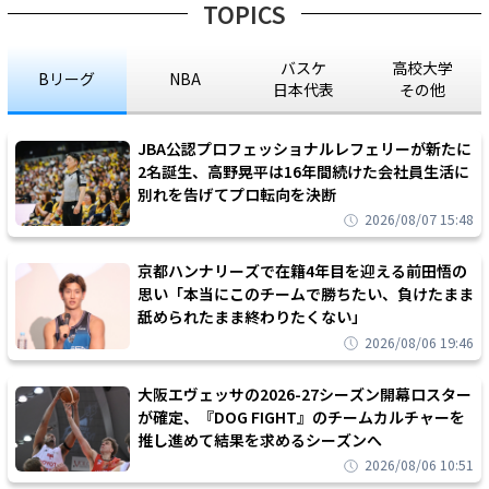
TOPICS
バスケ
高校大学
Bリーグ
NBA
日本代表
その他
JBA公認プロフェッショナルレフェリーが新たに
2名誕生、高野晃平は16年間続けた会社員生活に
別れを告げてプロ転向を決断
2026/08/07 15:48
京都ハンナリーズで在籍4年目を迎える前田悟の
思い「本当にこのチームで勝ちたい、負けたまま
舐められたまま終わりたくない」
2026/08/06 19:46
大阪エヴェッサの2026-27シーズン開幕ロスター
が確定、『DOG FIGHT』のチームカルチャーを
推し進めて結果を求めるシーズンへ
2026/08/06 10:51