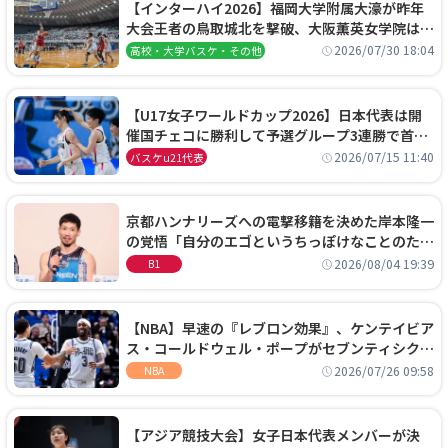
【インターハイ2026】福岡大学附属大濠が昨年
大会王者の鳥取城北を撃破、大阪薫英女学院は岐
阜女子に完勝、大会3日目試合結果
2026/07/30 18:04
高校・大学バスケ・その他
【U17女子ワールドカップ2026】日本代表は開
催国チェコに勝利して予選グループ3連勝で首位
通過！準々決勝の相手はエジプトに決定
2026/07/15 11:40
バスケu21代表
京都ハンナリーズへの電撃移籍を決めた岸本隆一
の覚悟「自分のエゴというちっぽけなことのため
に、京都に来たわけではない」
2026/08/04 19:39
B1
【NBA】早速の『レブロン効果』、ケンテイビア
ス・コールドウェル・ポープがセブンティシクサ
ーズに1年契約で加入
2026/07/26 09:58
NBA
【アジア競技大会】女子日本代表メンバーが決