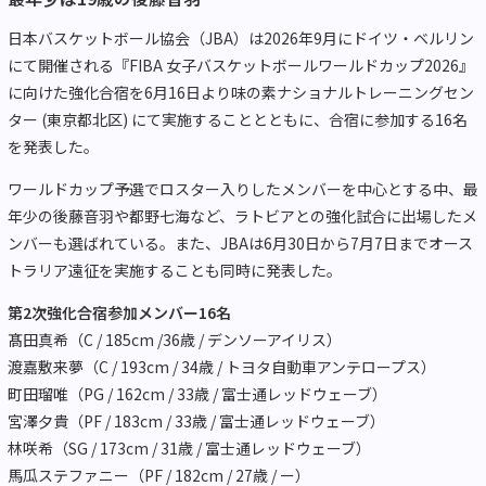
日本バスケットボール協会（JBA）は2026年9月にドイツ・ベルリン
にて開催される『FIBA 女子バスケットボールワールドカップ2026』
に向けた強化合宿を6月16日より味の素ナショナルトレーニングセン
ター (東京都北区) にて実施することとともに、合宿に参加する16名
を発表した。
ワールドカップ予選でロスター入りしたメンバーを中心とする中、最
年少の後藤音羽や都野七海など、ラトビアとの強化試合に出場したメ
ンバーも選ばれている。また、JBAは6月30日から7月7日までオース
トラリア遠征を実施することも同時に発表した。
第2次強化合宿参加メンバー16名
髙田真希（C / 185cm /36歳 / デンソーアイリス）
渡嘉敷来夢（C / 193cm / 34歳 / トヨタ自動車アンテロープス）
町田瑠唯（PG / 162cm / 33歳 / 富士通レッドウェーブ）
宮澤夕貴（PF / 183cm / 33歳 / 富士通レッドウェーブ）
林咲希（SG / 173cm / 31歳 / 富士通レッドウェーブ）
馬瓜ステファニー（PF / 182cm / 27歳 / ー）