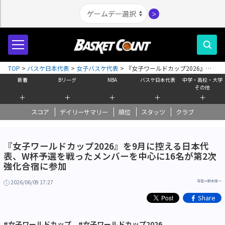
＞
TOP
>
バスケ日本代表
>
女子バスケ代表
>
『女子ワールドカップ2026』を9
月に控える日本代表、W杯予選を戦ったメンバーを中心に16名が第2次強化合
新着
Bリーグ
NBA
バスケ日本代表
中学・高校・大学
宿に参加
その他
＋
＋
＋
＋
＋
スコア
デイリーサマリー
順位
スタッツ
クラブ
『女子ワールドカップ2026』を9月に控える日本代
表、W杯予選を戦ったメンバーを中心に16名が第2次
強化合宿に参加
2026/06/09 17:27
写真＝鈴木栄一
Share
高校大学その他
#女子ワールドカップ
#女子ワールドカップ2026