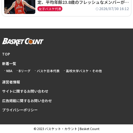
定、平均年齢23.8歳のフレッシュなメンバーが日
本開催の大舞台で頂点を狙う
2026/07/30 16:12
女子バスケ代表
TOP
新着一覧
NBA
Bリーグ
バスケ日本代表
高校大学バスケ・その他
運営者情報
サイトに関するお問い合わせ
広告掲載に関するお問い合わせ
プライバシーポリシー
© 2023 バスケット・カウント | Basket Count