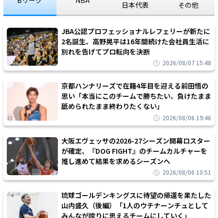
日本代表
その他
JBA公認プロフェッショナルレフェリーが新たに
2名誕生、高野晃平は16年間続けた会社員生活に
別れを告げてプロ転向を決断
2026/08/07 15:48
京都ハンナリーズで在籍4年目を迎える前田悟の
思い「本当にこのチームで勝ちたい、負けたまま
舐められたまま終わりたくない」
2026/08/06 19:46
大阪エヴェッサの2026-27シーズン開幕ロスター
が確定、『DOG FIGHT』のチームカルチャーを
推し進めて結果を求めるシーズンへ
2026/08/06 10:51
琉球ゴールデンキングスに待望の帰還を果たした
山内盛久（後編）「1人のウチナーンチュとして
みんなが誇りに思えるチームにしていく」