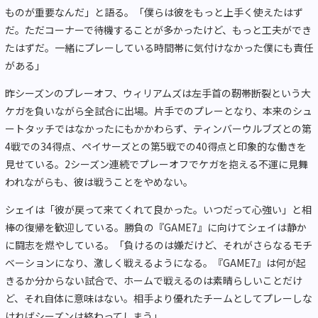
ものが重要なんだ」と語る。「僕らは彼をもっと上手く使えたはず
だ。ただコーナーで待機することが多かったけど、もっと工夫ができ
たはずだ。一緒にプレーしている時間帯に気付けなかった僕にも責任
がある」
昨シーズンのプレーオフ、ウィリアムズは左手首の靭帯断裂という大
ケガを負いながら全試合に出場。片手でのプレーとなり、本来のシュ
ートタッチではなかったにもかかわらず、ティンバーウルブズとの第
4戦での34得点、ペイサーズとの第5戦での40得点と印象的な働きを
見せている。2シーズン連続でプレーオフでケガを抱える不運に見舞
われながらも、彼は戦うことをやめない。
シェイは「彼が戻って来てくれて良かった。いつだって心強い」と相
棒の復帰を歓迎している。勝負の『GAME7』に向けてシェイは静か
に闘志を燃やしている。「負けるのは嫌だけど、それがさらなるモチ
ベーションになり、激しく戦えるようになる。『GAME7』は何が起
きるか分からない試合で、ホームで戦えるのは素晴らしいことだけ
ど、それ自体に意味はない。相手より優れたチームとしてプレーしな
ければシーズンは終わってしまう」