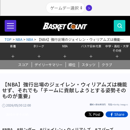
＞
TOP
>
NBA
>
NBA
>
【NBA】強行出場のジェイレン・ウィリアムズは機能せ
ず、それでも「チームに貢献しようとする姿勢そのものが重要」
新着
Bリーグ
NBA
バスケ日本代表
中学・高校・大学
その他
＋
＋
＋
＋
＋
スコア
デイリーサマリー
順位
スタッツ
クラブ
【NBA】強行出場のジェイレン・ウィリアムズは機能
せず、それでも「チームに貢献しようとする姿勢その
ものが重要」
2026/05/30 12:00
構成＝鈴木制作所 写真＝Getty Images
Share
高校大学その他
#NBA
#サンダー
#ジェイレン・ウィリアムズ
#スパーズ