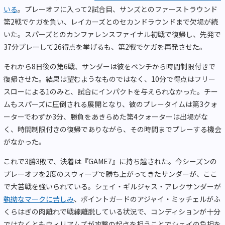
いる
。プレーオフに入って2試合目、サンズとのファーストラウンド
第2戦でケガを負い、レイカーズとのセカンドラウンドまで欠場が続
いた。スパーズとのカンファレンスファイナル初戦で復帰し、先発で
37分プレーして26得点を挙げるも、第2戦でケガを再発させた。
それから8日後の第6戦、サンダーは彼をベンチから時間制限付きで
復帰させた。結果は望むようなものではなく、10分で得点はフリー
スローによる1のみと、試合にインパクトを与えられなかった。チー
ムもスパーズに圧倒される展開となり、彼のプレータイムは第3クォ
ーターでわずか3分、勝負をあきらめた第4クォーターは出場がな
く、時間制限付きの復帰でありながら、その時間までプレーする機会
がなかった。
これで3勝3敗で、決着は『GAME7』に持ち越された。今シーズンの
プレーオフを2度のスウィープで勝ち上がってきたサンダーが、ここ
で大苦戦を強いられている。シェイ・ギルジャス・アレクサンダーが
執拗なマークに苦しみ
、ポイントガードのアジャイ・ミッチェルがふ
くらはぎの肉離れで戦線離脱している状況で、コンディションが十分
ではなくともウィリアムズが攻撃の起点を担うことでシェイの負担を