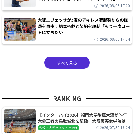
2026/08/05 17:00
大阪エヴェッサが3度のアキレス腱断裂からの復
帰を目指す橋本拓哉と契約を締結「もう一度コー
トに立ちたい」
2026/08/05 14:54
すべて見る
RANKING
【インターハイ2026】福岡大学附属大濠が昨年
大会王者の鳥取城北を撃破、大阪薫英女学院は岐
阜女子に完勝、大会3日目試合結果
2026/07/30 18:04
高校・大学バスケ・その他