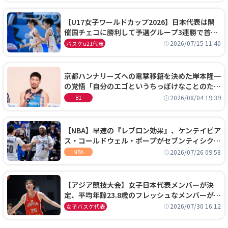
【U17女子ワールドカップ2026】日本代表は開
催国チェコに勝利して予選グループ3連勝で首位
通過！準々決勝の相手はエジプトに決定
2026/07/15 11:40
バスケu21代表
京都ハンナリーズへの電撃移籍を決めた岸本隆一
の覚悟「自分のエゴというちっぽけなことのため
に、京都に来たわけではない」
2026/08/04 19:39
B1
【NBA】早速の『レブロン効果』、ケンテイビア
ス・コールドウェル・ポープがセブンティシクサ
ーズに1年契約で加入
2026/07/26 09:58
NBA
【アジア競技大会】女子日本代表メンバーが決
定、平均年齢23.8歳のフレッシュなメンバーが日
本開催の大舞台で頂点を狙う
2026/07/30 16:12
女子バスケ代表