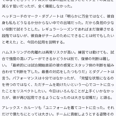
減らす狙いだったが、全く機能しなかった。
ヘッドコーチのマーク・ダグノートは「明らかに万全ではなく、彼自
身も私もどうなるか分からない中での出場だった。だから負担の少な
い役割で試そうとした。レギュラーシーズンであればまだ復帰させる
段階ではないが、彼自身がチームのためにできることは何でもしたい
と考えた」と、今回の起用を説明する。
ハムストリングの肉離れは再発リスクが高い。練習では動けても、試
合で強度の高いプレーができるかどうかは別で、復帰の判断は難し
い。「最終的には試合開始直前の彼の感覚とスタッフ側の判断を組み
合わせて判断を下した。最善の対応をしたつもりだ」とダグノートは
言う。パフォーマンスは十分ではなかったが、「完璧な状態になるの
を待つのではなく、ただチームを助けたいという一心でコートに立っ
たことをリスペクトしたい。今日はいろんなことが上手くいかなかっ
たが、彼が再び起用できるようになったのは大きな収穫だ」と語る。
アレックス・カルーソも「ユニフォームを着てコートに立った。それ
だけで僕たちにとっては大きい。チームに貢献しようとする姿勢その