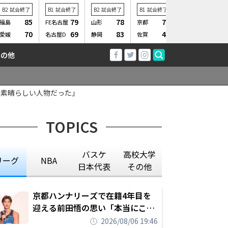
B2
試合終了
B1
試合終了
B2
試合終了
B1
試合終了
B1
試合終了
85
79
78
70
68
福島
FE名古屋
山形
京都
仙台
70
69
83
48
72
愛媛
名古屋D
静岡
佐賀
横浜BC
その他
に素晴らしい人物だった」
TOPICS
バスケ
高校大学
リーグ
NBA
日本代表
その他
京都ハンナリーズで在籍4年目を
迎える前田悟の思い「本当にこの
チームで勝ちたい、負けたまま舐
2026/08/06 19:46