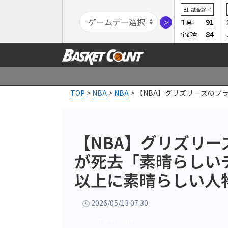
B1
試合終了
91
千葉J
＞
84
宇都宮
TOP
>
NBA
>
NBA
>
【NBA】グリズリーズのブ
【NBA】グリズリ
が死去「素晴らしい
以上に素晴らしい人
2026/05/13 07:30
高校大学その他