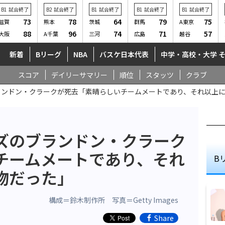
B1
試合終了
B2
試合終了
B1
試合終了
B1
試合終了
B1
試合終了
73
78
64
79
75
滋賀
熊本
茨城
群馬
A東京
88
96
74
71
57
大阪
A千葉
三河
広島
越谷
新着
Bリーグ
NBA
バスケ日本代表
中学・高校・大学 
スコア
デイリーサマリー
順位
スタッツ
クラブ
ランドン・クラークが死去「素晴らしいチームメートであり、それ以上
ーズのブランドン・クラーク
チームメートであり、それ
B
物だった」
構成＝鈴木制作所 写真＝Getty Images
Share