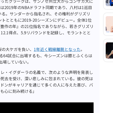
育ったクラークは、サンノゼ州立大からゴンザガ大に
2019年のNBAドラフト同期であり、八村は1巡目
ている。サンダーから指名され、その権利がグリズリ
トとともに2019-20シーズンにデビュー。全体1位
豊作の年』の21位指名でありながら、若きグリズリ
12.1得点、5.9リバウンドを記録し、モラントとと
。
断裂の大ケガを負い、
1年近く戦線離脱となった
。
となる64試合に出場するも、今シーズンは膝とふくらは
出場していない。
ドレ・イグダーラの名義で、次のような声明を発表し
の死去を受け、深い悲しみに包まれている。彼の死は
ンドンがキャリアを通じて多くの人に与えた喜び、バ
でも心に刻み続ける」