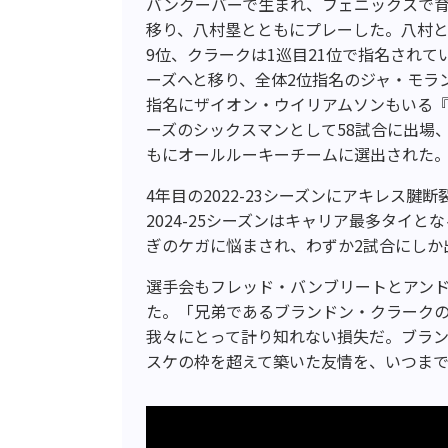
バンクーバーで生まれ、フェニックスで
移り、八村塁とともにプレーした。八村とは
9位、クラークは1巡目21位で指名され
ーズへと移り、全体2位指名のジャ・モラン
指名にザイオン・ウイリアムソンもいる『
ーズのシックスマンとして58試合に出場、
もにオールルーキーチームに選出された
4年目の2022-23シーズンにアキレス腱
2024-25シーズンはキャリア最多タイ
ぎのケガに悩まされ、わずか2試合にしか
選手会もフレッド・バンブリートとアン
た。「兄弟であるブランドン・クラーク
我々にとって計り知れない損失だ。ブラ
スケの枠を超えて築いた友情を、いつま