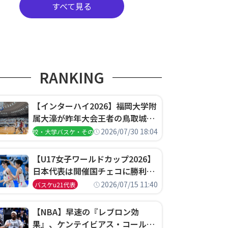
甲斐」
すべて見る
RANKING
【インターハイ2026】福岡大学附
属大濠が昨年大会王者の鳥取城北
を撃破、大阪薫英女学院は岐阜女
2026/07/30 18:04
高校・大学バスケ・その他
子に完勝、大会3日目試合結果
【U17女子ワールドカップ2026】
日本代表は開催国チェコに勝利し
て予選グループ3連勝で首位通
2026/07/15 11:40
バスケu21代表
過！準々決勝の相手はエジプトに
決定
【NBA】早速の『レブロン効
果』、ケンテイビアス・コールド