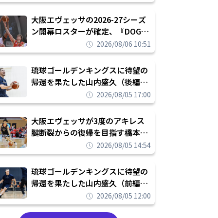
められたまま終わりたくない」
大阪エヴェッサの2026-27シーズ
ン開幕ロスターが確定、『DOG
FIGHT』のチームカルチャーを推
2026/08/06 10:51
し進めて結果を求めるシーズンへ
琉球ゴールデンキングスに待望の
帰還を果たした山内盛久（後編）
「1人のウチナーンチュとしてみ
2026/08/05 17:00
んなが誇りに思えるチームにして
いく」
大阪エヴェッサが3度のアキレス
腱断裂からの復帰を目指す橋本拓
哉と契約を締結「もう一度コート
2026/08/05 14:54
に立ちたい」
琉球ゴールデンキングスに待望の
帰還を果たした山内盛久（前編）
「キングスが積み上げてきたもの
2026/08/05 12:00
を次の世代に繋いでいくのがやり