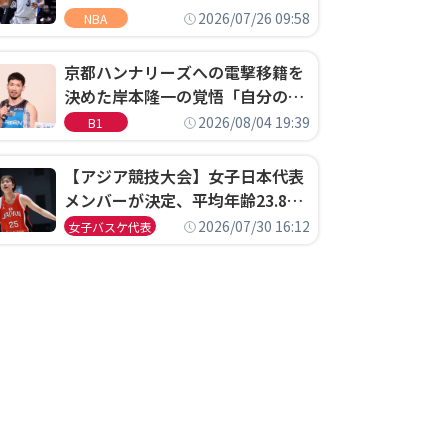
ウェル・ポープがセブンティシク
2026/07/26 09:58
NBA
サーズに1年契約で加入
京都ハンナリーズへの電撃移籍を
決めた岸本隆一の覚悟「自分のエ
ゴというちっぽけなことのため
2026/08/04 19:39
B1
に、京都に来たわけではない」
【アジア競技大会】女子日本代表
メンバーが決定、平均年齢23.8歳
のフレッシュなメンバーが日本開
2026/07/30 16:12
女子バスケ代表
催の大舞台で頂点を狙う