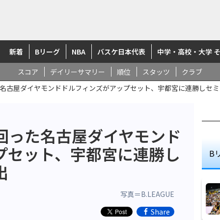
新着
Bリーグ
NBA
バスケ日本代表
中学・高校・大学 
スコア
デイリーサマリー
順位
スタッツ
クラブ
名古屋ダイヤモンドドルフィンズがアップセット、宇都宮に連勝しセミ
回った名古屋ダイヤモンド
プセット、宇都宮に連勝し
B
出
写真＝B.LEAGUE
Share