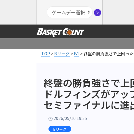
＞
TOP
>
Bリーグ
>
B1
>
終盤の勝負強さで上回った
終盤の勝負強さで上
ドルフィンズがアッ
セミファイナルに進
2026/05/10 19:25
Bリーグ