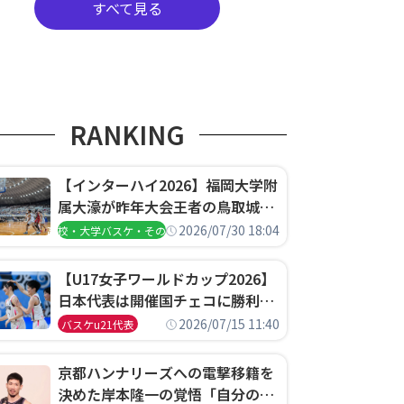
すべて見る
RANKING
【インターハイ2026】福岡大学附
属大濠が昨年大会王者の鳥取城北
を撃破、大阪薫英女学院は岐阜女
2026/07/30 18:04
高校・大学バスケ・その他
子に完勝、大会3日目試合結果
【U17女子ワールドカップ2026】
日本代表は開催国チェコに勝利し
て予選グループ3連勝で首位通
2026/07/15 11:40
バスケu21代表
過！準々決勝の相手はエジプトに
決定
京都ハンナリーズへの電撃移籍を
決めた岸本隆一の覚悟「自分のエ