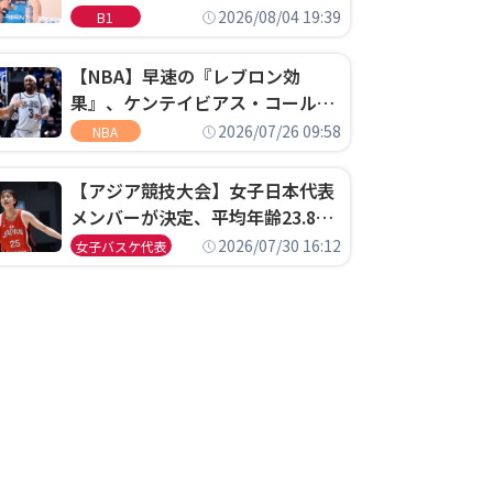
ゴというちっぽけなことのため
2026/08/04 19:39
B1
に、京都に来たわけではない」
【NBA】早速の『レブロン効
果』、ケンテイビアス・コールド
ウェル・ポープがセブンティシク
2026/07/26 09:58
NBA
サーズに1年契約で加入
【アジア競技大会】女子日本代表
メンバーが決定、平均年齢23.8歳
のフレッシュなメンバーが日本開
2026/07/30 16:12
女子バスケ代表
催の大舞台で頂点を狙う