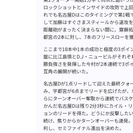
ロックショットとインサイドの攻防で上
れでも名古屋Dはこのタイミングで第1戦
して加藤はすぐさまスティールから速攻
距離砲がまったく決まらない間に、齋藤
都宮の2本に対し、7本のフリースローを獲
ここまで18本中1本の成功と極度の3ポ
盤に比江島慎とD.J・ニュービルがそれ
勝負強さを発揮した今村が2本連続で3ポ
互角の展開が続いた。
名古屋Dが1点リードして迎えた最終クォ
み、宇都宮が6点までリードを広げたが、
らにターンオーバー奪取から連続でバス
かんだ名古屋Dは残り2分3秒にカイル・
ョンのリードを得た。どうにか反撃した
続け、焦りからかターンオーバーも連発。こ
利し、セミファイナル進出を決めた。