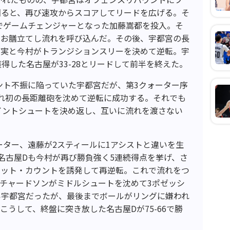
回ると、再び速攻からスコアしてリードを広げる。そ
でゲームチェンジャーとなった加藤嵩都を投入。そ
をお膳立てし流れを呼び込んだ。その後、宇都宮の長
拓実と今村がトランジションスリーを決めて逆転。宇
得した名古屋が33-28とリードして前半を終えた。
イント不振に陥っていた宇都宮だが、第3クォーター序
ぞれ初の長距離砲を沈めて逆転に成功する。それでも
イントシュートを決め返し、互いに流れを渡さない
ーター、遠藤が2スティールに1アシストと違いを生
名古屋Dも今村が再び勝負強く5連続得点を挙げ、さ
ケット・カウントを誘発して再逆転。これで流れをつ
リチャードソンがミドルシュートを沈めて3ポゼッシ
い宇都宮だったが、最後までボールがリングに嫌われ
うして、終盤に突き放した名古屋Dが75-66で勝