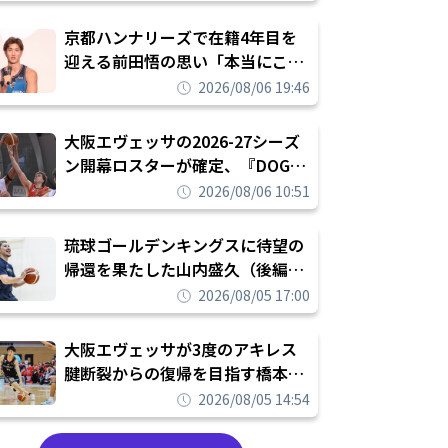
れを告げてプロ転向を決断
京都ハンナリーズで在籍4年目を
迎える前田悟の思い「本当にこの
チームで勝ちたい、負けたまま舐
2026/08/06 19:46
められたまま終わりたくない」
大阪エヴェッサの2026-27シーズ
ン開幕ロスターが確定、『DOG
FIGHT』のチームカルチャーを推
2026/08/06 10:51
し進めて結果を求めるシーズンへ
琉球ゴールデンキングスに待望の
帰還を果たした山内盛久（後編）
「1人のウチナーンチュとしてみ
2026/08/05 17:00
んなが誇りに思えるチームにして
いく」
大阪エヴェッサが3度のアキレス
腱断裂からの復帰を目指す橋本拓
哉と契約を締結「もう一度コート
2026/08/05 14:54
に立ちたい」