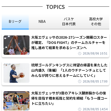
TOPICS
バスケ
高校大学
Bリーグ
NBA
日本代表
その他
大阪エヴェッサの2026-27シーズン開幕ロスター
が確定、『DOG FIGHT』のチームカルチャーを
推し進めて結果を求めるシーズンへ
2026/08/06 10:51
琉球ゴールデンキングスに待望の帰還を果たした
山内盛久（後編）「1人のウチナーンチュとして
みんなが誇りに思えるチームにしていく」
2026/08/05 17:00
大阪エヴェッサが3度のアキレス腱断裂からの復
帰を目指す橋本拓哉と契約を締結「もう一度コー
トに立ちたい」
2026/08/05 14:54