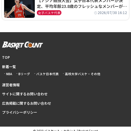
【アジア競技大会】女子日本代表メンバーが決
定、平均年齢23.8歳のフレッシュなメンバーが日
本開催の大舞台で頂点を狙う
2026/07/30 16:12
女子バスケ代表
TOP
新着一覧
NBA
Bリーグ
バスケ日本代表
高校大学バスケ・その他
運営者情報
サイトに関するお問い合わせ
広告掲載に関するお問い合わせ
プライバシーポリシー
© 2023 バスケット・カウント | Basket Count