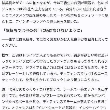
輪美良々がチームの軸となるが、今は下級生の台頭が顕著で、他のポ
ジションでは2年生が主力を務めている。自分たちの成長に向き合う
ことでスタメンの座を勝ち取ったガードの松本璃音とフォワードの原
乙羽に、ウインターカップへの意気込みを聞いた。
「気持ちでは他の選手に絶対負けないように」
──まずは自己紹介、ではなくお互いがどんな選手かを紹介し合って
ください。
松本
乙羽はドライブが人よりも長けていて、得点が欲しい時に思い
っきりドライブに行って得点したりファウルをもらってきてくれるフ
ォワードです。ドライブと得点力は自分にはないところなので、そこ
はプレーヤーとして尊敬しています。ディフェンスでも相手のエース
をマークして、身長を生かしてブロックしたり頼りになります。
原
璃音はめちゃくちゃ負けず嫌いで、チームで一番エナジーを出す
選手です。その負けず嫌いがプレーにも表れていて。前からバンバ
ン当たってボールを奪う、ディフェンスでチームを支えてくれる選手
です。オフェンスは3ポイントシュートが武器で、インターハイでも