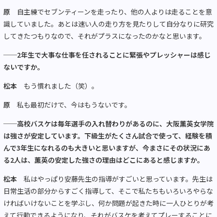
原
自主練でセブンティーンを走ったり、他の人よりは走ることを意
識していました。あとは速い人の走り方を見たりして自分なりに研究
してきたつもりなので、それがプラスになったのかなと思います。
──2年生で大事な仕事を任されることに緊張やプレッシャーは感じ
ないですか。
松本
もう慣れました（笑）。
原
私も最初だけで、今はもうないです。
──高校バスケは毎年選手の入れ替わりがあるのに、大阪薫英女学院
は強さが安定しています。下級生がたくさん試合で使って、経験を積
んで3年生になれるのも大きいと思いますが、今まさにその状況にあ
る2人は、薫英の安定した強さの理由はどこにあると感じますか。
松本
私はやっぱり安藤先生の指導がすごいと思っています。先生は
日常生活の部分からすごく指導して、そこで私たちもいろいろやらな
ければいけないことを学ぶし、何か問題が起きた時に一人ひとりが考
えて行動できるようになり、それがバスケを考えてプレーすることに