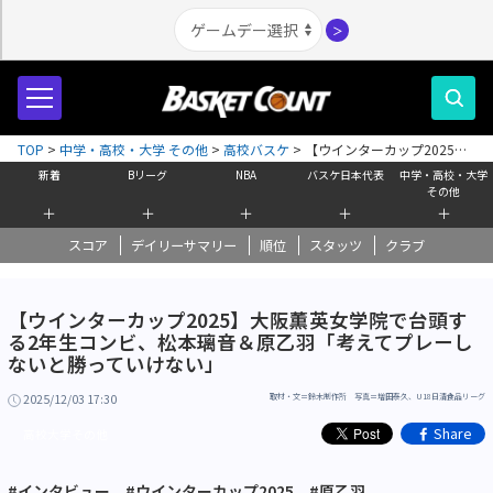
＞
TOP
>
中学・高校・大学 その他
>
高校バスケ
>
【ウインターカップ2025】
大阪薫英女学院で台頭する2年生コンビ、松本璃音＆原乙羽「考えてプレーし
新着
Bリーグ
NBA
バスケ日本代表
中学・高校・大学
ないと勝っていけない」
その他
＋
＋
＋
＋
＋
スコア
デイリーサマリー
順位
スタッツ
クラブ
【ウインターカップ2025】大阪薫英女学院で台頭す
る2年生コンビ、松本璃音＆原乙羽「考えてプレーし
ないと勝っていけない」
2025/12/03 17:30
取材・文＝鈴木制作所 写真＝増田泰久、U18日清食品リーグ
Share
高校大学その他
#インタビュー
#ウインターカップ2025
#原乙羽