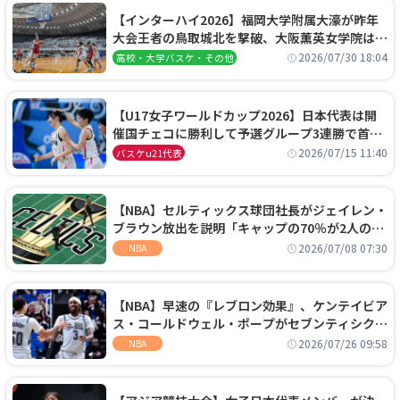
【インターハイ2026】福岡大学附属大濠が昨年
大会王者の鳥取城北を撃破、大阪薫英女学院は岐
阜女子に完勝、大会3日目試合結果
2026/07/30 18:04
高校・大学バスケ・その他
【U17女子ワールドカップ2026】日本代表は開
催国チェコに勝利して予選グループ3連勝で首位
通過！準々決勝の相手はエジプトに決定
2026/07/15 11:40
バスケu21代表
【NBA】セルティックス球団社長がジェイレン・
ブラウン放出を説明「キャップの70％が2人の選
手に集中するチームでは勝てない」
2026/07/08 07:30
NBA
【NBA】早速の『レブロン効果』、ケンテイビア
ス・コールドウェル・ポープがセブンティシクサ
ーズに1年契約で加入
2026/07/26 09:58
NBA