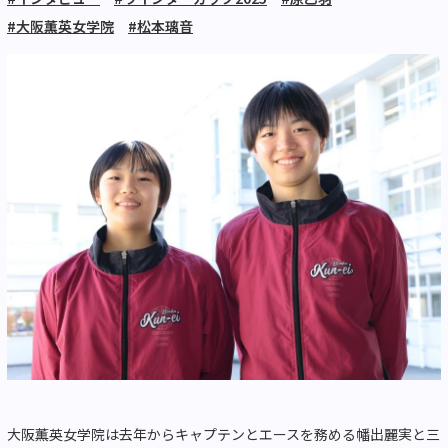
#大阪薫英女学院
#松本璃音
大阪薫英女学院は去年からキャプテンとエースを務める幡出麗実と三