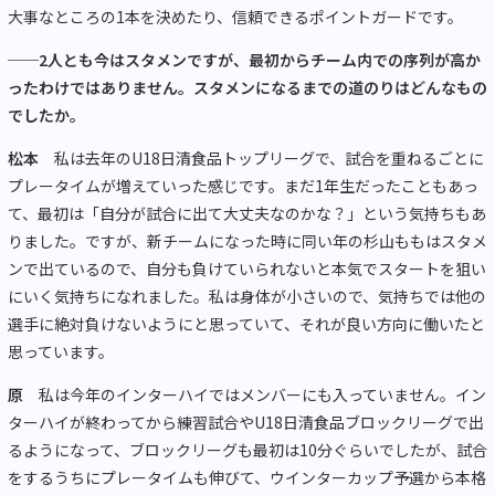
大事なところの1本を決めたり、信頼できるポイントガードです。
──2人とも今はスタメンですが、最初からチーム内での序列が高か
ったわけではありません。スタメンになるまでの道のりはどんなもの
でしたか。
松本
私は去年のU18日清食品トップリーグで、試合を重ねるごとに
プレータイムが増えていった感じです。まだ1年生だったこともあっ
て、最初は「自分が試合に出て大丈夫なのかな？」という気持ちもあ
りました。ですが、新チームになった時に同い年の杉山ももはスタメ
ンで出ているので、自分も負けていられないと本気でスタートを狙い
にいく気持ちになれました。私は身体が小さいので、気持ちでは他の
選手に絶対負けないようにと思っていて、それが良い方向に働いたと
思っています。
原
私は今年のインターハイではメンバーにも入っていません。イン
ターハイが終わってから練習試合やU18日清食品ブロックリーグで出
るようになって、ブロックリーグも最初は10分ぐらいでしたが、試合
をするうちにプレータイムも伸びて、ウインターカップ予選から本格