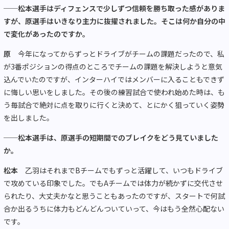
──松本選手はディフェンスで少しずつ信頼を勝ち取った感がありま
すが、原選手はいきなり主力に抜擢されました。そこは何か自分の中
で変化があったのですか。
原
今年になってからずっとドライブがチームの課題だったので、私
が3番ポジションの得点のところでチームの課題を解決しようと意気
込んでいたのですが、インターハイではメンバーに入ることもできず
に悔しい思いをしました。その後の練習試合で使われ始めた時は、も
う毎試合で絶対に点を取りに行くと決めて、とにかく狙っていく姿勢
を出しました。
──松本選手は、原選手の短期間でのブレイクをどう見ていました
か。
松本
乙羽はそれまでBチームでもずっと活躍して、いつもドライブ
で攻めている印象でした。でもAチームでは体力が続かずに交代させ
られたり、大丈夫かなと思うこともあったのですが、スタートで何試
合か出るうちに体力もどんどんついていって、今はもう全然心配ない
です。