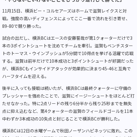
11月15日、横浜ビー・コルセアーズはホームで滋賀レイクスと対
戦。強度の高いディフェンスによってここ一番で流れを引き寄せ、
89-80で競り勝った。
試合の出だし、横浜BCはエースの安藤誓哉が第1クォーターだけで3
本の3ポイントシュートを沈めてチームを牽引。滋賀もベンチスター
トのトーマス・ウインブッシュが5分間で10得点を挙げる活躍で応戦
する。滋賀は前半だけで10本成功と3ポイントシュートが好調だった
が、横浜BCもインサイドアタックが効果的に決まり45-46と互角で
ハーフタイムを迎える。
後半に入っても接戦は続いたが、横浜BCは最終クォーターに守備の
プレッシャーを強めたことで、滋賀にイージーシュートをほとんど打
たせなかった。特に2点リードの残り6分半から残り25秒までを無失
点に抑え込むなど、第4クォーターの滋賀のフィールドゴールを11本
中わずか3本成功の10失点と封じることで横浜BCが勝利した。
横浜BCは12日の水曜ゲームで秋田ノーザンハピネッツに敗れ、この