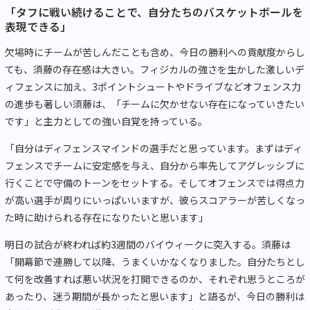
「タフに戦い続けることで、自分たちのバスケットボールを
表現できる」
欠場時にチームが苦しんだことも含め、今日の勝利への貢献度からし
ても、須藤の存在感は大きい。フィジカルの強さを生かした激しいデ
ィフェンスに加え、3ポイントシュートやドライブなどオフェンス力
の進歩も著しい須藤は、「チームに欠かせない存在になっていきたい
です」と主力としての強い自覚を持っている。
「自分はディフェンスマインドの選手だと思っています。まずはディ
フェンスでチームに安定感を与え、自分から率先してアグレッシブに
行くことで守備のトーンをセットする。そしてオフェンスでは得点力
が高い選手が周りにいっぱいいますが、彼らスコアラーが苦しくなっ
た時に助けられる存在になりたいと思います」
明日の試合が終われば約3週間のバイウィークに突入する。須藤は
「開幕節で連勝して以降、うまくいかなくなりました。自分たちとし
て何を改善すれば悪い状況を打開できるのか、それぞれ思うところが
あったり、迷う期間が長かったと思います」と語るが、今日の勝利は