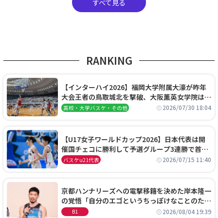
すべて見る
RANKING
【インターハイ2026】福岡大学附属大濠が昨年
大会王者の鳥取城北を撃破、大阪薫英女学院は岐
阜女子に完勝、大会3日目試合結果
2026/07/30 18:04
高校・大学バスケ・その他
【U17女子ワールドカップ2026】日本代表は開
催国チェコに勝利して予選グループ3連勝で首位
通過！準々決勝の相手はエジプトに決定
2026/07/15 11:40
バスケu21代表
京都ハンナリーズへの電撃移籍を決めた岸本隆一
の覚悟「自分のエゴというちっぽけなことのため
に、京都に来たわけではない」
2026/08/04 19:39
B1