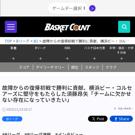
＞
TOP
>
Bリーグ
>
B1
>
故障からの復帰初戦で勝利に貢献、横浜ビー・コルセ
アーズに堅守をもたらした須藤昂矢「チームに欠かせない存在になっていき
新着
Bリーグ
NBA
バスケ日本代表
中学・高校・大学
たい」
その他
＋
＋
＋
＋
＋
スコア
デイリーサマリー
順位
スタッツ
クラブ
故障からの復帰初戦で勝利に貢献、横浜ビー・コルセ
アーズに堅守をもたらした須藤昂矢「チームに欠かせ
ない存在になっていきたい」
2025/11/15 20:17
文・写真＝鈴木栄一
Share
Bリーグ
#Bリーグ
#Bリーグ速報
#インタビュー