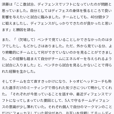
須藤は「ここ数試合、ディフェンスでソフトになっていたのが問題と
思っていました。自分としてはディフェスの身体を張るところで良い
影響を与えたいと試合に臨みました。チームとしても、40分間タフ
に戦えましたし、ディフェンスがしっかりできたのが良かったと思い
ます」と勝因を語る。
また、「（欠場して）ベンチで見ていることしかできなかったのはタ
フでしたし、もどかしさはありました。ただ、外から見ている分、よ
り俯瞰的にチームとして何ができていないのかを見ることができまし
た。この経験も踏まえて自分がチームにエネルギーを与えられるよう
に試合に入りました」と、ベンチから試合を見るしかないことで得ら
れた経験を生かした。
そしてチームを立て直すきっかけになり、トゥオビヘッドコーチも称
えた選手だけのミーティングで得られた気づきについて明かしてくれ
た。「それぞれが今思っていることを話す中、最近ディフェンスでソ
フトになってしまっていた要因として、5人で守るチームディフェン
スの意識が少し薄れていた。それぞれ個人で自分のマークマンのこと
だけにフォーカスしていた部分があり、お互いを信頼してチームディ