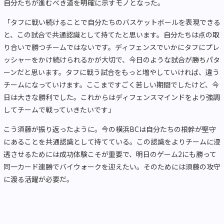
自分たちが進むべき道を明確に示すモノとなった。
「タフに戦い続けることで自分たちのバスケットボールを表現できる
と、この試合で共通認識として持てたと思います。自分たちは点の取
り合いで勝つチームではないです。ディフェンスでいかにタフにプレ
ッシャーをかけ続けられるかが大切で、今日のような試合が勝ちパタ
ーンだと思います。タフに戦う試合をもっと増やしていければ、違う
チームになっていけます。ここまですごく苦しい期間でしたけど、今
日は大きな勝利でした。これからはディフェンスマインドをより強調
してチームで戦っていきたいです」
こう須藤が振り返ったように。今の横浜BCは自分たちの根幹が堅守
にあることを共通認識として持てている。この認識をよりチームに浸
透させるためには成功体験こそが重要で、明日のゲーム2にも勝って
同一カード連勝でバイウォークを迎えたい。そのためには須藤の攻守
に渡る活躍が必要だ。