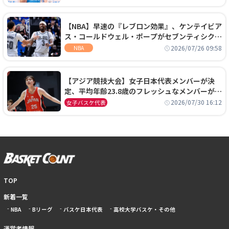
【NBA】早速の『レブロン効果』、ケンテイビア
ス・コールドウェル・ポープがセブンティシクサ
ーズに1年契約で加入
2026/07/26 09:58
NBA
【アジア競技大会】女子日本代表メンバーが決
定、平均年齢23.8歳のフレッシュなメンバーが日
本開催の大舞台で頂点を狙う
2026/07/30 16:12
女子バスケ代表
TOP
新着一覧
NBA
Bリーグ
バスケ日本代表
高校大学バスケ・その他
運営者情報