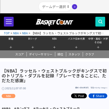
＞
TOP
>
NBA
>
NBA
>
【NBA】ラッセル・ウェストブルックがキングスで初の
トリプル・ダブルを記録「プレーできることに、ただただ感謝」
新着
Bリーグ
NBA
バスケ日本代表
中学・高校・大学
その他
＋
＋
＋
＋
＋
スコア
デイリーサマリー
順位
スタッツ
クラブ
【NBA】ラッセル・ウェストブルックがキングスで初
のトリプル・ダブルを記録「プレーできることに、た
だただ感謝」
2025/11/07 07:00
構成＝鈴木制作所 写真＝Getty Images
Share
NBA
#NBA
#キングス
#ラッセル・ウェストブルック