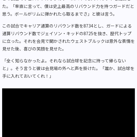
た。「率直に言って、僕は史上最高のリバウンド力を持つガードだと
思う。ボールがリムに弾かれたら取るまでさ」と彼は言う。
この試合でキャリア通算のリバウンド数を8734とし、ガードによる
通算リバウンド数でジェイソン・キッドの8725を抜き、歴代トップ
に立った。それを会見で聞かされたウェストブルックは意外な表情を
見せた後、喜びの笑顔を見せた。
「全く知らなかったよ。それなら試合球を記念に持って帰らない
と」。そう言うと彼は会見場の外へと声を掛けた。「誰か、試合球を
手に入れておいてくれ！」