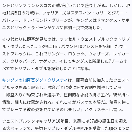
ントとサンフランシスコの距離が近いことで盛り上がる。しかし、現
地11月5日の対戦は、ウォリアーズはステフィン・カリーとジミー・
バトラー、ドレイモンド・グリーンが、キングスはドマンタス・サボ
ニスとザック・ラビーンがケガや体調不良で欠場した。
その代わりに観客が見たのは、ラッセル・ウェストブルックのトリプ
ル・ダブルだった。23得点16リバウンド10アシストを記録したウェ
ストブルックは、これでサンダー、ロケッツ、ウィザーズ、レイカー
ズ、クリッパーズ、ナゲッツ、そしてキングスと所属した7チームす
べてでトリプル・ダブルを記録したことになる。
キングスの指揮官ダグ・クリスティ
は、開幕直前に加入したウェスト
ブルックを高く評価し、試合ごとに彼に託す役割を増やしている。
「殿堂入りが約束された選手で、圧倒的な才能の持ち主だ。彼が持つ
情熱、闘志には驚かされる。それこそがバスケの本質だ。熱意を持っ
てプレーする彼の姿を見ているのは楽しい」とクリスティは言う。
ウェストブルックはキャリア18年目、来週には37歳の誕生日を迎え
る大ベテランで、平均トリプル・ダブルやMVPを受賞した頃のように