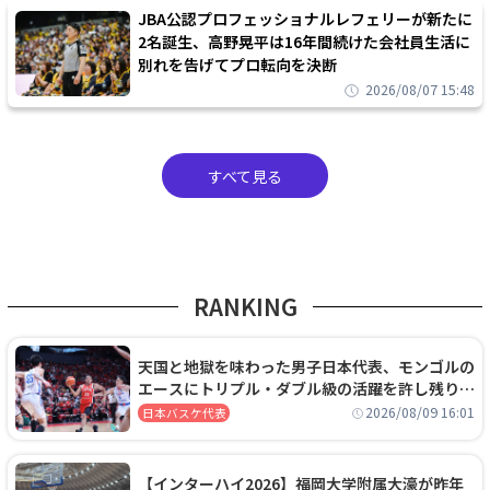
JBA公認プロフェッショナルレフェリーが新たに
2名誕生、高野晃平は16年間続けた会社員生活に
別れを告げてプロ転向を決断
2026/08/07 15:48
すべて見る
RANKING
天国と地獄を味わった男子日本代表、モンゴルの
エースにトリプル・ダブル級の活躍を許し残り
0.4秒に失点する悔しい敗戦
2026/08/09 16:01
日本バスケ代表
【インターハイ2026】福岡大学附属大濠が昨年