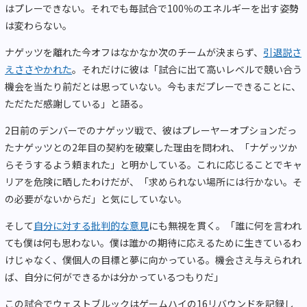
はプレーできない。それでも毎試合で100％のエネルギーを出す姿勢
は変わらない。
ナゲッツを離れた今オフはなかなか次のチームが決まらず、
引退説さ
えささやかれた
。それだけに彼は「試合に出て高いレベルで競い合う
機会を当たり前だとは思っていない。今もまだプレーできることに、
ただただ感謝している」と語る。
2日前のデンバーでのナゲッツ戦で、彼はプレーヤーオプションだっ
たナゲッツとの2年目の契約を破棄した理由を問われ、「ナゲッツか
らそうするよう頼まれた」と明かしている。これに応じることでキャ
リアを危険に晒したわけだが、「求められない場所には行かない。そ
の必要がないからだ」と気にしていない。
そして
自分に対する批判的な意見
にも無視を貫く。「誰に何を言われ
ても僕は何も思わない。僕は誰かの期待に応えるために生きているわ
けじゃなく、僕個人の目標と夢に向かっている。機会さえ与えられれ
ば、自分に何ができるかは分かっているつもりだ」
この試合でウェストブルックはゲームハイの16リバウンドを記録し