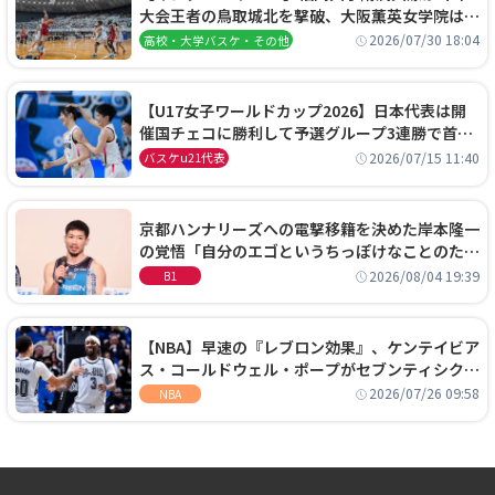
大会王者の鳥取城北を撃破、大阪薫英女学院は岐
阜女子に完勝、大会3日目試合結果
2026/07/30 18:04
高校・大学バスケ・その他
【U17女子ワールドカップ2026】日本代表は開
催国チェコに勝利して予選グループ3連勝で首位
通過！準々決勝の相手はエジプトに決定
2026/07/15 11:40
バスケu21代表
京都ハンナリーズへの電撃移籍を決めた岸本隆一
の覚悟「自分のエゴというちっぽけなことのため
に、京都に来たわけではない」
2026/08/04 19:39
B1
【NBA】早速の『レブロン効果』、ケンテイビア
ス・コールドウェル・ポープがセブンティシクサ
ーズに1年契約で加入
2026/07/26 09:58
NBA