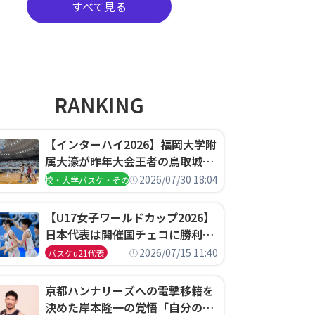
すべて見る
RANKING
【インターハイ2026】福岡大学附
属大濠が昨年大会王者の鳥取城北
を撃破、大阪薫英女学院は岐阜女
2026/07/30 18:04
高校・大学バスケ・その他
子に完勝、大会3日目試合結果
【U17女子ワールドカップ2026】
日本代表は開催国チェコに勝利し
て予選グループ3連勝で首位通
2026/07/15 11:40
バスケu21代表
過！準々決勝の相手はエジプトに
決定
京都ハンナリーズへの電撃移籍を
決めた岸本隆一の覚悟「自分のエ