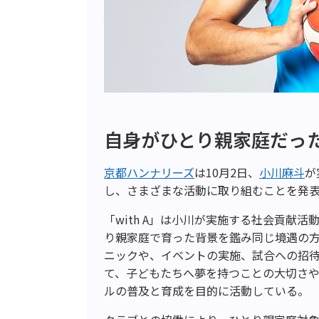
自身がひとり親家庭だっ
京都ハンナリーズ
は10月2日、
小川麻斗
が
し、さまざまな活動に取り組むことを発
「with A」は小川が実施する社会貢献活
り親家庭で育った背景を鑑み同じ境遇の
ニックや、イベントの実施、試合への招
て、子どもたちへ夢を持つことの大切さ
ルの普及と育成を目的に活動している。