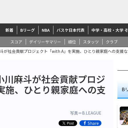
新着
Bリーグ
NBA
バスケ日本代表
中学・高校・大学 
スコア
デイリーサマリー
順位
スタッツ
クラブ
斗が社会貢献プロジェクト「with A」を実施、ひとり親家庭への支援
小川麻斗が社会貢献プロジ
」を実施、ひとり親家庭への支
B
写真＝B.LEAGUE
Share