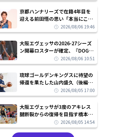
れを告げてプロ転向を決断
京都ハンナリーズで在籍4年目を
迎える前田悟の思い「本当にこの
チームで勝ちたい、負けたまま舐
2026/08/06 19:46
められたまま終わりたくない」
大阪エヴェッサの2026-27シーズ
ン開幕ロスターが確定、『DOG
FIGHT』のチームカルチャーを推
2026/08/06 10:51
し進めて結果を求めるシーズンへ
琉球ゴールデンキングスに待望の
帰還を果たした山内盛久（後編）
「1人のウチナーンチュとしてみ
2026/08/05 17:00
んなが誇りに思えるチームにして
いく」
大阪エヴェッサが3度のアキレス
腱断裂からの復帰を目指す橋本拓
哉と契約を締結「もう一度コート
2026/08/05 14:54
に立ちたい」