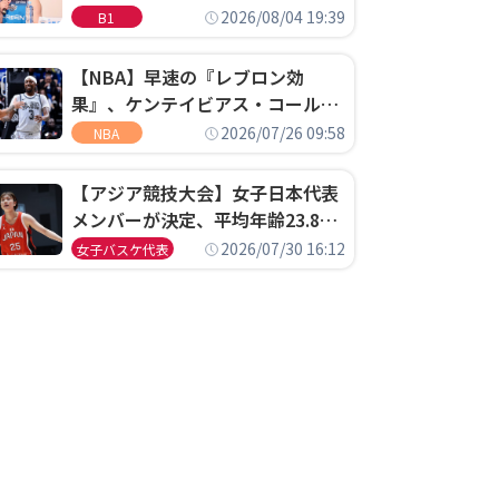
ゴというちっぽけなことのため
2026/08/04 19:39
B1
に、京都に来たわけではない」
【NBA】早速の『レブロン効
果』、ケンテイビアス・コールド
ウェル・ポープがセブンティシク
2026/07/26 09:58
NBA
サーズに1年契約で加入
【アジア競技大会】女子日本代表
メンバーが決定、平均年齢23.8歳
のフレッシュなメンバーが日本開
2026/07/30 16:12
女子バスケ代表
催の大舞台で頂点を狙う