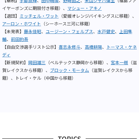
【継続】
宇都直輝
、
田中晴瑛
、
野﨑由之
、
米山ジャバ偉生
（福島ファ
イヤーボンズに期限付き移籍）、
マシュー・アキノ
【退団】
ミッチェル・ワット
（愛媛オレンジバイキングスに移籍）、
アーロン・ホワイト
（シーホース三河に移籍）
【未発表】
藤永佳昭
、
ユージーン・フェルプス
、
水戸健史
、
上田隼
輔
、
前田豹吾
【自由交渉選手リスト公示】
喜志永修斗
、
高橋耕陽
、
トーマス・ケネ
ディ
【新規契約】
岡田雄三
（ベルテックス静岡から移籍）、
宮本一樹
（滋
賀レイクスから移籍）、
ブロック・モータム
（滋賀レイクスから移
籍）、トレイ・ケル（中国から移籍）
TOPICS