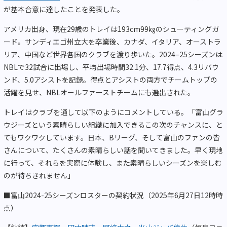
が基本合意に達したことを発表した。
アメリカ出身、現在29歳のトレイは193cm99㎏のシューティングガ
ード。サンディエゴ州立大を卒業後、カナダ、イタリア、オーストラ
リア、中国など世界各国のクラブを渡り歩いた。2024–25シーズンは
NBLで32試合に出場し、平均出場時間32.1分、17.7得点、4.3リバウ
ンド、5.0アシストを記録。得点とアシストの両方でチームトップの
活躍を見せ、NBLオールファーストチームにも選出された。
トレイはクラブを通して以下のようにコメントしている。「富山グラ
ウジーズという素晴らしい組織に加入できるこの次のチャンスに、と
てもワクワクしています。日本、Bリーグ、そして富山のファンの皆
さんについて、たくさんの素晴らしい話を聞いてきました。早く現地
に行って、それらを実際に体験し、また素晴らしいシーズンを楽しむ
のが待ちきれません」
■富山2024-25シーズンロスターの契約状況（2025年6月27日12時時
点）