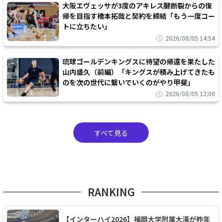
大阪エヴェッサが3度のアキレス腱断裂からの復
帰を目指す橋本拓哉と契約を締結「もう一度コー
トに立ちたい」
2026/08/05 14:54
琉球ゴールデンキングスに待望の帰還を果たした
山内盛久（前編）「キングスが積み上げてきたも
のを次の世代に繋いでいくのがやり甲斐」
2026/08/05 12:00
すべて見る
RANKING
【インターハイ2026】福岡大学附属大濠が昨年