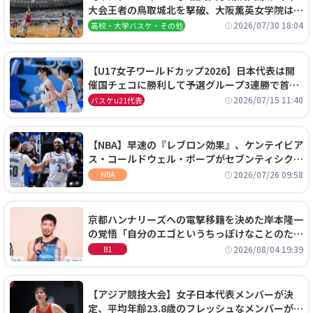
大会王者の鳥取城北を撃破、大阪薫英女学院は岐
阜女子に完勝、大会3日目試合結果
2026/07/30 18:04
高校・大学バスケ・その他
【U17女子ワールドカップ2026】日本代表は開
催国チェコに勝利して予選グループ3連勝で首位
通過！準々決勝の相手はエジプトに決定
2026/07/15 11:40
バスケu21代表
【NBA】早速の『レブロン効果』、ケンテイビア
ス・コールドウェル・ポープがセブンティシクサ
ーズに1年契約で加入
2026/07/26 09:58
NBA
京都ハンナリーズへの電撃移籍を決めた岸本隆一
の覚悟「自分のエゴというちっぽけなことのため
に、京都に来たわけではない」
2026/08/04 19:39
B1
【アジア競技大会】女子日本代表メンバーが決
定、平均年齢23.8歳のフレッシュなメンバーが日