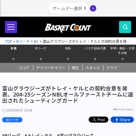
＞
TOP
>
Bリーグ
>
B1
>
富山グラウジーズがトレイ・ケルとの契約合意を発
表、204-25シーズンNBLオールファーストチームに選出されたシューティン
新着
Bリーグ
NBA
バスケ日本代表
中学・高校・大学
グガード
その他
＋
＋
＋
＋
＋
スコア
デイリーサマリー
順位
スタッツ
クラブ
富山グラウジーズがトレイ・ケルとの契約合意を発
表、204-25シーズンNBLオールファーストチームに選
出されたシューティングガード
2025/06/27 13:26
写真＝Getty Images
Share
Bリーグ
#Bリーグ
#トレイ・ケル
#富山グラウジーズ