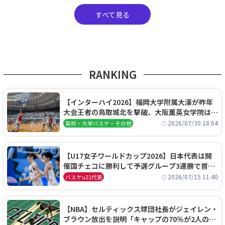
すべて見る
RANKING
【インターハイ2026】福岡大学附属大濠が昨年
大会王者の鳥取城北を撃破、大阪薫英女学院は岐
阜女子に完勝、大会3日目試合結果
2026/07/30 18:04
高校・大学バスケ・その他
【U17女子ワールドカップ2026】日本代表は開
催国チェコに勝利して予選グループ3連勝で首位
通過！準々決勝の相手はエジプトに決定
2026/07/15 11:40
バスケu21代表
【NBA】セルティックス球団社長がジェイレン・
ブラウン放出を説明「キャップの70％が2人の選