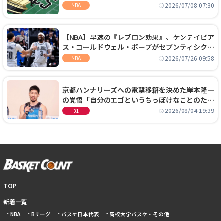
手に集中するチームでは勝てない」
2026/07/08 07:30
NBA
【NBA】早速の『レブロン効果』、ケンテイビア
ス・コールドウェル・ポープがセブンティシクサ
ーズに1年契約で加入
2026/07/26 09:58
NBA
京都ハンナリーズへの電撃移籍を決めた岸本隆一
の覚悟「自分のエゴというちっぽけなことのため
に、京都に来たわけではない」
2026/08/04 19:39
B1
TOP
新着一覧
NBA
Bリーグ
バスケ日本代表
高校大学バスケ・その他