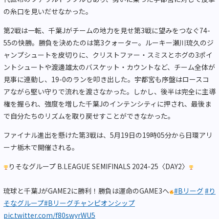
の糸口を見いだせなかった。
第2戦は一転、千葉Jがチームの地力を見せ第3戦に望みをつなぐ74-
55の快勝。勝負を決めたのは第3クォーター。ルーキー瀬川琉久のジ
ャンプシュートを皮切りに、クリストファー・スミスとホグの3ポイ
ントシュートや渡邊雄太のバスケット・カウントなど、チーム全体が
見事に連動し、19-0のランを叩き出した。宇都宮も序盤はロースコ
アながら堅い守りで流れを渡さなかった。しかし、後半は完全に主導
権を握られ、強度を増した千葉Jのインテンシティに押され、最後ま
で自分たちのリズムを取り戻せすことができなかった。
ファイナル進出を懸けた第3戦は、5月19日の19時05分から日環アリ
ーナ栃木で開催される。
りそなグループ B.LEAGUE SEMIFINALS 2024-25〈DAY2〉
琉球と千葉JがGAME2に勝利！勝負は運命のGAME3へ
#Bリーグ
#り
そなグループ
#Bリーグチャンピオンシップ
pic.twitter.com/f80swyrWU5