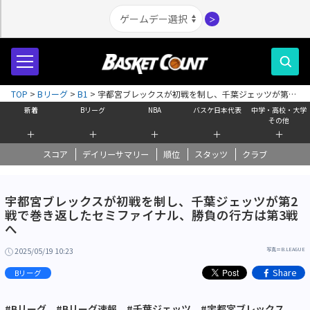
＞
TOP
>
Bリーグ
>
B1
>
宇都宮ブレックスが初戦を制し、千葉ジェッツが第2
戦で巻き返したセミファイナル、勝負の行方は第3戦へ
新着
Bリーグ
NBA
バスケ日本代表
中学・高校・大学
その他
＋
＋
＋
＋
＋
スコア
デイリーサマリー
順位
スタッツ
クラブ
宇都宮ブレックスが初戦を制し、千葉ジェッツが第2
戦で巻き返したセミファイナル、勝負の行方は第3戦
へ
2025/05/19 10:23
写真＝B.LEAGUE
Share
Bリーグ
#Bリーグ
#Bリーグ速報
#千葉ジェッツ
#宇都宮ブレックス