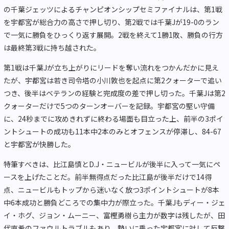
の千葉ジェッツによるチャンピオンシップセミファイナルは、第1戦
を宇都宮が総合力の高さで押し切り、第2戦では千葉Jが19-0のラン
で一気に勝負をひっくり返す展開。2戦を終えて1勝1敗、勝負の行方
は最終第3戦に持ち越された。
第1戦は千葉Jが立ち上がりにリードを奪い流れをつかんだかに見え
たが、宇都宮は若き司令塔の小川敦也を起点に第2クォーターで追い
つき、後半はベテランの経験と完成度の差で押し切った。千葉Jは第2
クォーターだけで5つのターンオーバーを記録。宇都宮の堅い守備
に、24秒までに攻めきれずに終わる場面も目立った上、前半の3ポイ
ントシュートの成功も11本中2本のみとオフェンスが停滞し、84-67
と宇都宮が快勝した。
特筆すべきは、比江島慎とD.J・ニュービルが後半に入って一気にペ
ースを上げたことだ。前半無得点だった比江島が後半だけで14得
点、ニュービルもトップから迷いなく放つ3ポイントシュートが8本
中6本成功と勝負どころでの集中力が際立った。千葉Jもディー・ジェ
イ・ホグ、ジョン・ムーニー、富樫勇樹ら主力が数字は残したが、田
代直希のファウルトラブルもあり、勢いに乗った宇都宮に対して反撃