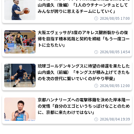
山内盛久（後編）「1人のウチナーンチュとして
みんなが誇りに思えるチームにしていく」
2026/08/05 17:00
大阪エヴェッサが3度のアキレス腱断裂からの復
帰を目指す橋本拓哉と契約を締結「もう一度コー
トに立ちたい」
2026/08/05 14:54
琉球ゴールデンキングスに待望の帰還を果たした
山内盛久（前編）「キングスが積み上げてきたも
のを次の世代に繋いでいくのがやり甲斐」
2026/08/05 12:00
京都ハンナリーズへの電撃移籍を決めた岸本隆一
の覚悟「自分のエゴというちっぽけなことのため
に、京都に来たわけではない」
2026/08/04 19:39