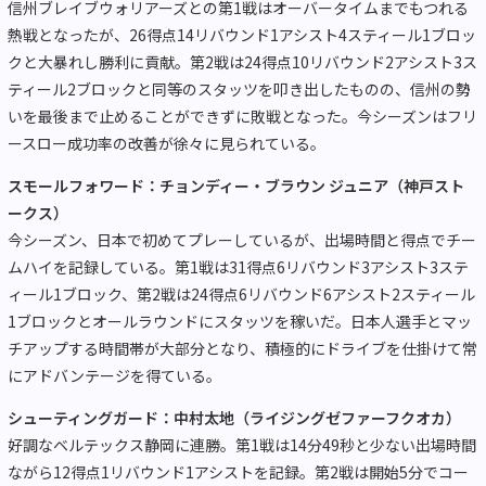
信州ブレイブウォリアーズとの第1戦はオーバータイムまでもつれる
熱戦となったが、26得点14リバウンド1アシスト4スティール1ブロッ
クと大暴れし勝利に貢献。第2戦は24得点10リバウンド2アシスト3ス
ティール2ブロックと同等のスタッツを叩き出したものの、信州の勢
いを最後まで止めることができずに敗戦となった。今シーズンはフリ
ースロー成功率の改善が徐々に見られている。
スモールフォワード：チョンディー・ブラウン ジュニア（神戸スト
ークス）
今シーズン、日本で初めてプレーしているが、出場時間と得点でチー
ムハイを記録している。第1戦は31得点6リバウンド3アシスト3ステ
ィール1ブロック、第2戦は24得点6リバウンド6アシスト2スティール
1ブロックとオールラウンドにスタッツを稼いだ。日本人選手とマッ
チアップする時間帯が大部分となり、積極的にドライブを仕掛けて常
にアドバンテージを得ている。
シューティングガード：中村太地（ライジングゼファーフクオカ）
好調なベルテックス静岡に連勝。第1戦は14分49秒と少ない出場時間
ながら12得点1リバウンド1アシストを記録。第2戦は開始5分でコー