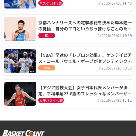
通過！準々決勝の相手はエジプトに決定
2026/07/15 11:40
バスケu21代表
京都ハンナリーズへの電撃移籍を決めた岸本隆一
の覚悟「自分のエゴというちっぽけなことのため
に、京都に来たわけではない」
2026/08/04 19:39
B1
【NBA】早速の『レブロン効果』、ケンテイビア
ス・コールドウェル・ポープがセブンティシクサ
ーズに1年契約で加入
2026/07/26 09:58
NBA
【アジア競技大会】女子日本代表メンバーが決
定、平均年齢23.8歳のフレッシュなメンバーが日
本開催の大舞台で頂点を狙う
2026/07/30 16:12
女子バスケ代表