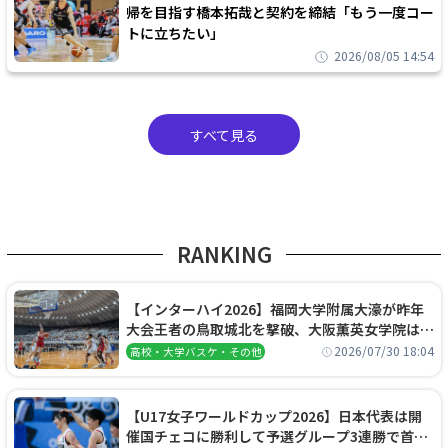
帰を目指す橋本拓哉と契約を締結「もう一度コー
トに立ちたい」
2026/08/05 14:54
すべて見る
RANKING
【インターハイ2026】福岡大学附属大濠が昨年
大会王者の鳥取城北を撃破、大阪薫英女学院は岐
阜女子に完勝、大会3日目試合結果
2026/07/30 18:04
高校・大学バスケ・その他
【U17女子ワールドカップ2026】日本代表は開
催国チェコに勝利して予選グループ3連勝で首位