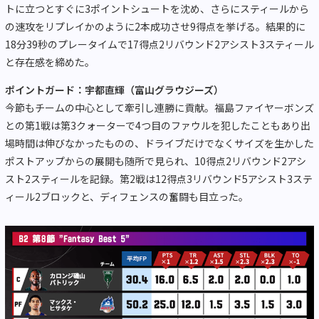
トに立つとすぐに3ポイントシュートを沈め、さらにスティールから
の速攻をリプレイかのように2本成功させ9得点を挙げる。結果的に
18分39秒のプレータイムで17得点2リバウンド2アシスト3スティール
と存在感を締めた。
ポイントガード：宇都直輝（富山グラウジーズ）
今節もチームの中心として牽引し連勝に貢献。福島ファイヤーボンズ
との第1戦は第3クォーターで4つ目のファウルを犯したこともあり出
場時間は伸びなかったものの、ドライブだけでなくサイズを生かした
ポストアップからの展開も随所で見られ、10得点2リバウンド2アシ
スト2スティールを記録。第2戦は12得点3リバウンド5アシスト3ステ
ィール2ブロックと、ディフェンスの奮闘も目立った。