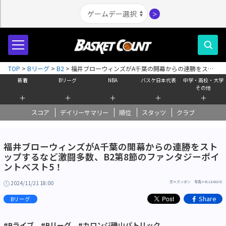
＞
TOP
>
Bリーグ
>
B2
>
福井ブローウィンズがA千葉の開幕からの連勝をスト
ップするなど激闘多数、B2第8節のファンタジーポイントベスト5！
新着
Bリーグ
NBA
バスケ日本代表
中学・高校・大学
その他
＋
＋
＋
＋
＋
スコア
デイリーサマリー
順位
スタッツ
クラブ
福井ブローウィンズがA千葉の開幕からの連勝をスト
ップするなど激闘多数、B2第8節のファンタジーポイ
ントベスト5！
2024/11/21 18:00
文＝ズッボン 写真＝B.LEAGUE
Share
Bリーグ
#Bライブ
#Bリーグ
#カロンジ磯山パトリック