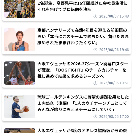
2名誕生、高野晃平は16年間続けた会社員生活に
別れを告げてプロ転向を決断
2026/08/07 15:48
京都ハンナリーズで在籍4年目を迎える前田悟の
思い「本当にこのチームで勝ちたい、負けたまま
舐められたまま終わりたくない」
2026/08/06 19:46
大阪エヴェッサの2026-27シーズン開幕ロスター
が確定、『DOG FIGHT』のチームカルチャーを
推し進めて結果を求めるシーズンへ
2026/08/06 10:51
琉球ゴールデンキングスに待望の帰還を果たした
山内盛久（後編）「1人のウチナーンチュとして
みんなが誇りに思えるチームにしていく」
2026/08/05 17:00
大阪エヴェッサが3度のアキレス腱断裂からの復