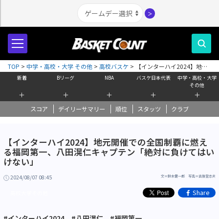
＞
TOP
>
中学・高校・大学 その他
>
高校バスケ
>
【インターハイ2024】地元
開催での全国制覇に燃える福岡第一、八田滉仁キャプテン「絶対に負けては
新着
Bリーグ
NBA
バスケ日本代表
中学・高校・大学
いけない」
その他
＋
＋
＋
＋
＋
スコア
デイリーサマリー
順位
スタッツ
クラブ
【インターハイ2024】地元開催での全国制覇に燃え
る福岡第一、八田滉仁キャプテン「絶対に負けてはい
けない」
2024/08/07 08:45
文＝鈴木健一郎 写真＝古後登志夫
Share
高校大学その他
#インターハイ2024
#八田滉仁
#福岡第一