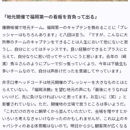
「地元開催で福岡第一の看板を背負って出る」
優勝候補で地元チーム。福岡第一のキャプテンを務めることに「プレ
ッシャーはもちろんあります」と八田は言う。「ですが、こんなに大
所帯のチームのキャプテンをできることは人生において他にないと思
うし、自分にとってはチャンスです。良い経験ができるとプラスにと
らえて、自分なりに思い切ってやっていこうと思います。去年の（崎
濱）秀斗さんのようにプレーで引っ張っていくより、今年は下級生も
多いチームなので、自分は声掛けだったを意識してやっています」
井手口孝ヘッドコーチは地元開催のプレッシャーを大きなものとはと
らえていない。『福岡決勝』を望む地元の声にも「最後にそうなれば
いいけど、先に負けなければいいと思ってます。お互いに（笑）」と
影響されていない。ただ、開催地の立場で思うところは多いようだ。
「これだけの方々に朝早くから並んでいただいて、会場を増やすとか
いろいろ考えなきゃいけなかったのかもしれませんが、これ以上のキ
ャパシティのある体育館はないので。明日から少し観客席が広くなる