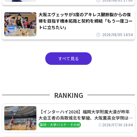
2026/08/05 17:00
大阪エヴェッサが3度のアキレス腱断裂からの復
帰を目指す橋本拓哉と契約を締結「もう一度コー
トに立ちたい」
2026/08/05 14:54
すべて見る
RANKING
【インターハイ2026】福岡大学附属大濠が昨年
大会王者の鳥取城北を撃破、大阪薫英女学院は岐
阜女子に完勝、大会3日目試合結果
2026/07/30 18:04
高校・大学バスケ・その他