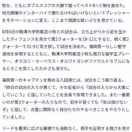
牧を、ともにダブルスコアの大勝で破ってベスト8へと駒を進めた。
地元開催のインターハイで勝たなければいけないというプレッシャー
をモチベーションに変え、ここまで順調な戦いぶりを見せている。
8月6日の駒澤大学附属苫小牧との試合は、立ち上がりから足を生か
したディフェンスを見せて第1クォーターを18-12とすると、続く第2
クォーターで31-9と突き放して試合を決めた。福岡第一らしい堅守
速攻を体現するとともに、駒澤大学附属苫小牧も強力な留学生プレー
ヤー、オラヨリ・マーベラス・オルワトヨシがファウルトラブルにな
るとそこを突くしたたかさも見せた。
福岡第一のキャプテンを務める八田滉仁は、試合をこう振り返る。
「昨日の試合の入りが悪くて、その反省から『試合の入りから大事に
していこう』と話していたことを全員で体現できました。また一番悪
いのが第3クォーターの入りなので、前半が良くても『気は抜けない
ぞ』と話して、点差に関係なく自分たちのやるべきことをやろうとし
ていました」
リードを着実に広げる展開でも油断なく、相手を圧倒する強さを見せ