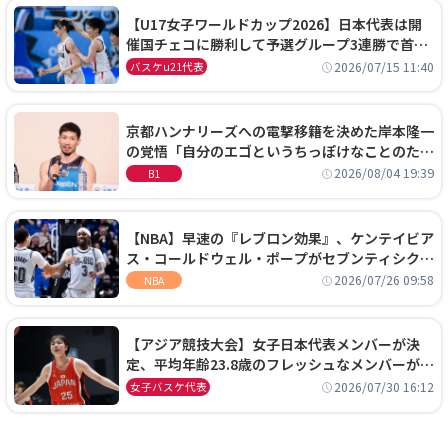
【U17女子ワールドカップ2026】日本代表は開
催国チェコに勝利して予選グループ3連勝で首位
通過！準々決勝の相手はエジプトに決定
2026/07/15 11:40
バスケu21代表
京都ハンナリーズへの電撃移籍を決めた岸本隆一
の覚悟「自分のエゴというちっぽけなことのため
に、京都に来たわけではない」
2026/08/04 19:39
B1
【NBA】早速の『レブロン効果』、ケンテイビア
ス・コールドウェル・ポープがセブンティシクサ
ーズに1年契約で加入
2026/07/26 09:58
NBA
【アジア競技大会】女子日本代表メンバーが決
定、平均年齢23.8歳のフレッシュなメンバーが日
本開催の大舞台で頂点を狙う
2026/07/30 16:12
女子バスケ代表