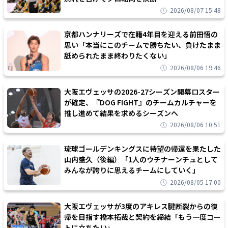
2026/08/07 15:48
京都ハンナリーズで在籍4年目を迎える前田悟の
思い「本当にこのチームで勝ちたい、負けたまま
舐められたまま終わりたくない」
2026/08/06 19:46
大阪エヴェッサの2026-27シーズン開幕ロスター
が確定、『DOG FIGHT』のチームカルチャーを
推し進めて結果を求めるシーズンへ
2026/08/06 10:51
琉球ゴールデンキングスに待望の帰還を果たした
山内盛久（後編）「1人のウチナーンチュとして
みんなが誇りに思えるチームにしていく」
2026/08/05 17:00
大阪エヴェッサが3度のアキレス腱断裂からの復
帰を目指す橋本拓哉と契約を締結「もう一度コー
トに立ちたい」