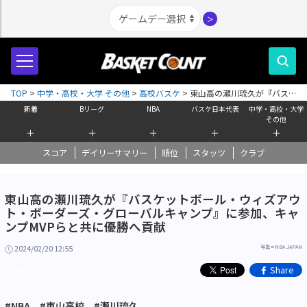
＞
TOP
>
中学・高校・大学 その他
>
高校バスケ
>
東山高の瀬川琉久が『バス
ケットボール・ウィズアウト・ボーダーズ・グローバルキャンプ』に参加、
新着
Bリーグ
NBA
バスケ日本代表
中学・高校・大学
キャンプMVPらと共に優勝へ貢献
その他
＋
＋
＋
＋
＋
スコア
デイリーサマリー
順位
スタッツ
クラブ
東山高の瀬川琉久が『バスケットボール・ウィズアウ
ト・ボーダーズ・グローバルキャンプ』に参加、キャ
ンプMVPらと共に優勝へ貢献
2024/02/20 12:55
写真＝NBA JAPAN
Share
高校大学その他
#NBA
#東山高校
#瀬川琉久