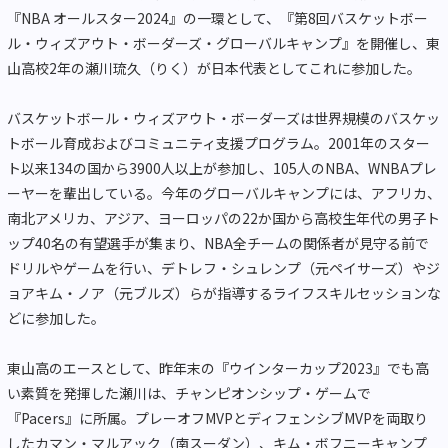
『NBA オールスター2024』の一環として、『第8回バスケットボー
ル・ウィズアウト・ボーダーズ・グローバルキャンプ』を開催し、東
山高校2年の瀬川琉久（りく）が日本代表としてこれに参加した。
バスケットボール・ウィズアウト・ボーダーズは世界規模のバスケッ
トボール育成およびコミュニティ支援プログラム。2001年のスター
ト以来134の国から3900人以上が参加し、105人のNBA、WNBAプレ
ーヤーを輩出している。今年のグローバルキャンプには、アフリカ、
南北アメリカ、アジア、ヨーロッパの22か国から高校生年代の男子ト
ップ40名の有望選手が集まり、NBA全チームの関係者が見守る前で
ドリルやゲームを行い、デトレフ・シュレンプ（元ペイサーズ）やジ
ョアキム・ノア（元ブルズ）らが指導するライフスキルセッションな
どに参加した。
東山高のエースとして、昨年末の『ウインターカップ2023』でも高
い素質を発揮した瀬川は、チャンピオンシップ・ゲームで
『Pacers』に所属。プレーオフMVPとディフェンシブMVPを両取り
したカマン・マルアック（南スーダン）、キム・ボフニーキャンプ