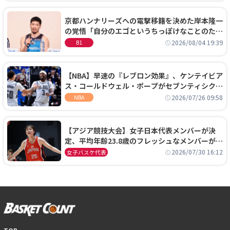
京都ハンナリーズへの電撃移籍を決めた岸本隆一
の覚悟「自分のエゴというちっぽけなことのため
に、京都に来たわけではない」
2026/08/04 19:39
B1
【NBA】早速の『レブロン効果』、ケンテイビア
ス・コールドウェル・ポープがセブンティシクサ
ーズに1年契約で加入
2026/07/26 09:58
NBA
【アジア競技大会】女子日本代表メンバーが決
定、平均年齢23.8歳のフレッシュなメンバーが日
本開催の大舞台で頂点を狙う
2026/07/30 16:12
女子バスケ代表