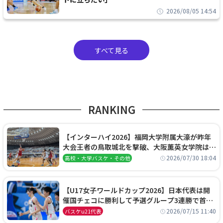
2026/08/05 14:54
すべて見る
RANKING
【インターハイ2026】福岡大学附属大濠が昨年
大会王者の鳥取城北を撃破、大阪薫英女学院は岐
阜女子に完勝、大会3日目試合結果
2026/07/30 18:04
高校・大学バスケ・その他
【U17女子ワールドカップ2026】日本代表は開
催国チェコに勝利して予選グループ3連勝で首位
通過！準々決勝の相手はエジプトに決定
2026/07/15 11:40
バスケu21代表