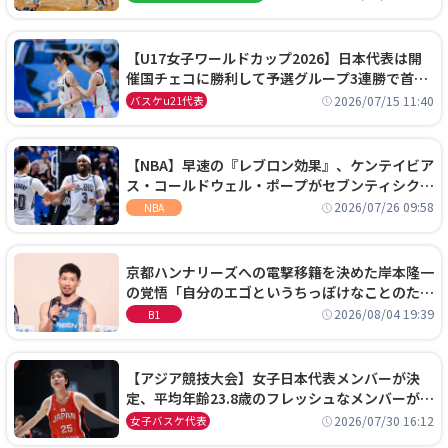
【U17女子ワールドカップ2026】日本代表は開
催国チェコに勝利して予選グループ3連勝で首位
通過！準々決勝の相手はエジプトに決定
2026/07/15 11:40
バスケu21代表
【NBA】早速の『レブロン効果』、ケンテイビア
ス・コールドウェル・ポープがセブンティシクサ
ーズに1年契約で加入
2026/07/26 09:58
NBA
京都ハンナリーズへの電撃移籍を決めた岸本隆一
の覚悟「自分のエゴというちっぽけなことのため
に、京都に来たわけではない」
2026/08/04 19:39
B1
【アジア競技大会】女子日本代表メンバーが決
定、平均年齢23.8歳のフレッシュなメンバーが日
本開催の大舞台で頂点を狙う
2026/07/30 16:12
女子バスケ代表