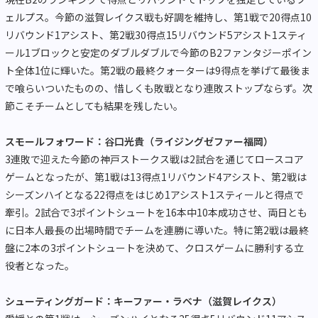
ェルプス。今節の滋賀レイクス戦も好調を維持し、第1戦で20得点10
リバウンド1アシスト、第2戦30得点15リバウンド5アシスト1スティ
ール1ブロックと安定のダブルダブルで今節のB2ファンタジーポイン
ト全体1位に輝いた。第2戦の最終クォーターは9得点を挙げて最後ま
で喰らいついたものの、惜しくも敗戦となり連敗ストップならず。次
節こそチームとしても結果を残したい。
スモールフォワード：谷口光貴（ライジングゼファー福岡）
3連敗で迎えた今節の神戸ストークス戦は2試合を通じてロースコア
ゲームとなったが、第1戦は13得点1リバウンド4アシスト、第2戦は
シーズンハイとなる22得点をはじめ1アシスト1スティールと得点で
牽引。2試合で3ポイントシュートを16本中10本成功させ、両日とも
に日本人最長の出場時間でチームを連勝に導いた。特に第2戦は最終
盤に2本の3ポイントシュートを決めて、クロスゲームに勝利する立
役者となった。
シューティングガード：キーファー・ラベナ（滋賀レイクス）