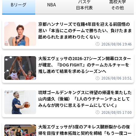
バスケ
高校大学
Bリーグ
NBA
日本代表
その他
京都ハンナリーズで在籍4年目を迎える前田悟の
思い「本当にこのチームで勝ちたい、負けたまま
舐められたまま終わりたくない」
2026/08/06 19:46
大阪エヴェッサの2026-27シーズン開幕ロスター
が確定、『DOG FIGHT』のチームカルチャーを
推し進めて結果を求めるシーズンへ
2026/08/06 10:51
琉球ゴールデンキングスに待望の帰還を果たした
山内盛久（後編）「1人のウチナーンチュとして
みんなが誇りに思えるチームにしていく」
2026/08/05 17:00
大阪エヴェッサが3度のアキレス腱断裂からの復
帰を目指す橋本拓哉と契約を締結「もう一度コー