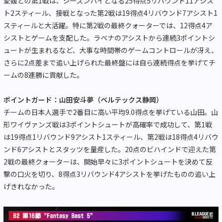
愛媛との第1戦は、シーズンハイとなる25得点5リバウンド11アシス
ト2スティール、接戦となった第2戦は19得点4リバウンド7アシスト1
スティールと大活躍。特に第2戦の最終クォーターでは、12得点4ア
シストとゲームを支配した。ラベナのアシストから連続3ポイントシ
ュートが生まれるなど、大事な時間帯のゲームコントロールが冴え、
さらに2点差まで追い上げられた最終盤には自ら連続得点を挙げてチ
ームの8連勝に貢献した。
ポイントガード：山田安斗夢（ベルテックス静岡）
チームの日本人選手で2番目に高い平均9.0得点を挙げている山田。山
形ワイヴァンズ戦は3ポイントシュートが高確率で成功して、第1戦
は19得点1リバウンド9アシスト1スティール、第2戦は18得点4リバウ
ンド6アシストとスタッツを量産した。20点のビハインドで迎えた第
2戦の最終クォーターは、開始早々に3ポイントシュートを決めて反
撃の口火を切り、8得点3リバウンド4アシストを挙げたものの追い上
げきれなかった。