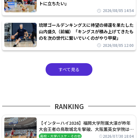
トに立ちたい」
2026/08/05 14:54
琉球ゴールデンキングスに待望の帰還を果たした
山内盛久（前編）「キングスが積み上げてきたも
のを次の世代に繋いでいくのがやり甲斐」
2026/08/05 12:00
すべて見る
RANKING
【インターハイ2026】福岡大学附属大濠が昨年
大会王者の鳥取城北を撃破、大阪薫英女学院は岐
阜女子に完勝、大会3日目試合結果
2026/07/30 18:04
高校・大学バスケ・その他