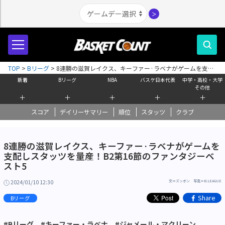
＞
TOP
>
Bリーグ
>
8連勝の滋賀レイクス、キーファー·ラベナがゲームを支配
しスタッツを量産！B2第16節のファンタジーベスト5
新着
Bリーグ
NBA
バスケ日本代表
中学・高校・大学
その他
＋
＋
＋
＋
＋
スコア
デイリーサマリー
順位
スタッツ
クラブ
8連勝の滋賀レイクス、キーファー·ラベナがゲームを
支配しスタッツを量産！B2第16節のファンタジーベ
スト5
2024/01/10 12:30
文＝ズッボン 写真＝B.LEAGUE
Share
Bリーグ
#Bリーグ
#キーファー・ラベナ
#ジャメール・マクリーン