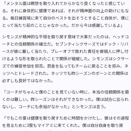
「メンタル面は瞑想を取り入れてからかなり良くなったと感じてい
る。それに身体的に健康であれば、それが精神面の向上の助けにもな
る。毎日練習場に来て自分のベストを出そうとすること自体が、僕に
とって当たり前のことじゃなかった。だから今は感謝しているよ」
シモンズが精神的な平穏を取り戻す意味で大事だったのは、ヘッドコ
ーチとの信頼関係の確立だ。セブンティシクサーズではドック・リバ
ースが彼に厳しく当たり、プレーオフで敗れた責任を彼個人に押し付
けるような形を取られたことで関係が破綻した。シモンズはシクサー
ズでの練習参加を拒否。罰金を払ってもチームに戻ることを拒み、ネ
ッツへとトレードされた。ネッツでも昨シーズンのボーンとの関係は
必ずしも良好ではなかった。
「コーチがちゃんと僕のことを見ていない時に、本当の信頼関係を築
くのは難しい。昨シーズンはそれができなかった。僕は試合に出られ
ないし、コーチにも余裕がなかった」とシモンズは言う。
「でもこの夏は健康を取り戻すために時間をかけたし、彼はその過程
を見るために3度もマイアミに来てくれた。僕は自分自身を取り戻