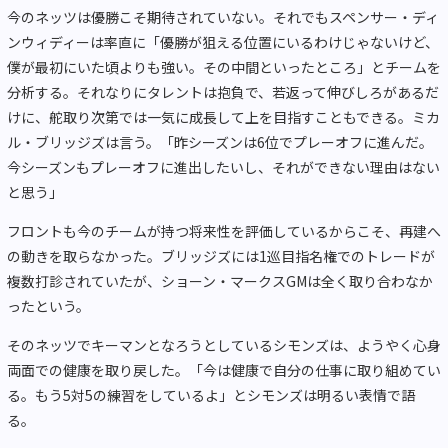
今のネッツは優勝こそ期待されていない。それでもスペンサー・ディ
ンウィディーは率直に「優勝が狙える位置にいるわけじゃないけど、
僕が最初にいた頃よりも強い。その中間といったところ」とチームを
分析する。それなりにタレントは抱負で、若返って伸びしろがあるだ
けに、舵取り次第では一気に成長して上を目指すこともできる。ミカ
ル・ブリッジズは言う。「昨シーズンは6位でプレーオフに進んだ。
今シーズンもプレーオフに進出したいし、それができない理由はない
と思う」
フロントも今のチームが持つ将来性を評価しているからこそ、再建へ
の動きを取らなかった。ブリッジズには1巡目指名権でのトレードが
複数打診されていたが、ショーン・マークスGMは全く取り合わなか
ったという。
そのネッツでキーマンとなろうとしているシモンズは、ようやく心身
両面での健康を取り戻した。「今は健康で自分の仕事に取り組めてい
る。もう5対5の練習をしているよ」とシモンズは明るい表情で語
る。