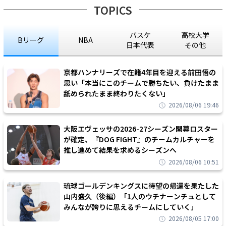
TOPICS
バスケ
高校大学
Bリーグ
NBA
日本代表
その他
京都ハンナリーズで在籍4年目を迎える前田悟の
思い「本当にこのチームで勝ちたい、負けたまま
舐められたまま終わりたくない」
2026/08/06 19:46
大阪エヴェッサの2026-27シーズン開幕ロスター
が確定、『DOG FIGHT』のチームカルチャーを
推し進めて結果を求めるシーズンへ
2026/08/06 10:51
琉球ゴールデンキングスに待望の帰還を果たした
山内盛久（後編）「1人のウチナーンチュとして
みんなが誇りに思えるチームにしていく」
2026/08/05 17:00