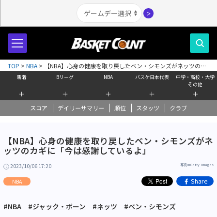
＞
TOP
>
NBA
>
【NBA】心身の健康を取り戻したベン・シモンズがネッツのカ
ギに「今は感謝しているよ」
新着
Bリーグ
NBA
バスケ日本代表
中学・高校・大学
その他
＋
＋
＋
＋
＋
スコア
デイリーサマリー
順位
スタッツ
クラブ
【NBA】心身の健康を取り戻したベン・シモンズがネ
ッツのカギに「今は感謝しているよ」
2023/10/06 17:20
写真＝Getty Images
Share
NBA
#NBA
#ジャック・ボーン
#ネッツ
#ベン・シモンズ