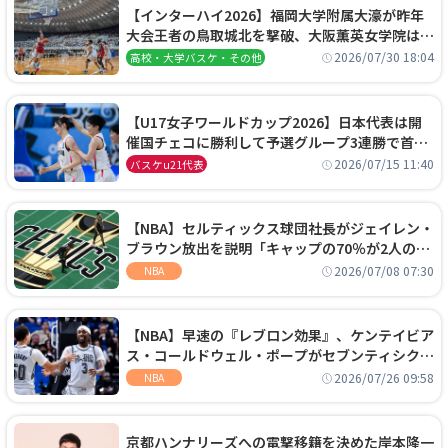
【インターハイ2026】福岡大学附属大濠が昨年
大会王者の鳥取城北を撃破、大阪薫英女学院は岐
阜女子に完勝、大会3日目試合結果
2026/07/30 18:04
高校・大学バスケ・その他
【U17女子ワールドカップ2026】日本代表は開
催国チェコに勝利して予選グループ3連勝で首位
通過！準々決勝の相手はエジプトに決定
2026/07/15 11:40
バスケu21代表
【NBA】セルティックス球団社長がジェイレン・
ブラウン放出を説明「キャップの70％が2人の選
手に集中するチームでは勝てない」
2026/07/08 07:30
NBA
【NBA】早速の『レブロン効果』、ケンテイビア
ス・コールドウェル・ポープがセブンティシクサ
ーズに1年契約で加入
2026/07/26 09:58
NBA
京都ハンナリーズへの電撃移籍を決めた岸本隆一