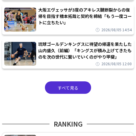
大阪エヴェッサが3度のアキレス腱断裂からの復
帰を目指す橋本拓哉と契約を締結「もう一度コー
トに立ちたい」
2026/08/05 14:54
琉球ゴールデンキングスに待望の帰還を果たした
山内盛久（前編）「キングスが積み上げてきたも
のを次の世代に繋いでいくのがやり甲斐」
2026/08/05 12:00
すべて見る
RANKING