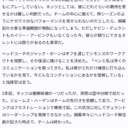
もにプレーしていない。ネッツとしては、彼にどれぐらいの期待を寄
せるかは難しい判断だった。チームの中心に据えて、昨シーズンのよ
うにケガで十分なパフォーマンスを見せられないのだとしたら、開幕
前の大事な準備期間が無駄になってしまう。ただしケビン・デュラン
トもカイリー・アービングもいなくなった今、彼らが頼りにできるタ
レントには限りがあるのも事実だ。
ヘッドコーチのジャック・ボーンはオフを通じてシモンズのワークア
ウトを視察し、その復活に賭けることを決めた。「ベンと私は多くの
コミュニケーションを取ってきた。私は彼がどれだけ練習に打ち込ん
でいるかを見て、今どんなコンディションにあるかを理解している」
と指揮官は言う。
1年前、ネッツは優勝候補の一つだったが、実際は空中分解寸前だっ
た。ジェームズ・ハーデンはチームの先行きを悲観して去り、アービ
ングはフラストレーションで爆発寸前。この状況に対してデュラント
はリーダーシップを発揮できなかった。開幕早々にヘッドコーチ解任
劇が起きた時点で、チームは終わった。