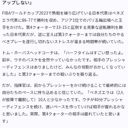
アップしない」
FIBAワールドカップ2023で熱戦を繰り広げている日本代表はベネズ
エラ代表に86-77で勝利を収め、アジア1位でのパリ五輪出場へと王
手をかけた。第4クォーターで33-15と圧倒する見事な逆転勝利を飾
った日本代表だが、逆に言えば第3クォーターまでは自分たちのやる
べきプレーを遂行し切れないストレスが溜まる時間帯が続いていた。
トム・ホーバスヘッドコーチは、「ハーフタイムはすごい怒ったよ。
前半、ウチのバスケを全然やっていなかったです。相手のプレッシャ
ーディフェンスはありましたけど、みんなの役割がおかしくなってい
ました」と第3クォーターまでの戦いぶりを振り返る。
だが、指揮官は、前からプレッシャーをかけ続けることで最終的には
自分たちのペースに持ち込めると信じていた。「ベネズエラは（2人
が故障で離脱して）10人と少なかったです。ウチが40分プレッシャ
ーディフェンスを続け、速いペースを作っていけば相手が疲れるかな
と思いました。実際、第4クォーターの相手は疲れていたと思いま
す」