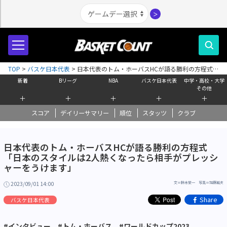
＞
TOP
>
バスケ日本代表
>
日本代表のトム・ホーバスHCが語る勝利の方程式
「日本のスタイルは2人熱くなったら相手がプレッシャーをうけます」
新着
Bリーグ
NBA
バスケ日本代表
中学・高校・大学
その他
＋
＋
＋
＋
＋
スコア
デイリーサマリー
順位
スタッツ
クラブ
日本代表のトム・ホーバスHCが語る勝利の方程式
「日本のスタイルは2人熱くなったら相手がプレッシ
ャーをうけます」
2023/09/01 14:00
文＝鈴木栄一 写真＝加藤誠夫
Share
バスケ日本代表
#インタビュー
#トム・ホーバス
#ワールドカップ2023