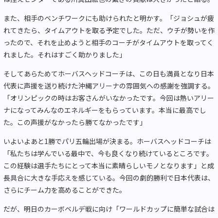
また、相手のベンチワークにも助けられたと明かす。「ジョシュが疲
れてきたら、タイムアウトを取る予定でした。ただ、ウチが勢いを作
ったので、それを止めようと相手のコーチがタイムアウトを取ってく
れました。それはすごく助かりました」
そしてあらためてホーバスヘッドコーチは、この日も満員となり日本
代表に声援を送り続けた沖縄アリーナの雰囲気への感謝を強調する。
「オリンピックの時はお客さんがいなかったです。今回は熱いアリー
ナになってみんなのエネルギーをもらっています。本当に最高でし
た。この声援がなかったら勝てなかったです」
いよいよあと1勝でパリ五輪出場が決まる。ホーバスヘッドコーチは
「私たちは学んでいる最中で、今も良くなり続けているところです。
この経験は選手たちにとって本当に素晴らしいモノとなります」と成
長具合に大きな手応えを感じている。今回の劇的勝利で日本代表は、
さらにチーム力を高めることができた。
だが、明日のカーボベルデ戦に向け「ワールドカップに簡単な試合は