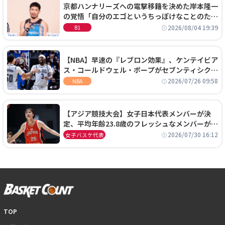
京都ハンナリーズへの電撃移籍を決めた岸本隆一
の覚悟「自分のエゴというちっぽけなことのため
に、京都に来たわけではない」
2026/08/04 19:39
B1
【NBA】早速の『レブロン効果』、ケンテイビア
ス・コールドウェル・ポープがセブンティシクサ
ーズに1年契約で加入
2026/07/26 09:58
NBA
【アジア競技大会】女子日本代表メンバーが決
定、平均年齢23.8歳のフレッシュなメンバーが日
本開催の大舞台で頂点を狙う
2026/07/30 16:12
女子バスケ代表
TOP