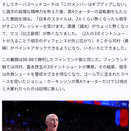
そしてホーバスヘッドコーチは「このメンバーはギブアップしない」
と選手の屈強な精神力を称えた後、第4クォーターの逆転劇をもたら
した要因を語る。「日本のスタイルは、2人くらい熱くなったら相手
がすごいプレッシャーを受けます。渡邊（雄太）がちょっと熱くなっ
て、マコ（比江島慎）が熱くなりました。（2人の3ポイントシュー
トが入ることで相手のディフェンスが外に広がり）そこから河村（勇
輝）がペイントアタックできるようになり、いろいろとできました」
この展開は98-88で勝利したフィンランド戦と同じだ。フィンランド
戦では河村、富永啓生の3ポイントシュートが爆発。その結果、相手
は外角シュートを警戒せざるを得なくなり、ゴール下に生まれたスペ
ースを突いたジョシュ・ホーキンソンが第4クォーターだけで12得点
と大暴れだったのは記憶に新しい。