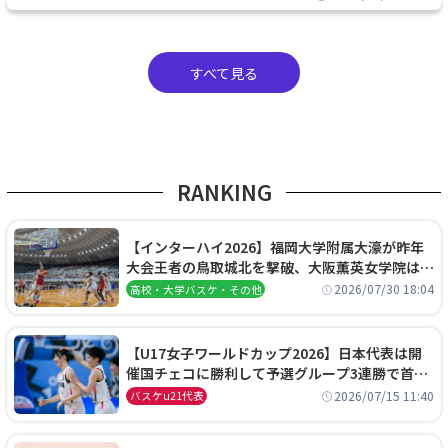
すべて見る
RANKING
【インターハイ2026】福岡大学附属大濠が昨年
大会王者の鳥取城北を撃破、大阪薫英女学院は岐
阜女子に完勝、大会3日目試合結果
2026/07/30 18:04
高校・大学バスケ・その他
【U17女子ワールドカップ2026】日本代表は開
催国チェコに勝利して予選グループ3連勝で首位
通過！準々決勝の相手はエジプトに決定
2026/07/15 11:40
バスケu21代表