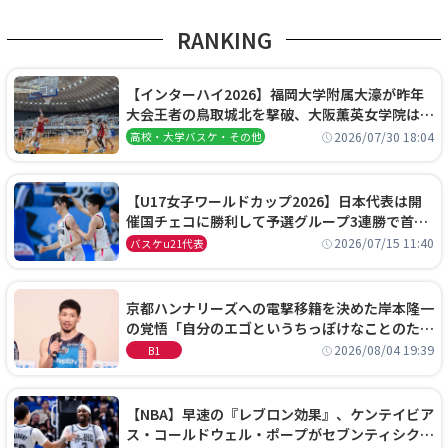
RANKING
【インターハイ2026】福岡大学附属大濠が昨年
大会王者の鳥取城北を撃破、大阪薫英女学院は岐
阜女子に完勝、大会3日目試合結果
2026/07/30 18:04
高校・大学バスケ・その他
【U17女子ワールドカップ2026】日本代表は開
催国チェコに勝利して予選グループ3連勝で首位
通過！準々決勝の相手はエジプトに決定
2026/07/15 11:40
バスケu21代表
京都ハンナリーズへの電撃移籍を決めた岸本隆一
の覚悟「自分のエゴというちっぽけなことのため
に、京都に来たわけではない」
2026/08/04 19:39
B1
【NBA】早速の『レブロン効果』、ケンテイビア
ス・コールドウェル・ポープがセブンティシクサ