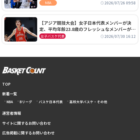
ーズに1年契約で加入
2026/07/26 09:58
NBA
【アジア競技大会】女子日本代表メンバーが決
定、平均年齢23.8歳のフレッシュなメンバーが日
本開催の大舞台で頂点を狙う
2026/07/30 16:12
女子バスケ代表
TOP
新着一覧
NBA
Bリーグ
バスケ日本代表
高校大学バスケ・その他
運営者情報
サイトに関するお問い合わせ
広告掲載に関するお問い合わせ