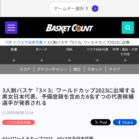
＞
TOP
>
バスケ日本代表
>
3人制バスケ『3×3』ワールドカップ2023に出場す
る男女日本代表、予備登録を含めた6名ずつの代表候補選手が発表される
新着
Bリーグ
NBA
バスケ日本代表
中学・高校・大学
その他
＋
＋
＋
＋
＋
スコア
デイリーサマリー
順位
スタッツ
クラブ
3人制バスケ『3×3』ワールドカップ2023に出場する
男女日本代表、予備登録を含めた6名ずつの代表候補
選手が発表される
2023/05/28 11:14
Share
バスケ日本代表
#3x3ワールドカップ2023
#3x3女子日本代表