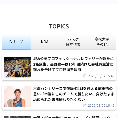
TOPICS
バスケ
高校大学
Bリーグ
NBA
日本代表
その他
JBA公認プロフェッショナルレフェリーが新たに
2名誕生、高野晃平は16年間続けた会社員生活に
別れを告げてプロ転向を決断
2026/08/07 15:48
京都ハンナリーズで在籍4年目を迎える前田悟の
思い「本当にこのチームで勝ちたい、負けたまま
舐められたまま終わりたくない」
2026/08/06 19:46
大阪エヴェッサの2026-27シーズン開幕ロスター