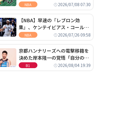
明「キャップの70％が2人の選手
2026/07/08 07:30
NBA
に集中するチームでは勝てない」
【NBA】早速の『レブロン効
果』、ケンテイビアス・コールド
ウェル・ポープがセブンティシク
2026/07/26 09:58
NBA
サーズに1年契約で加入
京都ハンナリーズへの電撃移籍を
決めた岸本隆一の覚悟「自分のエ
ゴというちっぽけなことのため
2026/08/04 19:39
B1
に、京都に来たわけではない」