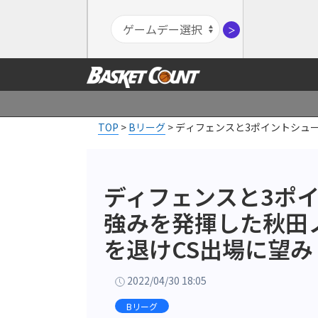
＞
TOP
>
Bリーグ
>
ディフェンスと3ポイントシュ
ディフェンスと3ポ
強みを発揮した秋田
を退けCS出場に望み
2022/04/30 18:05
Bリーグ