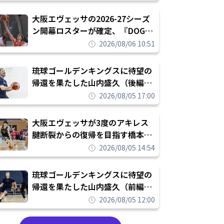
められたまま終わりたくない」
大阪エヴェッサの2026-27シーズ
ン開幕ロスターが確定、『DOG
FIGHT』のチームカルチャーを推
2026/08/06 10:51
し進めて結果を求めるシーズンへ
琉球ゴールデンキングスに待望の
帰還を果たした山内盛久（後編）
「1人のウチナーンチュとしてみ
2026/08/05 17:00
んなが誇りに思えるチームにして
いく」
大阪エヴェッサが3度のアキレス
腱断裂からの復帰を目指す橋本拓
哉と契約を締結「もう一度コート
2026/08/05 14:54
に立ちたい」
琉球ゴールデンキングスに待望の
帰還を果たした山内盛久（前編）
「キングスが積み上げてきたもの
2026/08/05 12:00
を次の世代に繋いでいくのがやり
甲斐」