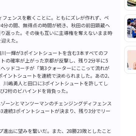
ィフェンスを敷くことに。ともにズレが作れず、ペ
4分の間、無得点の時間が続き、秋田の前田顕蔵ヘ
振り返った。その後も互いに主導権を奪えないまま時
を迎えた。
細川一輝が3ポイントシュートを含む3本すべてのフ
トの確率が上がった京都が反撃し、残り2分半に5
ヘッドコーチが「第3クォーターにここって流れが
ポイントシュートを連続で決められました。あの2、
、川嶋勇人と田口に3ポイントシュートを許してし
び2桁のビハインドを背負った。
はゾーンとマンツーマンのチェンジングディフェンス
3連続3ポイントシュートが決まり、残り3分でリー
プ進出に望みを繋いだ。また、28勝23敗としたこと