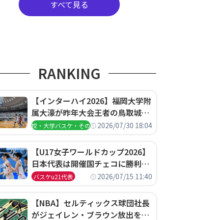
すべて見る
RANKING
【インターハイ2026】福岡大学附
属大濠が昨年大会王者の鳥取城北
を撃破、大阪薫英女学院は岐阜女
2026/07/30 18:04
高校・大学バスケ・その他
子に完勝、大会3日目試合結果
【U17女子ワールドカップ2026】
日本代表は開催国チェコに勝利し
て予選グループ3連勝で首位通
2026/07/15 11:40
バスケu21代表
過！準々決勝の相手はエジプトに
決定
【NBA】セルティックス球団社長
がジェイレン・ブラウン放出を説