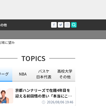
その他
出場に望み
TOPICS
バスケ
高校大学
リーグ
NBA
日本代表
その他
京都ハンナリーズで在籍4年目を
迎える前田悟の思い「本当にこの
チームで勝ちたい、負けたまま舐
2026/08/06 19:46