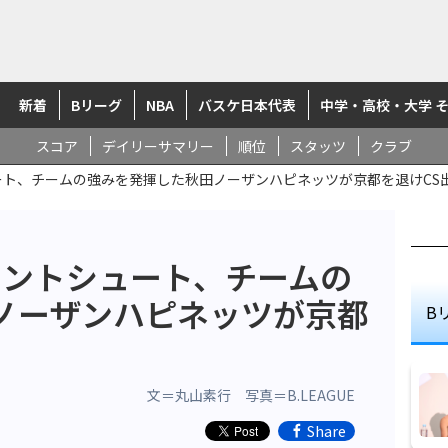
新着
Bリーグ
NBA
バスケ日本代表
中学・高校・大学 
スコア
デイリーサマリー
順位
スタッツ
クラブ
ート、チームの強みを発揮した秋田ノーザンハピネッツが京都を退けCS
イントシュート、チームの
ノーザンハピネッツが京都
B
文＝丸山素行 写真＝B.LEAGUE
Share