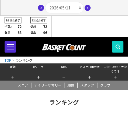
＜
＞
B1
試合終了
B2
試合終了
72
73
千葉J
信州
68
96
群馬
福島
TOP
>
ランキング
新着
Bリーグ
NBA
バスケ日本代表
中学・高校・大学
その他
＋
＋
＋
＋
＋
スコア
デイリーサマリー
順位
スタッツ
クラブ
ランキング