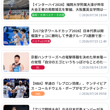
【インターハイ2026】福岡大学附属大濠が昨年
大会王者の鳥取城北を撃破、大阪薫英女学院は岐
阜女子に完勝、大会3日目試合結果
2026/07/30 18:04
高校・大学バスケ・その他
【U17女子ワールドカップ2026】日本代表は開
催国チェコに勝利して予選グループ3連勝で首位
通過！準々決勝の相手はエジプトに決定
2026/07/15 11:40
バスケu21代表
京都ハンナリーズへの電撃移籍を決めた岸本隆一
の覚悟「自分のエゴというちっぽけなことのため
に、京都に来たわけではない」
2026/08/04 19:39
B1
【NBA】早速の『レブロン効果』、ケンテイビア
ス・コールドウェル・ポープがセブンティシクサ
ーズに1年契約で加入
2026/07/26 09:58
NBA
【アジア競技大会】女子日本代表メンバーが決