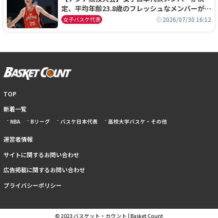
定、平均年齢23.8歳のフレッシュなメンバーが日
本開催の大舞台で頂点を狙う
2026/07/30 16:12
女子バスケ代表
TOP
新着一覧
NBA
Bリーグ
バスケ日本代表
高校大学バスケ・その他
運営者情報
サイトに関するお問い合わせ
広告掲載に関するお問い合わせ
プライバシーポリシー
© 2023 バスケット・カウント | Basket Count