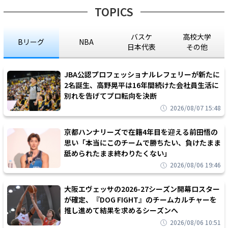
TOPICS
バスケ
高校大学
Bリーグ
NBA
日本代表
その他
JBA公認プロフェッショナルレフェリーが新たに
2名誕生、高野晃平は16年間続けた会社員生活に
別れを告げてプロ転向を決断
2026/08/07 15:48
京都ハンナリーズで在籍4年目を迎える前田悟の
思い「本当にこのチームで勝ちたい、負けたまま
舐められたまま終わりたくない」
2026/08/06 19:46
大阪エヴェッサの2026-27シーズン開幕ロスター
が確定、『DOG FIGHT』のチームカルチャーを
推し進めて結果を求めるシーズンへ
2026/08/06 10:51