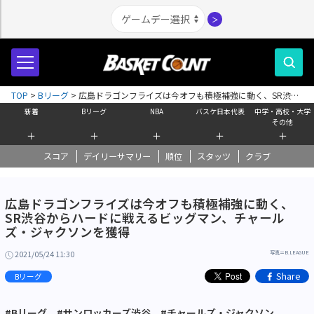
＞
TOP
>
Bリーグ
>
広島ドラゴンフライズは今オフも積極補強に動く、SR渋谷
からハードに戦えるビッグマン、チャールズ・ジャクソンを獲得
新着
Bリーグ
NBA
バスケ日本代表
中学・高校・大学
その他
＋
＋
＋
＋
＋
スコア
デイリーサマリー
順位
スタッツ
クラブ
広島ドラゴンフライズは今オフも積極補強に動く、
SR渋谷からハードに戦えるビッグマン、チャール
ズ・ジャクソンを獲得
2021/05/24 11:30
写真＝B.LEAGUE
Share
Bリーグ
#Bリーグ
#サンロッカーズ渋谷
#チャールズ・ジャクソン