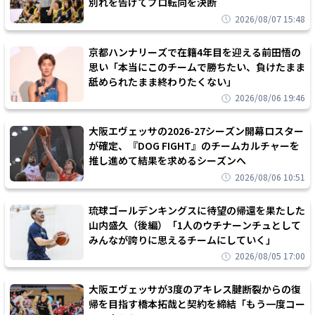
別れを告げてプロ転向を決断
2026/08/07 15:48
京都ハンナリーズで在籍4年目を迎える前田悟の
思い「本当にこのチームで勝ちたい、負けたまま
舐められたまま終わりたくない」
2026/08/06 19:46
大阪エヴェッサの2026-27シーズン開幕ロスター
が確定、『DOG FIGHT』のチームカルチャーを
推し進めて結果を求めるシーズンへ
2026/08/06 10:51
琉球ゴールデンキングスに待望の帰還を果たした
山内盛久（後編）「1人のウチナーンチュとして
みんなが誇りに思えるチームにしていく」
2026/08/05 17:00
大阪エヴェッサが3度のアキレス腱断裂からの復
帰を目指す橋本拓哉と契約を締結「もう一度コー