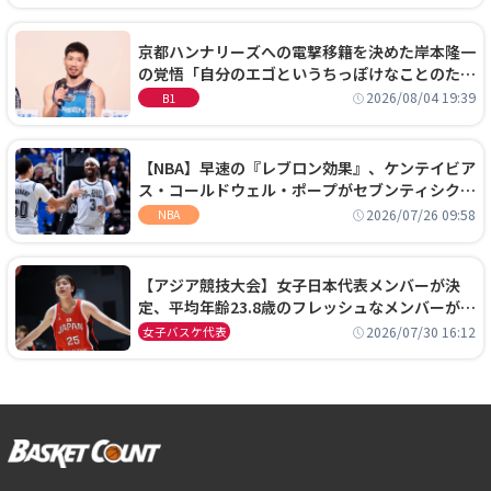
京都ハンナリーズへの電撃移籍を決めた岸本隆一
の覚悟「自分のエゴというちっぽけなことのため
に、京都に来たわけではない」
2026/08/04 19:39
B1
【NBA】早速の『レブロン効果』、ケンテイビア
ス・コールドウェル・ポープがセブンティシクサ
ーズに1年契約で加入
2026/07/26 09:58
NBA
【アジア競技大会】女子日本代表メンバーが決
定、平均年齢23.8歳のフレッシュなメンバーが日
本開催の大舞台で頂点を狙う
2026/07/30 16:12
女子バスケ代表