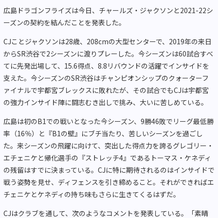
広島ドラゴンフライズは今日、チャールズ・ジャクソンと2021-22シ
ーズンの契約を結んだことを発表した。
CJことジャクソンは28歳、208cmの大型センターで、2019年の来日
からSR渋谷で2シーズンに渡りプレーした。今シーズンは60試合すべ
てに先発出場して、15.6得点、8.8リバウンドの活躍でインサイドを
支えた。今シーズンのSR渋谷はチャンピオンシップのクォーターフ
ァイナルで宇都宮ブレックスに敗れたが、その試合でもCJは宇都宮
の強力インサイド陣に闘志むき出しで挑み、大いに苦しめている。
広島は初のB1での戦いとなった今シーズン、9勝46敗でリーグ最低勝
率（16％）と『B1の壁』にブチ当たり、苦しいシーズンを過ごし
た。来シーズンの飛躍に向けて、突出した得点力を誇るグレゴリー・
エチェニケと帰化選手の『ストレッチ4』であるトーマス・ケネディ
の残留はすでに決まっている。CJに特に期待されるのはインサイドで
戦う姿勢を見せ、ディフェンスを引き締めること。それができればエ
チェニケとケネディの持ち味もさらに生きてくるはずだ。
CJはクラブを通して、次のようなコメントを発表している。「素晴