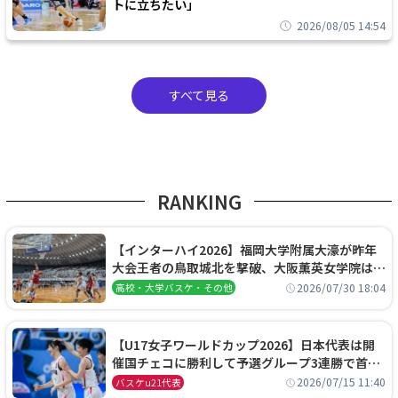
トに立ちたい」
2026/08/05 14:54
すべて見る
RANKING
【インターハイ2026】福岡大学附属大濠が昨年
大会王者の鳥取城北を撃破、大阪薫英女学院は岐
阜女子に完勝、大会3日目試合結果
2026/07/30 18:04
高校・大学バスケ・その他
【U17女子ワールドカップ2026】日本代表は開
催国チェコに勝利して予選グループ3連勝で首位
通過！準々決勝の相手はエジプトに決定
2026/07/15 11:40
バスケu21代表