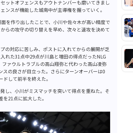
もセットオフェンスもアウトナンバーも磨いてきまし
フェンスが機能した城南中が主導権を握っていく。
場面を作り出したことで、小川や佐々木が高い精度で
ドからの攻守の切り替えを早め、次々と速攻を決めて
ルプの対応に苦しみ、ポストに入れてからの展開が乏
れた31点中29点が川島と増田の得点だったNLG
げ、ファウルトラブルの高山翔弥と代わった高山凌弥
ンスの良さが目立った。さらにターンオーバーは0
リードして前半を終えた。
連発し、小川がミスマッチを突いて得点を重ねた。そ
差を21点に拡大した。