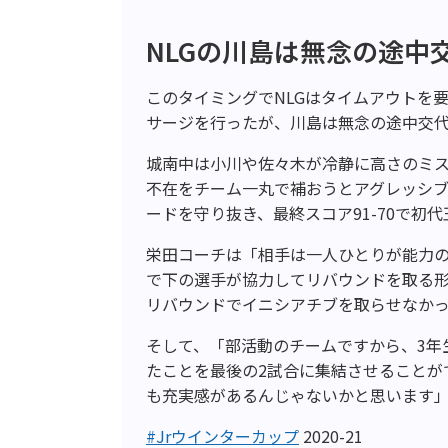
NLGの川島は無念の途中
このタイミングでNLGはタイムアウトを
サージを行ったが、川島は無念の途中交
城南中は小川や佐々木が冷静に高さのミ
不在をチーム一丸で補おうとアグレッシブ
ードを守り抜き、最終スコア91-70で初
栄田コーチは「相手は一人ひとりが能力の
で下の選手が協力してリバウンドを取る
リバウンドでイニシアチブを取らせなか
そして、「部活動のチームですから、3年
たことを最後の2試合に集結させることが
も充実感があるんじゃないかと思います」
#Jrウインターカップ
2020-21