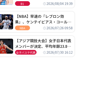
ゴというちっぽけなことのため
2026/08/04 19:39
B1
に、京都に来たわけではない」
【NBA】早速の『レブロン効
果』、ケンテイビアス・コールド
ウェル・ポープがセブンティシク
2026/07/26 09:58
NBA
サーズに1年契約で加入
【アジア競技大会】女子日本代表
メンバーが決定、平均年齢23.8歳
のフレッシュなメンバーが日本開
2026/07/30 16:12
女子バスケ代表
催の大舞台で頂点を狙う