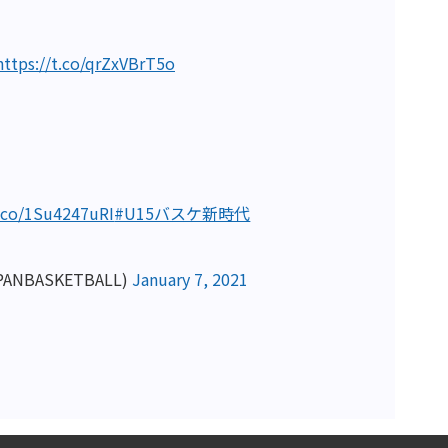
https://t.co/qrZxVBrT5o
t.co/1Su4247uRI
#U15バスケ新時代
NBASKETBALL)
January 7, 2021