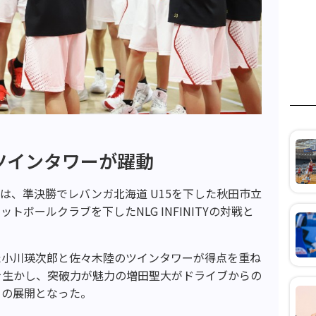
ツインタワーが躍動
子決勝は、準決勝でレバンガ北海道 U15を下した秋田市立
ボールクラブを下したNLG INFINITYの対戦と
た小川瑛次郎と佐々木陸のツインタワーが得点を重ね
さを生かし、突破力が魅力の増田聖大がドライブからの
角の展開となった。