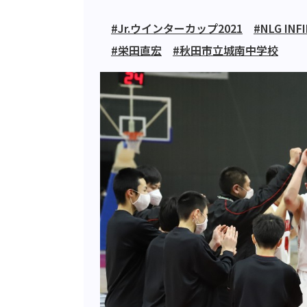
#Jr.ウインターカップ2021
#NLG INF
#栄田直宏
#秋田市立城南中学校