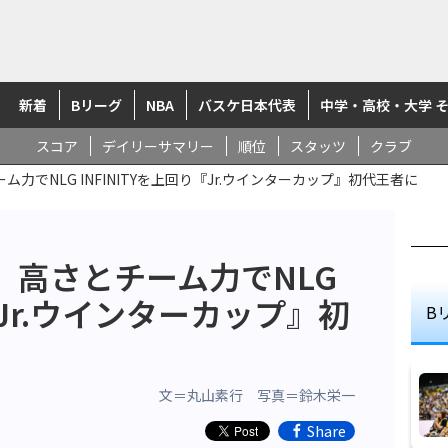
新着
Bリーグ
NBA
バスケ日本代表
中学・高校・大学 
スコア
デイリーサマリー
順位
スタッツ
クラブ
力でNLG INFINITYを上回り『Jr.ウインターカップ』初代王者に
、高さとチーム力でNLG
『Jr.ウインターカップ』初
B
文＝丸山素行 写真＝鈴木栄一
Share