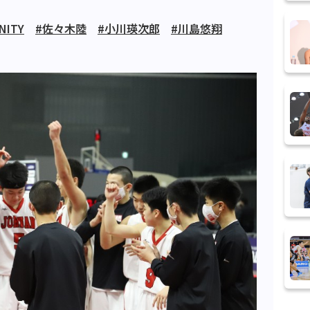
INITY
#佐々木陸
#小川瑛次郎
#川島悠翔