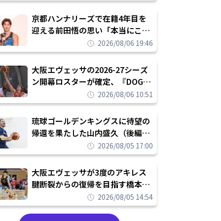
れを告げてプロ転向を決断
京都ハンナリーズで在籍4年目を
迎える前田悟の思い「本当にこの
チームで勝ちたい、負けたまま舐
2026/08/06 19:46
められたまま終わりたくない」
大阪エヴェッサの2026-27シーズ
ン開幕ロスターが確定、『DOG
FIGHT』のチームカルチャーを推
2026/08/06 10:51
し進めて結果を求めるシーズンへ
琉球ゴールデンキングスに待望の
帰還を果たした山内盛久（後編）
「1人のウチナーンチュとしてみ
2026/08/05 17:00
んなが誇りに思えるチームにして
いく」
大阪エヴェッサが3度のアキレス
腱断裂からの復帰を目指す橋本拓
哉と契約を締結「もう一度コート
2026/08/05 14:54
に立ちたい」