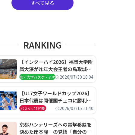
すべて見る
RANKING
【インターハイ2026】福岡大学附
属大濠が昨年大会王者の鳥取城北
を撃破、大阪薫英女学院は岐阜女
2026/07/30 18:04
高校・大学バスケ・その他
子に完勝、大会3日目試合結果
【U17女子ワールドカップ2026】
日本代表は開催国チェコに勝利し
て予選グループ3連勝で首位通
2026/07/15 11:40
バスケu21代表
過！準々決勝の相手はエジプトに
決定
京都ハンナリーズへの電撃移籍を
決めた岸本隆一の覚悟「自分のエ