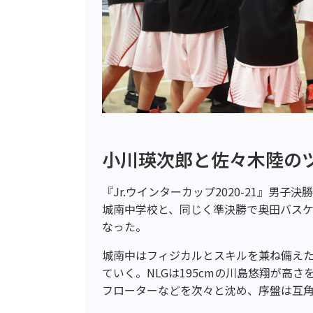
小川瑛次郎と佐々木陸の
『Jr.ウインターカップ2020-21』男
城南中学校と、同じく準決勝で奥田バスケット
なった。
城南中はフィジカルとスキルを兼ね備え
ていく。NLGは195cmの川島悠翔が高
フローターなどを次々と沈め、序盤は互