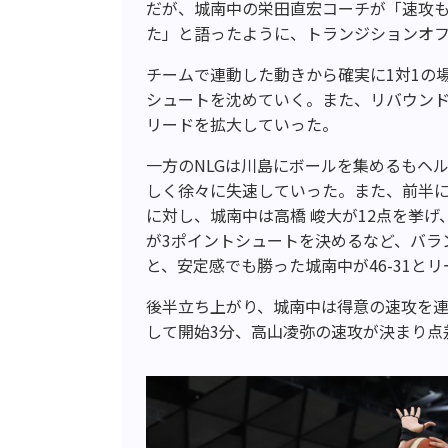
だが、城南中の栄田直宏コーチが「速攻
た」と語ったように、トランジションオ
チームで連動した動きから確実に1対1の
シュートを沈めていく。また、リバウン
リードを拡大していった。
一方のNLGは川島にボールを集めるもヘ
しく徐々に失速していった。また、前半に入
に対し、城南中は高橋 峻大が12点を挙
が3ポイントシュートを決めるなど、バラ
と、安定感でも勝った城南中が46-31と
後半立ち上がり、城南中は得意の速攻を
して開始3分、高山凌弥の速攻が決まり点