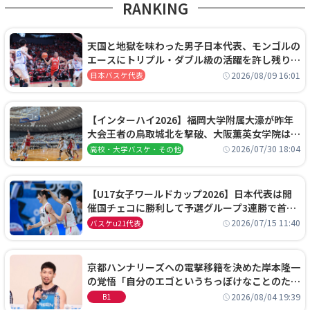
RANKING
天国と地獄を味わった男子日本代表、モンゴルの
エースにトリプル・ダブル級の活躍を許し残り
0.4秒に失点する悔しい敗戦
2026/08/09 16:01
日本バスケ代表
【インターハイ2026】福岡大学附属大濠が昨年
大会王者の鳥取城北を撃破、大阪薫英女学院は岐
阜女子に完勝、大会3日目試合結果
2026/07/30 18:04
高校・大学バスケ・その他
【U17女子ワールドカップ2026】日本代表は開
催国チェコに勝利して予選グループ3連勝で首位
通過！準々決勝の相手はエジプトに決定
2026/07/15 11:40
バスケu21代表
京都ハンナリーズへの電撃移籍を決めた岸本隆一
の覚悟「自分のエゴというちっぽけなことのため
に、京都に来たわけではない」
2026/08/04 19:39
B1