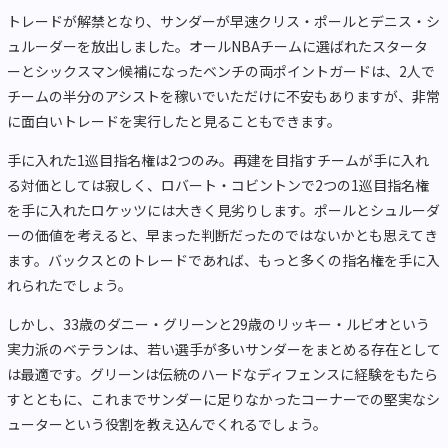
トレードが解禁となり、サンダーが早速クリス・ポールとデニス・シ
ュルーダーを放出しました。オールNBAチームに選ばれたスタータ
ーとシックスマン候補になったベンチの両ポイントガードは、2人で
チームの半分のアシストを稼いでいただけに不安もありますが、非常
に面白いトレードを実行したと見ることもできます。
手に入れた1巡目指名権は2つのみ。再建を目指すチームが手に入れ
る対価としては寂しく、ロバート・コビントンで2つの1巡目指名権
を手に入れたロケッツには大きく見劣りします。ポールとシュルーダ
ーの価値を考えると、早まった判断だったのではないかとも思えてき
ます。バックスとのトレードであれば、もっと多くの指名権を手に入
れられたでしょう。
しかし、33歳のダニー・グリーンと29歳のリッキー・ルビオという
実力派のベテランは、若い選手が多いサンダーをまとめる存在として
は最適です。グリーンは伝統のハードなディフェンスに経験をもたら
すとともに、これまでサンダーに足りなかったコーナーでの堅実なシ
ューターという役割を教え込んでくれるでしょう。