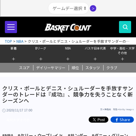
＞
TOP
>
NBA
>
クリス・ポールとデニス・シュルーダーを手放すサンダーのト
レードは『成功』、競争力を失うことなく新シーズンへ
新着
Bリーグ
NBA
バスケ日本代表
中学・高校・大学
その他
＋
＋
＋
＋
＋
スコア
デイリーサマリー
順位
スタッツ
クラブ
クリス・ポールとデニス・シュルーダーを手放すサン
ダーのトレードは『成功』、競争力を失うことなく新
シーズンへ
2020/11/17 17:00
文＝神高尚 写真＝Getty Images
Share
高校大学その他
#NBA
#ケリー・ウーブレイJr.
#サンダー
#ダニー・グリーン