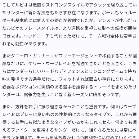
そしてルビオは愚直なストロングスタイルでアタックを繰り返してい
たサンダーに新たな風をもたらす存在になります。ポールもシュルー
ダーも基本的には個人での得点が役割でしたが、アシストが中心だっ
たルビオのプレースタイルは、より連携を重視した形への転換が期待
できます。ヘッドコーチも代わっただけに、チーム戦術全体も変革さ
れる可能性があります。
またダニーロ・ガリナーリがフリーエージェントで移籍することが濃
厚なだけに、ケリー・ウーブレイJr.を補強できたことも大きく、こち
らはサンダーらしいハードなディフェンスとランニングゲームで持ち
味を発揮できる選手だけに、フィットすれば面白い存在になります。
必要なポジションに実績のある選手を獲得するトレードをまとめたサ
ンダーは、競争力を失うことなく新シーズンに臨めそうです。
また、方針を若手に振り過ぎなかったことも重要です。例えばウーブ
レイJr.はプレーは良いものの性格的にカッなるタイプで、これから獲
得する若手にも似たようなタイプがいるかもしれません。何よりも戦
えるファイターを重視するサンダーだけに、強くなるためには常にベ
テランを加えて、チームを落ち着かせつつ勝利を追い求めていくべき