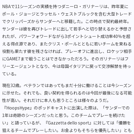
NBAで11シーズンの実績を持つダニーロ・ガリナーリは、昨年夏に
ポール・ジョージとラッセル・ウェストブルックを含む大型トレード
でクリッパーズからサンダーへと移籍した。この時点で契約最終年。
サンダーは彼を再びトレードに出して若手へと切り替えるかと予想さ
れたが、パワーフォワードながら3ポイントシュート成功率40％を超
える得点源であり、またクリス・ポールとともに若いチームを束ねる
役割も果たす彼を残さなければ、プレーオフに進出し、ロケッツ相手
にGAME7まで戦うことはできなかっただろう。そのガリナーリはフ
リーエージェントとなり、今は母国イタリアに戻って交渉解禁を待っ
ている。
現在32歳。ベテランではあってもまだ十分に働けることは今シーズン
に示せた。それでも、良い契約を得られるのは今回が最後になる可能
性が高い。それだけに本人も思うところは様々のようだ。
『HoopsHype』のポッドキャストに出演した際は、「サンダーでの
1年は奇跡のシーズンだったと思う。このチームでプレーを続けた
い」と語っているが、『Gazzetta dello sport』に対しては「優勝を
狙えるチームでプレーしたい。お金よりもそちらを優先したい」とも