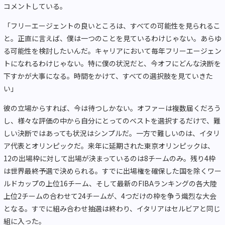
コメントしている。
「フリーエージェントの良いところは、すべての可能性を見られるこ
と。正直に言えば、僕は一つのことを見ているわけじゃない。あらゆ
る可能性を検討したいんだ。キャリアにおいて毎年フリーエージェン
トになれるわけじゃない。特に僕の状況だと、今オフにどんな決断を
下すかが大事になる。時間をかけて、すべての選択肢を見ていきた
い」
彼の立場からすれば、今は待つしかない。オファーは複数届くだろう
し、様々な評価の中から自分にとってのベストを選択するだけで、難
しい決断ではあっても状況はシンプルだ。一方で難しいのは、イタリ
ア代表とオリンピックだ。来年に延期された東京オリンピックは、
12の出場枠に対して出場が決まっているのは8チームのみ。残り4枠
は世界最終予選で決められる。すでに出場権を確保した国を除くワー
ルドカップの上位16チーム、そして最新のFIBAランキングの各大陸
上位2チームの合わせて24チームが、4つだけの枠を争う熾烈な大会
となる。すでに組み合わせ抽選は終わり、イタリアはセルビアと同じ
組に入った。