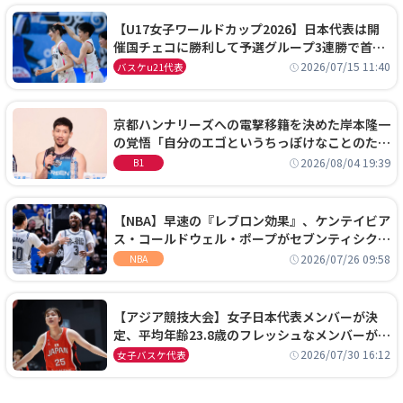
【U17女子ワールドカップ2026】日本代表は開
催国チェコに勝利して予選グループ3連勝で首位
通過！準々決勝の相手はエジプトに決定
2026/07/15 11:40
バスケu21代表
京都ハンナリーズへの電撃移籍を決めた岸本隆一
の覚悟「自分のエゴというちっぽけなことのため
に、京都に来たわけではない」
2026/08/04 19:39
B1
【NBA】早速の『レブロン効果』、ケンテイビア
ス・コールドウェル・ポープがセブンティシクサ
ーズに1年契約で加入
2026/07/26 09:58
NBA
【アジア競技大会】女子日本代表メンバーが決
定、平均年齢23.8歳のフレッシュなメンバーが日
本開催の大舞台で頂点を狙う
2026/07/30 16:12
女子バスケ代表