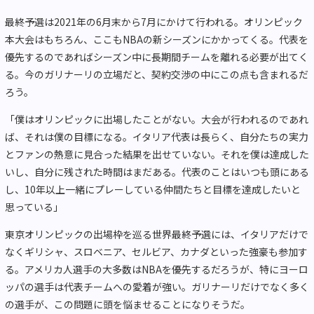
最終予選は2021年の6月末から7月にかけて行われる。オリンピック
本大会はもちろん、ここもNBAの新シーズンにかかってくる。代表を
優先するのであればシーズン中に長期間チームを離れる必要が出てく
る。今のガリナーリの立場だと、契約交渉の中にこの点も含まれるだ
ろう。
「僕はオリンピックに出場したことがない。大会が行われるのであれ
ば、それは僕の目標になる。イタリア代表は長らく、自分たちの実力
とファンの熱意に見合った結果を出せていない。それを僕は達成した
いし、自分に残された時間はまだある。代表のことはいつも頭にある
し、10年以上一緒にプレーしている仲間たちと目標を達成したいと
思っている」
東京オリンピックの出場枠を巡る世界最終予選には、イタリアだけで
なくギリシャ、スロベニア、セルビア、カナダといった強豪も参加す
る。アメリカ人選手の大多数はNBAを優先するだろうが、特にヨーロ
ッパの選手は代表チームへの愛着が強い。ガリナーリだけでなく多く
の選手が、この問題に頭を悩ませることになりそうだ。