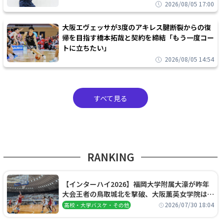
2026/08/05 17:00
大阪エヴェッサが3度のアキレス腱断裂からの復
帰を目指す橋本拓哉と契約を締結「もう一度コー
トに立ちたい」
2026/08/05 14:54
すべて見る
RANKING
【インターハイ2026】福岡大学附属大濠が昨年
大会王者の鳥取城北を撃破、大阪薫英女学院は岐
阜女子に完勝、大会3日目試合結果
2026/07/30 18:04
高校・大学バスケ・その他