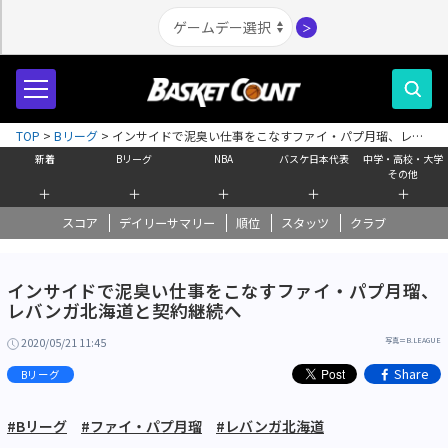
＞
TOP
>
Bリーグ
>
インサイドで泥臭い仕事をこなすファイ・パプ月瑠、レバ
ンガ北海道と契約継続へ
新着
Bリーグ
NBA
バスケ日本代表
中学・高校・大学
その他
＋
＋
＋
＋
＋
スコア
デイリーサマリー
順位
スタッツ
クラブ
インサイドで泥臭い仕事をこなすファイ・パプ月瑠、
レバンガ北海道と契約継続へ
2020/05/21 11:45
写真＝B.LEAGUE
Share
Bリーグ
#Bリーグ
#ファイ・パプ月瑠
#レバンガ北海道