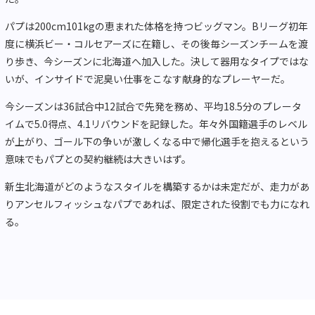
パプは200cm101kgの恵まれた体格を持つビッグマン。Bリーグ初年
度に横浜ビー・コルセアーズに在籍し、その後毎シーズンチームを渡
り歩き、今シーズンに北海道へ加入した。決して器用なタイプではな
いが、インサイドで泥臭い仕事をこなす献身的なプレーヤーだ。
今シーズンは36試合中12試合で先発を務め、平均18.5分のプレータ
イムで5.0得点、4.1リバウンドを記録した。年々外国籍選手のレベル
が上がり、ゴール下の争いが激しくなる中で帰化選手を抱えるという
意味でもパプとの契約継続は大きいはず。
新生北海道がどのようなスタイルを構築するかは未定だが、走力があ
りアンセルフィッシュなパプであれば、限定された役割でも力になれ
る。