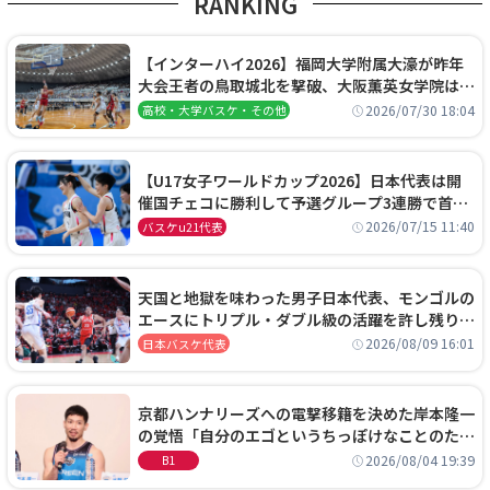
RANKING
【インターハイ2026】福岡大学附属大濠が昨年
大会王者の鳥取城北を撃破、大阪薫英女学院は岐
阜女子に完勝、大会3日目試合結果
2026/07/30 18:04
高校・大学バスケ・その他
【U17女子ワールドカップ2026】日本代表は開
催国チェコに勝利して予選グループ3連勝で首位
通過！準々決勝の相手はエジプトに決定
2026/07/15 11:40
バスケu21代表
天国と地獄を味わった男子日本代表、モンゴルの
エースにトリプル・ダブル級の活躍を許し残り
0.4秒に失点する悔しい敗戦
2026/08/09 16:01
日本バスケ代表
京都ハンナリーズへの電撃移籍を決めた岸本隆一
の覚悟「自分のエゴというちっぽけなことのため
に、京都に来たわけではない」
2026/08/04 19:39
B1