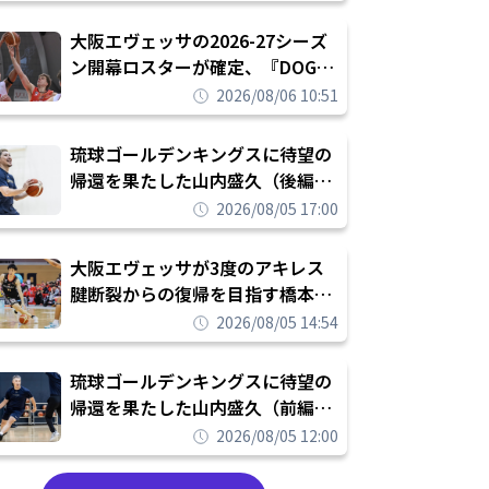
められたまま終わりたくない」
大阪エヴェッサの2026-27シーズ
ン開幕ロスターが確定、『DOG
FIGHT』のチームカルチャーを推
2026/08/06 10:51
し進めて結果を求めるシーズンへ
琉球ゴールデンキングスに待望の
帰還を果たした山内盛久（後編）
「1人のウチナーンチュとしてみ
2026/08/05 17:00
んなが誇りに思えるチームにして
いく」
大阪エヴェッサが3度のアキレス
腱断裂からの復帰を目指す橋本拓
哉と契約を締結「もう一度コート
2026/08/05 14:54
に立ちたい」
琉球ゴールデンキングスに待望の
帰還を果たした山内盛久（前編）
「キングスが積み上げてきたもの
2026/08/05 12:00
を次の世代に繋いでいくのがやり
甲斐」