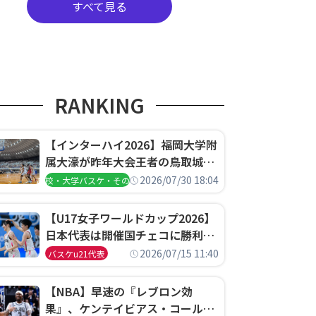
すべて見る
RANKING
【インターハイ2026】福岡大学附
属大濠が昨年大会王者の鳥取城北
を撃破、大阪薫英女学院は岐阜女
2026/07/30 18:04
高校・大学バスケ・その他
子に完勝、大会3日目試合結果
【U17女子ワールドカップ2026】
日本代表は開催国チェコに勝利し
て予選グループ3連勝で首位通
2026/07/15 11:40
バスケu21代表
過！準々決勝の相手はエジプトに
決定
【NBA】早速の『レブロン効
果』、ケンテイビアス・コールド