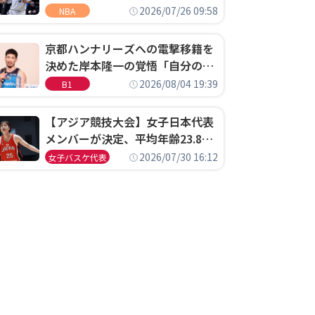
ウェル・ポープがセブンティシク
2026/07/26 09:58
NBA
サーズに1年契約で加入
京都ハンナリーズへの電撃移籍を
決めた岸本隆一の覚悟「自分のエ
ゴというちっぽけなことのため
2026/08/04 19:39
B1
に、京都に来たわけではない」
【アジア競技大会】女子日本代表
メンバーが決定、平均年齢23.8歳
のフレッシュなメンバーが日本開
2026/07/30 16:12
女子バスケ代表
催の大舞台で頂点を狙う