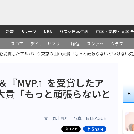
新着
Bリーグ
NBA
バスケ日本代表
中学・高校・大学 
スコア
デイリーサマリー
順位
スタッツ
クラブ
P』を受賞したアルバルク東京の田中大貴「もっと頑張らないといけない気
＆『MVP』を受賞したア
大貴「もっと頑張らないと
B
文＝丸山素行 写真＝B.LEAGUE
Share