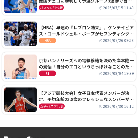
催国チェコに勝利して予選グループ3連勝で首位
通過！準々決勝の相手はエジプトに決定
2026/07/15 11:40
バスケu21代表
【NBA】早速の『レブロン効果』、ケンテイビア
ス・コールドウェル・ポープがセブンティシクサ
ーズに1年契約で加入
2026/07/26 09:58
NBA
京都ハンナリーズへの電撃移籍を決めた岸本隆一
の覚悟「自分のエゴというちっぽけなことのため
に、京都に来たわけではない」
2026/08/04 19:39
B1
【アジア競技大会】女子日本代表メンバーが決
定、平均年齢23.8歳のフレッシュなメンバーが日
本開催の大舞台で頂点を狙う
2026/07/30 16:12
女子バスケ代表