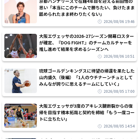
京都ハンナリーズで在籍4年目を迎える前田悟の
思い「本当にこのチームで勝ちたい、負けたまま
舐められたまま終わりたくない」
2026/08/06 19:46
大阪エヴェッサの2026-27シーズン開幕ロスター
が確定、『DOG FIGHT』のチームカルチャーを
推し進めて結果を求めるシーズンへ
2026/08/06 10:51
琉球ゴールデンキングスに待望の帰還を果たした
山内盛久（後編）「1人のウチナーンチュとして
みんなが誇りに思えるチームにしていく」
2026/08/05 17:00
大阪エヴェッサが3度のアキレス腱断裂からの復
帰を目指す橋本拓哉と契約を締結「もう一度コー
トに立ちたい」
2026/08/05 14:54