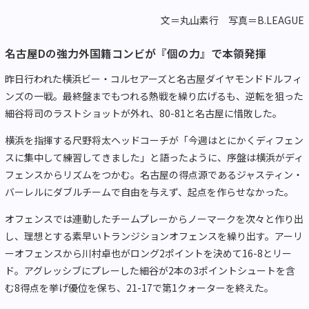
文＝丸山素行 写真＝B.LEAGUE
名古屋Dの強力外国籍コンビが『個の力』で本領発揮
昨日行われた横浜ビー・コルセアーズと名古屋ダイヤモンドドルフィ
ンズの一戦。最終盤までもつれる熱戦を繰り広げるも、逆転を狙った
細谷将司のラストショットが外れ、80-81と名古屋に惜敗した。
横浜を指揮する尺野将太ヘッドコーチが「今週はとにかくディフェン
スに集中して練習してきました」と語ったように、序盤は横浜がディ
フェンスからリズムをつかむ。名古屋の得点源であるジャスティン・
バーレルにダブルチームで自由を与えず、起点を作らせなかった。
オフェンスでは連動したチームプレーからノーマークを次々と作り出
し、理想とする素早いトランジションオフェンスを繰り出す。アーリ
ーオフェンスから川村卓也がロング2ポイントを決めて16-8とリー
ド。アグレッシブにプレーした細谷が2本の3ポイントシュートを含
む8得点を挙げ優位を保ち、21-17で第1クォーターを終えた。