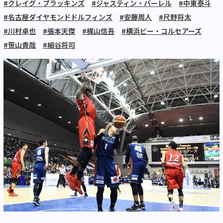
#クレイグ・ブラッキンズ
#ジャスティン・バーレル
#中東泰斗
#名古屋ダイヤモンドドルフィンズ
#安藤周人
#尺野将太
#川村卓也
#張本天傑
#梶山信吾
#横浜ビー・コルセアーズ
#笹山貴哉
#細谷将司