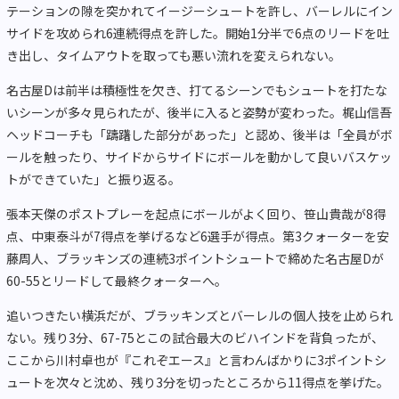
テーションの隙を突かれてイージーシュートを許し、バーレルにイン
サイドを攻められ6連続得点を許した。開始1分半で6点のリードを吐
き出し、タイムアウトを取っても悪い流れを変えられない。
名古屋Dは前半は積極性を欠き、打てるシーンでもシュートを打たな
いシーンが多々見られたが、後半に入ると姿勢が変わった。梶山信吾
ヘッドコーチも「躊躇した部分があった」と認め、後半は「全員がボ
ールを触ったり、サイドからサイドにボールを動かして良いバスケッ
トができていた」と振り返る。
張本天傑のポストプレーを起点にボールがよく回り、笹山貴哉が8得
点、中東泰斗が7得点を挙げるなど6選手が得点。第3クォーターを安
藤周人、ブラッキンズの連続3ポイントシュートで締めた名古屋Dが
60-55とリードして最終クォーターへ。
追いつきたい横浜だが、ブラッキンズとバーレルの個人技を止められ
ない。残り3分、67-75とこの試合最大のビハインドを背負ったが、
ここから川村卓也が『これぞエース』と言わんばかりに3ポイントシ
ュートを次々と沈め、残り3分を切ったところから11得点を挙げた。