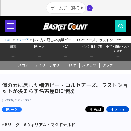
＞
TOP
>
Bリーグ
>
個の力に屈した横浜ビー・コルセアーズ、ラストショット
が決まらず名古屋Dに惜敗
新着
Bリーグ
NBA
バスケ日本代表
中学・高校・大学
その他
＋
＋
＋
＋
＋
スコア
デイリーサマリー
順位
スタッツ
クラブ
個の力に屈した横浜ビー・コルセアーズ、ラストショ
ットが決まらず名古屋Dに惜敗
2018/01/28 10:20
Share
Bリーグ
#Bリーグ
#ウィリアム・マクドナルド