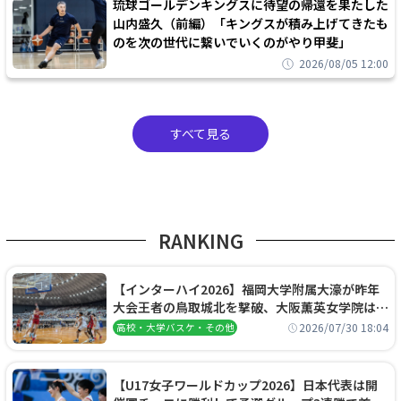
琉球ゴールデンキングスに待望の帰還を果たした
山内盛久（前編）「キングスが積み上げてきたも
のを次の世代に繋いでいくのがやり甲斐」
2026/08/05 12:00
すべて見る
RANKING
【インターハイ2026】福岡大学附属大濠が昨年
大会王者の鳥取城北を撃破、大阪薫英女学院は岐
阜女子に完勝、大会3日目試合結果
2026/07/30 18:04
高校・大学バスケ・その他
【U17女子ワールドカップ2026】日本代表は開