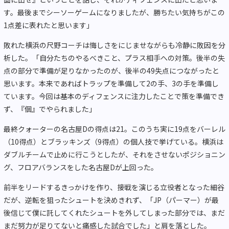
す。最後までシーソーゲームになりましたが、勝ちたい気持ちがこの
1点差に表れたと思います」
敗れた横浜の尺野コーチは悔しさをにじませながらも冷静に敗因を分
析した。「自分たちのやるべきこと、プラス相手への対策。後半の失
点の部分で準備が足りなかったのが、後半の49失点につながったと
思います。本来であればトラップを準備して2の手、3の手を準備し
ています。今回は基本のディフェンスに注力したことで策を準備でき
ず、『個』でやられました」
最終クォーターの名古屋Dの得点は21。このうち実に19点をバーレル
（10得点）とブラッキンズ（9得点）の個人技で挙げている。横浜は
ダブルチームで止めに行こうとしたが、それをさせないポジショニン
グ、フロアバランスをした名古屋Dが上回った。
前半をリードするきっかけを作り、接戦を演じる立役者となった細谷
だが、逆転を狙ったシュートを決めきれず、「JP（パーマー）が最
後信じて僕に託してくれたシュートを外してしまった部分では、まだ
まだ努力が足りてないと痛感した試合でした」と肩を落とした。