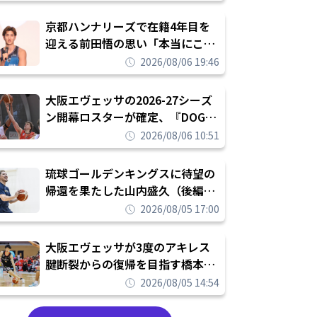
れを告げてプロ転向を決断
京都ハンナリーズで在籍4年目を
迎える前田悟の思い「本当にこの
チームで勝ちたい、負けたまま舐
2026/08/06 19:46
められたまま終わりたくない」
大阪エヴェッサの2026-27シーズ
ン開幕ロスターが確定、『DOG
FIGHT』のチームカルチャーを推
2026/08/06 10:51
し進めて結果を求めるシーズンへ
琉球ゴールデンキングスに待望の
帰還を果たした山内盛久（後編）
「1人のウチナーンチュとしてみ
2026/08/05 17:00
んなが誇りに思えるチームにして
いく」
大阪エヴェッサが3度のアキレス
腱断裂からの復帰を目指す橋本拓
哉と契約を締結「もう一度コート
2026/08/05 14:54
に立ちたい」