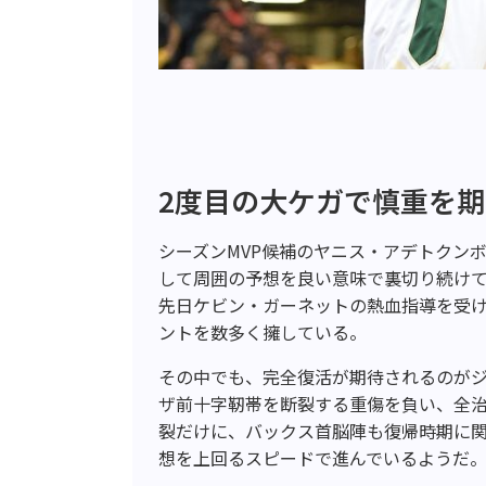
2度目の大ケガで慎重を期
シーズンMVP候補のヤニス・アデトクン
して周囲の予想を良い意味で裏切り続け
先日ケビン・ガーネットの熱血指導を受
ントを数多く擁している。
その中でも、完全復活が期待されるのがジ
ザ前十字靭帯を断裂する重傷を負い、全治
裂だけに、バックス首脳陣も復帰時期に
想を上回るスピードで進んでいるようだ