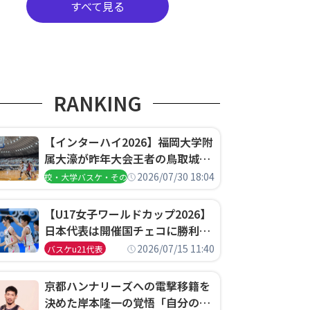
すべて見る
RANKING
【インターハイ2026】福岡大学附
属大濠が昨年大会王者の鳥取城北
を撃破、大阪薫英女学院は岐阜女
2026/07/30 18:04
高校・大学バスケ・その他
子に完勝、大会3日目試合結果
【U17女子ワールドカップ2026】
日本代表は開催国チェコに勝利し
て予選グループ3連勝で首位通
2026/07/15 11:40
バスケu21代表
過！準々決勝の相手はエジプトに
決定
京都ハンナリーズへの電撃移籍を
決めた岸本隆一の覚悟「自分のエ