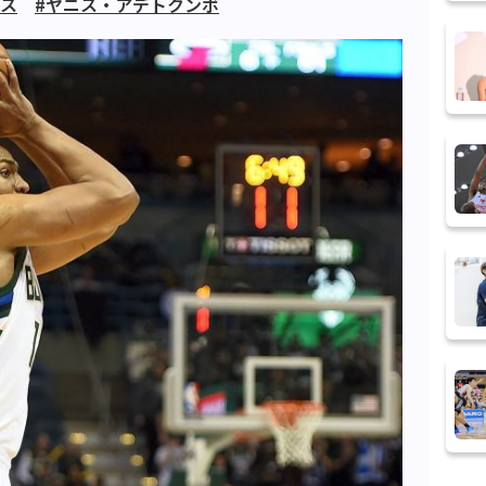
クス
#ヤニス・アデトクンボ