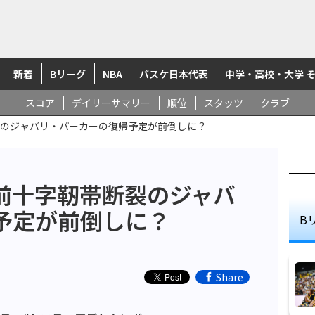
新着
Bリーグ
NBA
バスケ日本代表
中学・高校・大学 
スコア
デイリーサマリー
順位
スタッツ
クラブ
のジャバリ・パーカーの復帰予定が前倒しに？
前十字靭帯断裂のジャバ
予定が前倒しに？
B
Share