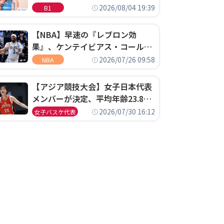
ゴというちっぽけなことのため
2026/08/04 19:39
B1
に、京都に来たわけではない」
【NBA】早速の『レブロン効
果』、ケンテイビアス・コールド
ウェル・ポープがセブンティシク
2026/07/26 09:58
NBA
サーズに1年契約で加入
【アジア競技大会】女子日本代表
メンバーが決定、平均年齢23.8歳
のフレッシュなメンバーが日本開
2026/07/30 16:12
女子バスケ代表
催の大舞台で頂点を狙う