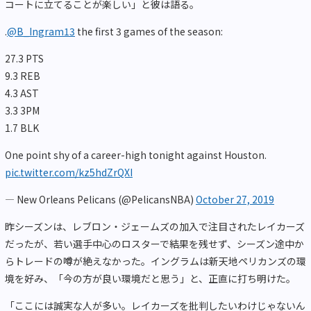
コートに立てることが楽しい」と彼は語る。
.
@B_Ingram13
the first 3 games of the season:
27.3 PTS
9.3 REB
4.3 AST
3.3 3PM
1.7 BLK
One point shy of a career-high tonight against Houston.
pic.twitter.com/kz5hdZrQXI
— New Orleans Pelicans (@PelicansNBA)
October 27, 2019
昨シーズンは、レブロン・ジェームズの加入で注目されたレイカーズ
だったが、若い選手中心のロスターで結果を残せず、シーズン途中か
らトレードの噂が絶えなかった。イングラムは新天地ペリカンズの環
境を好み、「今の方が良い環境だと思う」と、正直に打ち明けた。
「ここには誠実な人が多い。レイカーズを批判したいわけじゃないん