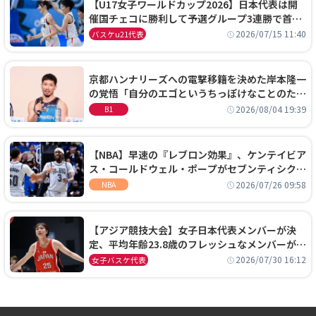
【U17女子ワールドカップ2026】日本代表は開
催国チェコに勝利して予選グループ3連勝で首位
通過！準々決勝の相手はエジプトに決定
2026/07/15 11:40
バスケu21代表
京都ハンナリーズへの電撃移籍を決めた岸本隆一
の覚悟「自分のエゴというちっぽけなことのため
に、京都に来たわけではない」
2026/08/04 19:39
B1
【NBA】早速の『レブロン効果』、ケンテイビア
ス・コールドウェル・ポープがセブンティシクサ
ーズに1年契約で加入
2026/07/26 09:58
NBA
【アジア競技大会】女子日本代表メンバーが決
定、平均年齢23.8歳のフレッシュなメンバーが日
本開催の大舞台で頂点を狙う
2026/07/30 16:12
女子バスケ代表