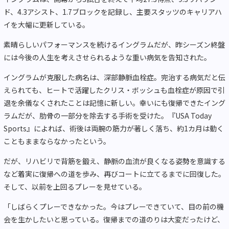
ド、4.3アシスト、1.7ブロックを記録し、主要スタッツのキャリアハ
イを大幅に更新している。
素晴らしいパフォーマンスを続けるイングラムだが、昨シーズン終盤
には今後の人生を考えさせられるような重い病気を告知された。
イングラムが克服した病名は、深部静脈血栓症。完治する病気だと伝
えられても、ヒートで活躍したクリス・ボッシュも血栓症が原因で引
退を余儀なくされたことは記憶に新しい。幸いにも復帰できたイング
ラムだが、肋骨の一部分を除去する手術を受けた。『USA Today
Sports』によれば、術後は両腕の筋力が著しく落ち、約1カ月は動く
こともままならなかったという。
だが、リハビリで背筋を鍛え、静脈の血流が良くなる姿勢を意識する
など着実に復帰への道を歩み、再びコートに立てるまでに回復した。
そして、以前を上回るプレーを見せている。
「しばらくプレーできなかった。今はプレーできていて、目の前の機
会を生かしたいと思っている。復帰までの道のりは大変だったけど、