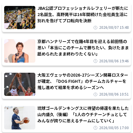
JBA公認プロフェッショナルレフェリーが新たに
2名誕生、高野晃平は16年間続けた会社員生活に
別れを告げてプロ転向を決断
2026/08/07 15:48
京都ハンナリーズで在籍4年目を迎える前田悟の
思い「本当にこのチームで勝ちたい、負けたまま
舐められたまま終わりたくない」
2026/08/06 19:46
大阪エヴェッサの2026-27シーズン開幕ロスター
が確定、『DOG FIGHT』のチームカルチャーを
推し進めて結果を求めるシーズンへ
2026/08/06 10:51
琉球ゴールデンキングスに待望の帰還を果たした
山内盛久（後編）「1人のウチナーンチュとして
みんなが誇りに思えるチームにしていく」
2026/08/05 17:00