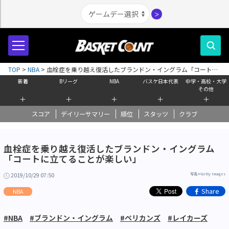
＞
TOP
>
NBA
>
血栓症を乗り越え復活したブランドン・イングラム「コートに
立てることが楽しい」
新着
Bリーグ
NBA
バスケ日本代表
中学・高校・大学
その他
＋
＋
＋
＋
＋
スコア
デイリーサマリー
順位
スタッツ
クラブ
血栓症を乗り越え復活したブランドン・イングラム
「コートに立てることが楽しい」
2019/10/29 07:50
写真＝Getty Images
Share
NBA
#NBA
#ブランドン・イングラム
#ペリカンズ
#レイカーズ