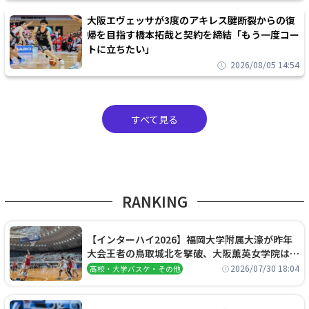
大阪エヴェッサが3度のアキレス腱断裂からの復
帰を目指す橋本拓哉と契約を締結「もう一度コー
トに立ちたい」
2026/08/05 14:54
すべて見る
RANKING
【インターハイ2026】福岡大学附属大濠が昨年
大会王者の鳥取城北を撃破、大阪薫英女学院は岐
阜女子に完勝、大会3日目試合結果
2026/07/30 18:04
高校・大学バスケ・その他