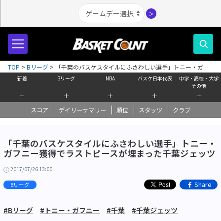
＞
TOP
>
Bリーグ
>
「千葉のバスケスタイルにふさわしい選手」トニー・ガフ
ニー獲得でラストピースが埋まった千葉ジェッツ
新着
Bリーグ
NBA
バスケ日本代表
中学・高校・大学
その他
＋
＋
＋
＋
＋
スコア
デイリーサマリー
順位
スタッツ
クラブ
「千葉のバスケスタイルにふさわしい選手」トニー・
ガフニー獲得でラストピースが埋まった千葉ジェッツ
2017/07/26 13:00
Share
Bリーグ
#Bリーグ
#トニー・ガフニー
#千葉
#千葉ジェッツ