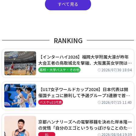
すべて見る
RANKING
【インターハイ2026】福岡大学附属大濠が昨年
大会王者の鳥取城北を撃破、大阪薫英女学院は岐
阜女子に完勝、大会3日目試合結果
2026/07/30 18:04
高校・大学バスケ・その他
【U17女子ワールドカップ2026】日本代表は開
催国チェコに勝利して予選グループ3連勝で首位
通過！準々決勝の相手はエジプトに決定
2026/07/15 11:40
バスケu21代表
京都ハンナリーズへの電撃移籍を決めた岸本隆一
の覚悟「自分のエゴというちっぽけなことのため
に、京都に来たわけではない」
2026/08/04 19:39
B1