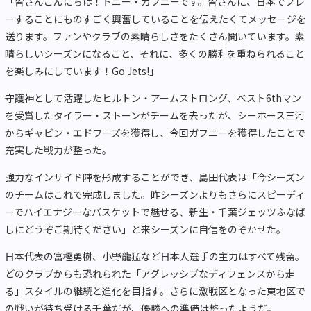
「皆さんこんにちは！トニー・ガフニーです。皆さんに、日本でプレ
ーすることにものすごく興奮していることを伝えたくてメッセージを
送ります。ファンやクラブの素晴らしさをたくさん聞いています。素
晴らしいシーズンになること、それに、多くの勝利を重ねられること
を楽しみにしています！Go Jets!」
守護神として活躍したヒルトン・アームストロング、ベスト6thマン
を受賞したタイラー・ストーンがチームを去ったが、シーホース三河
からギャビン・エドワーズを獲得し、今回ガフニーを獲得したことで
充実した戦力が整った。
強力なインサイド陣を形成することができ、島田代表は「今シーズン
のチームはこれで完成しました。昨シーズンよりもさらにスピーディ
ーでハイエナジーなバスケットで魅せる、新生・千葉ジェッツふなば
しにどうぞご期待ください」と来シーズンに自信をのぞかせた。
日本代表の富樫勇樹、小野龍猛など日本人選手の主力はすべて残留。
どのクラブからも恐れられた「アグレッシブなディフェンスから走
る」スタイルの継続と進化を目指す。さらに激戦区となった東地区で
の戦いが待ち受ける千葉だが、優勝への準備は整ったようだ。