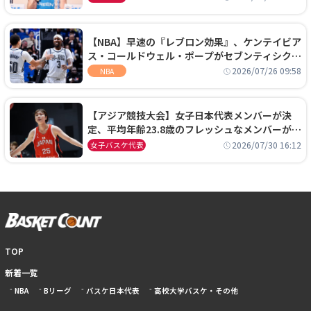
【NBA】早速の『レブロン効果』、ケンテイビア
ス・コールドウェル・ポープがセブンティシクサ
ーズに1年契約で加入
2026/07/26 09:58
NBA
【アジア競技大会】女子日本代表メンバーが決
定、平均年齢23.8歳のフレッシュなメンバーが日
本開催の大舞台で頂点を狙う
2026/07/30 16:12
女子バスケ代表
TOP
新着一覧
NBA
Bリーグ
バスケ日本代表
高校大学バスケ・その他