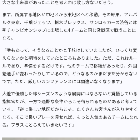
大きな出来事があったことを考えれば致し方ないだろう。
まず、所属する地区が中地区から東地区へと移動。その結果、アルバ
ルク東京、千葉ジェッツ、栃木ブレックス、サンロッカーズ渋谷と昨
季チャンピオンシップに出場した4チームと同じ激戦区で戦うことに
なる。
「噂もあって、そうなることかと予想はしていましたが、ひっくり変
えらないかと期待をしていたところもありました。ただ、これはルー
ルであり、準備をするだけです。他のチームで移籍があったり、外国
籍選手が変わったりしているので、どうなるのかまだまだ分からない
です。ただ、厳しいカンファレンスには間違いなくなります」
大差で優勝した昨シーズンのような展開にはならないと覚悟している
指揮官だが、一方で過酷な条件からこそ得られるものがあると考えて
いる。「逆に厳しい地区だからこそ、たくさんお客さんが入りやすく
なる。そこで良いプレーを見せれば、もっと人気のあるチームになれ
る。プラスにとらえていきたいです」