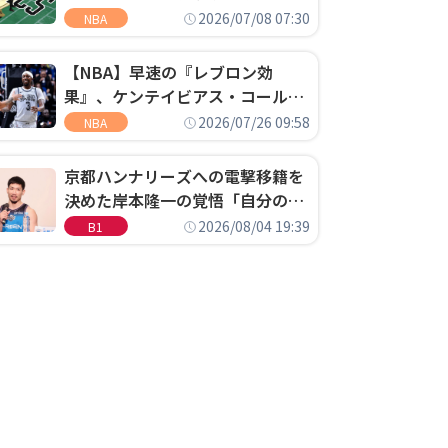
明「キャップの70％が2人の選手
2026/07/08 07:30
NBA
に集中するチームでは勝てない」
【NBA】早速の『レブロン効
果』、ケンテイビアス・コールド
ウェル・ポープがセブンティシク
2026/07/26 09:58
NBA
サーズに1年契約で加入
京都ハンナリーズへの電撃移籍を
決めた岸本隆一の覚悟「自分のエ
ゴというちっぽけなことのため
2026/08/04 19:39
B1
に、京都に来たわけではない」