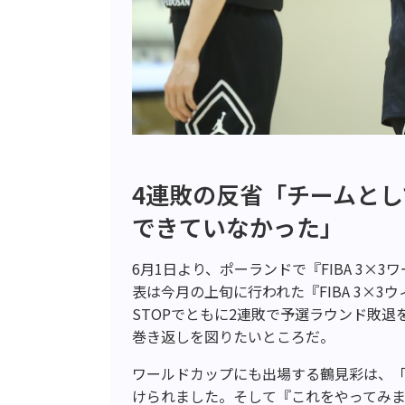
4連敗の反省「チームと
できていなかった」
6月1日より、ポーランドで『FIBA 3×3
表は今月の上旬に行われた『FIBA 3×3ウ
STOPでともに2連敗で予選ラウンド敗
巻き返しを図りたいところだ。
ワールドカップにも出場する鶴見彩は、
けられました。そして『これをやってみ