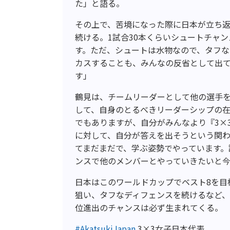
た」と語る。
その上で、苦境になった際に日本が立ち返
続ける。1試合30本くらいシュートチャ
す。ただ、シュートは水物なので、タフな
カスすることも、みんなの反省として出
す」
鶴見は、チームリーダーとして他の選手を
して、自身のとるべきリーダーシップの在
でもありますが、自分がみんなより『3×
に対して、自分が答えを出そうという関わ
てまだまだで、学ぶ姿勢でやっています。
ンスで他のメンバーとやっていきたいと
日本はこのワールドカップでベスト8を目
狙い、タフなディフェンスを続けるなど、
位進出のチャンスは必ず生まれてくる。
#AkatsukiJapan
3×3女子日本代表