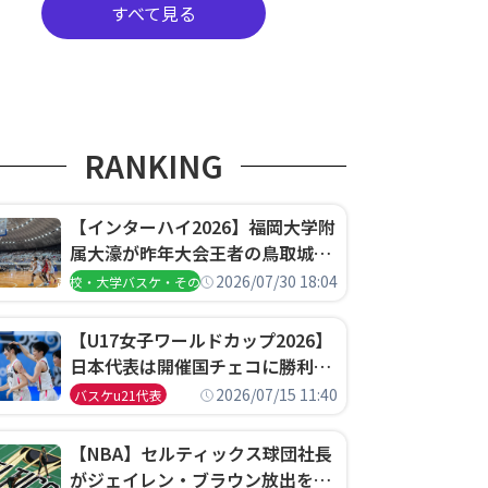
すべて見る
RANKING
【インターハイ2026】福岡大学附
属大濠が昨年大会王者の鳥取城北
を撃破、大阪薫英女学院は岐阜女
2026/07/30 18:04
高校・大学バスケ・その他
子に完勝、大会3日目試合結果
【U17女子ワールドカップ2026】
日本代表は開催国チェコに勝利し
て予選グループ3連勝で首位通
2026/07/15 11:40
バスケu21代表
過！準々決勝の相手はエジプトに
決定
【NBA】セルティックス球団社長
がジェイレン・ブラウン放出を説