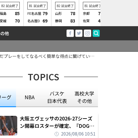
B2
試合終了
B1
試合終了
B2
試合終了
B1
試合終了
B1
試合終了
85
79
78
70
68
福島
FE名古屋
山形
京都
仙台
70
69
83
48
72
愛媛
名古屋D
静岡
佐賀
横浜BC
その他
んだプレーをしてなるべく簡単な得点に繋げてい
TOPICS
バスケ
高校大学
リーグ
NBA
日本代表
その他
大阪エヴェッサの2026-27シーズ
ン開幕ロスターが確定、『DOG
FIGHT』のチームカルチャーを推
2026/08/06 10:51