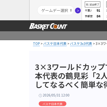
B1
試合終了
91
千葉J
＞
84
宇都宮
TOP
>
バスケ日本代表
>
バスケ3x3代表
>
3×3
く」
3×3ワールドカッ
本代表の鶴見彩「2
してなるべく簡単な
2026/05/31 12:00
バスケ日本代表