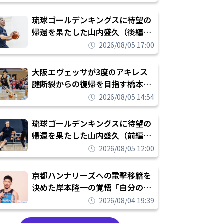
し進めて結果を求めるシーズンへ
琉球ゴールデンキングスに待望の
帰還を果たした山内盛久（後編）
「1人のウチナーンチュとしてみ
2026/08/05 17:00
んなが誇りに思えるチームにして
いく」
大阪エヴェッサが3度のアキレス
腱断裂からの復帰を目指す橋本拓
哉と契約を締結「もう一度コート
2026/08/05 14:54
に立ちたい」
琉球ゴールデンキングスに待望の
帰還を果たした山内盛久（前編）
「キングスが積み上げてきたもの
2026/08/05 12:00
を次の世代に繋いでいくのがやり
甲斐」
京都ハンナリーズへの電撃移籍を
決めた岸本隆一の覚悟「自分のエ
ゴというちっぽけなことのため
2026/08/04 19:39
に、京都に来たわけではない」