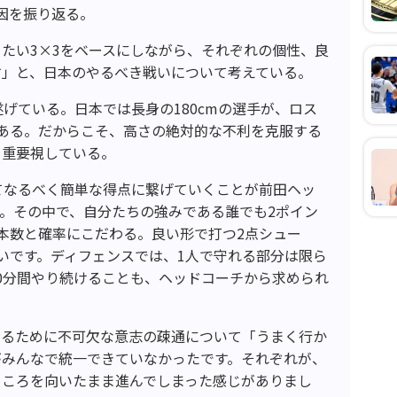
因を振り返る。
たい3×3をベースにしながら、それぞれの個性、良
す」と、日本のやるべき戦いについて考えている。
げている。日本では長身の180cmの選手が、ロス
ある。だからこそ、高さの絶対的な不利を克服する
を重要視している。
てなるべく簡単な得点に繋げていくことが前田ヘッ
。その中で、自分たちの強みである誰でも2ポイン
本数と確率にこだわる。良い形で打つ2点シュー
いです。ディフェンスでは、1人で守れる部分は限ら
0分間やり続けることも、ヘッドコーチから求められ
するために不可欠な意志の疎通について「うまく行か
がみんなで統一できていなかったです。それぞれが、
ところを向いたまま進んでしまった感じがありまし