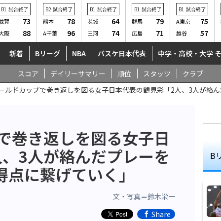
B1
試合終了
B2
試合終了
B1
試合終了
B1
試合終了
B1
試合終了
73
78
64
79
75
滋賀
熊本
茨城
群馬
A東京
88
96
74
71
57
大阪
A千葉
三河
広島
越谷
新着
Bリーグ
NBA
バスケ日本代表
中学・高校・大学 
スコア
デイリーサマリー
順位
スタッツ
クラブ
ワールドカップで巻き返しを図る女子日本代表の鶴見彩「2人、3人が絡
プで巻き返しを図る女子日
人、3人が絡んだプレーを
B
得点に繋げていく」
文・写真＝鈴木栄一
Share