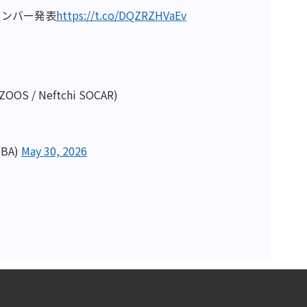
場メンバー発表
https://t.co/DQZRZHVaEv
/ Neftchi SOCAR)
BA)
May 30, 2026