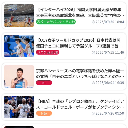
【インターハイ2026】福岡大学附属大濠が昨年
大会王者の鳥取城北を撃破、大阪薫英女学院は岐
阜女子に完勝、大会3日目試合結果
2026/07/30 18:04
高校・大学バスケ・その他
【U17女子ワールドカップ2026】日本代表は開
催国チェコに勝利して予選グループ3連勝で首位
通過！準々決勝の相手はエジプトに決定
2026/07/15 11:40
バスケu21代表
京都ハンナリーズへの電撃移籍を決めた岸本隆一
の覚悟「自分のエゴというちっぽけなことのため
に、京都に来たわけではない」
2026/08/04 19:39
B1
【NBA】早速の『レブロン効果』、ケンテイビア
ス・コールドウェル・ポープがセブンティシクサ
ーズに1年契約で加入
2026/07/26 09:58
NBA