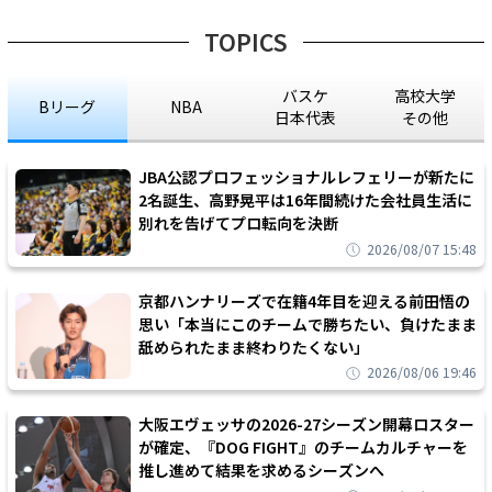
TOPICS
バスケ
高校大学
Bリーグ
NBA
日本代表
その他
JBA公認プロフェッショナルレフェリーが新たに
2名誕生、高野晃平は16年間続けた会社員生活に
別れを告げてプロ転向を決断
2026/08/07 15:48
京都ハンナリーズで在籍4年目を迎える前田悟の
思い「本当にこのチームで勝ちたい、負けたまま
舐められたまま終わりたくない」
2026/08/06 19:46
大阪エヴェッサの2026-27シーズン開幕ロスター
が確定、『DOG FIGHT』のチームカルチャーを
推し進めて結果を求めるシーズンへ