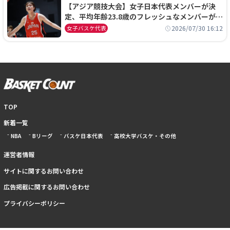
【アジア競技大会】女子日本代表メンバーが決
定、平均年齢23.8歳のフレッシュなメンバーが日
本開催の大舞台で頂点を狙う
2026/07/30 16:12
女子バスケ代表
TOP
新着一覧
NBA
Bリーグ
バスケ日本代表
高校大学バスケ・その他
運営者情報
サイトに関するお問い合わせ
広告掲載に関するお問い合わせ
プライバシーポリシー