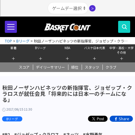
＞
TOP
>
Bリーグ
>
秋田ノーザンハピネッツの新指揮官、ジョゼップ・クラロ
スが就任会見「将来的には日本一のチームになる」
新着
Bリーグ
NBA
バスケ日本代表
中学・高校・大学
その他
＋
＋
＋
＋
＋
スコア
デイリーサマリー
順位
スタッツ
クラブ
秋田ノーザンハピネッツの新指揮官、ジョゼップ・ク
ラロスが就任会見「将来的には日本一のチームにな
る」
2017/06/15 11:30
Share
Bリーグ
#B2
#ジョゼップ・クラロス
#ネッツ
#水野勇気