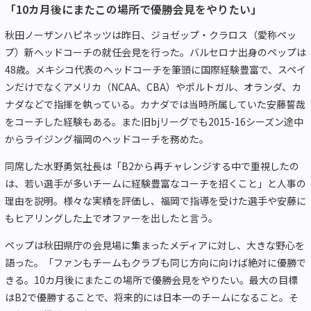
「10カ月後にまたこの場所で優勝会見をやりたい」
秋田ノーザンハピネッツは昨日、ジョゼップ・クラロス（愛称ペッ
プ）新ヘッドコーチの就任会見を行った。バルセロナ出身のペップは
48歳。メキシコ代表のヘッドコーチを筆頭に国際経験豊富で、スペイ
ンだけでなくアメリカ（NCAA、CBA）やポルトガル、オランダ、カ
ナダなどで指揮を執っている。カナダでは当時所属していた安藤誓哉
をコーチした経験もある。また旧bjリーグでも2015-16シーズン途中
からライジング福岡のヘッドコーチを務めた。
同席した水野勇気社長は「B2から再チャレンジする中で重視したの
は、若い選手が多いチームに経験豊富なコーチを招くこと」と人事の
理由を説明。様々な実績を評価し、福岡で指導を受けた選手や安藤に
もヒアリングした上でオファーを出したと言う。
ペップは秋田県庁の会見場に集まったメディアに対し、大きな野心を
語った。「ファンもチームもクラブも同じ方向に向けば絶対に優勝で
きる。10カ月後にまたこの場所で優勝会見をやりたい。最大の目標
はB2で優勝することで、将来的には日本一のチームになること。そ