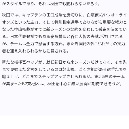
がスタイルであり、それは秋田でも変わらないだろう。
秋田では、キャプテンの田口成浩を皮切りに、白濱僚祐やレオ・ライ
オンズといった主力、そして特別指定選手でありながら重要な戦力と
なった中山拓哉がすでに新シーズンの契約を交わして残留を決めてい
る。日本代表候補でもある安藤誓哉と谷口大智の去就が注目される
が、チームは全力で慰留する方針。また外国籍2枠にどれだけの実力
者を迎え入れられるかも注目される。
新たな指揮官ペップが、就任初日から来シーズンだけでなく、その先
まで見据えた発言をしているのは好印象。若く才能がある選手たちを
鍛え上げ、どこまでステップアップさせられるか。東北6県のチーム
が集まったB2東地区は、秋田を中心に熱い展開が期待できそうだ。