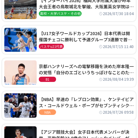
【インターハイ2026】福岡大学附属大濠が昨年
大会王者の鳥取城北を撃破、大阪薫英女学院は岐
阜女子に完勝、大会3日目試合結果
2026/07/30 18:04
高校・大学バスケ・その他
【U17女子ワールドカップ2026】日本代表は開
催国チェコに勝利して予選グループ3連勝で首位
通過！準々決勝の相手はエジプトに決定
2026/07/15 11:40
バスケu21代表
京都ハンナリーズへの電撃移籍を決めた岸本隆一
の覚悟「自分のエゴというちっぽけなことのため
に、京都に来たわけではない」
2026/08/04 19:39
B1
【NBA】早速の『レブロン効果』、ケンテイビア
ス・コールドウェル・ポープがセブンティシクサ
ーズに1年契約で加入
2026/07/26 09:58
NBA
【アジア競技大会】女子日本代表メンバーが決