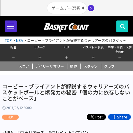
＞
TOP
>
NBA
>
コービー・ブライアントが解説するウォリアーズのバスケット
ボールと爆発力の秘密「個の力に依存しないことがベース」
新着
Bリーグ
NBA
バスケ日本代表
中学・高校・大学
その他
＋
＋
＋
＋
＋
スコア
デイリーサマリー
順位
スタッツ
クラブ
コービー・ブライアントが解説するウォリアーズのバ
スケットボールと爆発力の秘密「個の力に依存しない
ことがベース」
2017/06/12 20:00
Share
NBA
#NBA
#ウォリアーズ
#クレイ・トンプソン