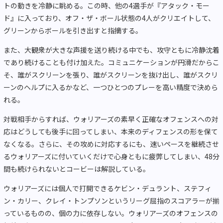
トの動きを冷静に眺める。この時、他の4選手が『アタック・モー
ド』に入っており、オフ・ザ・ボール状態の4人がクリエイトして、
グリーンからボールを引き出すと指摘する。
また、大観衆が大きな声援を送り続ける中でも、攻守ともに冷静沈着
であり続けることも付け加えた。コミュニケーションが円滑だからこ
そ、誰がスクリーンを張り、誰がスクリーンを抜け出し、誰がスクリ
ーンのヘルプに入るかなど、一つひとつのプレーを高い精度で決めら
れる。
対戦相手からすれば、ウォリアーズの素早く正確なオフェンスへの対
応はどうしても後手に回ってしまい、本来のディフェンスの形を保て
なくなる。さらに、その攻めに対応するにも、速いペースを継続させ
るウォリアーズに付いていくだけで心身ともに疲弊してしまい、48分
間も続けられないとコービーは解説している。
ウォリアーズには個人で打開できるケビン・デュラント、ステフィ
ン・カリー、クレイ・トンプソンというリーグ屈指のスコアラーが揃
っているものの、個の力に依存しない。ウォリアーズのオフェンスの