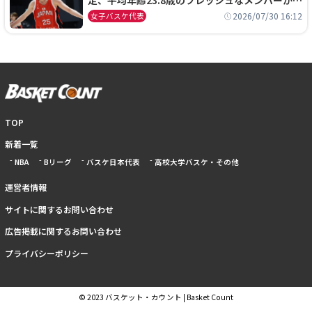
定、平均年齢23.8歳のフレッシュなメンバーが日
本開催の大舞台で頂点を狙う
2026/07/30 16:12
女子バスケ代表
TOP
新着一覧
NBA
Bリーグ
バスケ日本代表
高校大学バスケ・その他
運営者情報
サイトに関するお問い合わせ
広告掲載に関するお問い合わせ
プライバシーポリシー
© 2023 バスケット・カウント | Basket Count