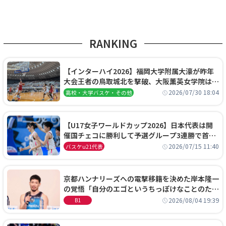
RANKING
【インターハイ2026】福岡大学附属大濠が昨年
大会王者の鳥取城北を撃破、大阪薫英女学院は岐
阜女子に完勝、大会3日目試合結果
2026/07/30 18:04
高校・大学バスケ・その他
【U17女子ワールドカップ2026】日本代表は開
催国チェコに勝利して予選グループ3連勝で首位
通過！準々決勝の相手はエジプトに決定
2026/07/15 11:40
バスケu21代表
京都ハンナリーズへの電撃移籍を決めた岸本隆一
の覚悟「自分のエゴというちっぽけなことのため
に、京都に来たわけではない」
2026/08/04 19:39
B1