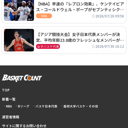
【NBA】早速の『レブロン効果』、ケンテイビア
ス・コールドウェル・ポープがセブンティシクサ
ーズに1年契約で加入
2026/07/26 09:58
NBA
【アジア競技大会】女子日本代表メンバーが決
定、平均年齢23.8歳のフレッシュなメンバーが日
本開催の大舞台で頂点を狙う
2026/07/30 16:12
女子バスケ代表
TOP
新着一覧
NBA
Bリーグ
バスケ日本代表
高校大学バスケ・その他
運営者情報
サイトに関するお問い合わせ