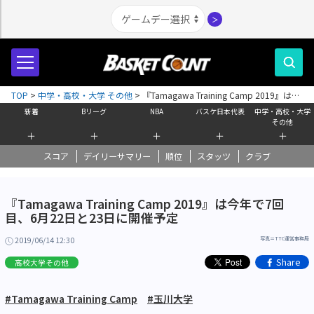
＞
TOP
>
中学・高校・大学 その他
>
『Tamagawa Training Camp 2019』は今
年で7回目、6月22日と23日に開催予定
新着
Bリーグ
NBA
バスケ日本代表
中学・高校・大学
その他
＋
＋
＋
＋
＋
スコア
デイリーサマリー
順位
スタッツ
クラブ
『Tamagawa Training Camp 2019』は今年で7回
目、6月22日と23日に開催予定
2019/06/14 12:30
写真＝TTC運営事務局
Share
高校大学その他
#Tamagawa Training Camp
#玉川大学