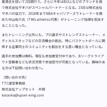
嵐清氏を招いて2日間行う。さらに今年はBULLなどのブランドを扱
う株式会社ザオバがスペシャルパートナーとなる。23日は株式会社
ザオバの協力で、2018年までNBAキャバリアーズでトレーナーを務
めた中山佑介氏（TMG athletics代表）がトレーニング指導を担当す
ることになった。
またトレーニング以外にも、プロ選手やストレングストレーナー、メ
ディカルスタッフなどの交流機会の創出、特にバスケットボールに関
係する企業同士のコミュニティを創出をする良い機会となっている。
選手の参加費は無料。現在も参加者受付中であり、Bリーグトライア
ウト受験者なども状況次第で参加受付が可能となっている。興味のあ
る方は下記問い合わせ先へ。
〔問い合わせ先〕
TTC運営事務局
株式会社アップセット 片岡
kataoka@upset-emg.com