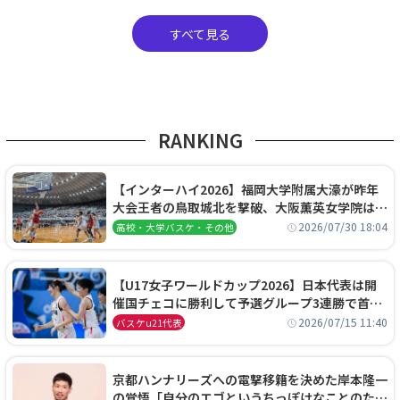
すべて見る
RANKING
【インターハイ2026】福岡大学附属大濠が昨年
大会王者の鳥取城北を撃破、大阪薫英女学院は岐
阜女子に完勝、大会3日目試合結果
2026/07/30 18:04
高校・大学バスケ・その他
【U17女子ワールドカップ2026】日本代表は開
催国チェコに勝利して予選グループ3連勝で首位
通過！準々決勝の相手はエジプトに決定
2026/07/15 11:40
バスケu21代表
京都ハンナリーズへの電撃移籍を決めた岸本隆一
の覚悟「自分のエゴというちっぽけなことのため