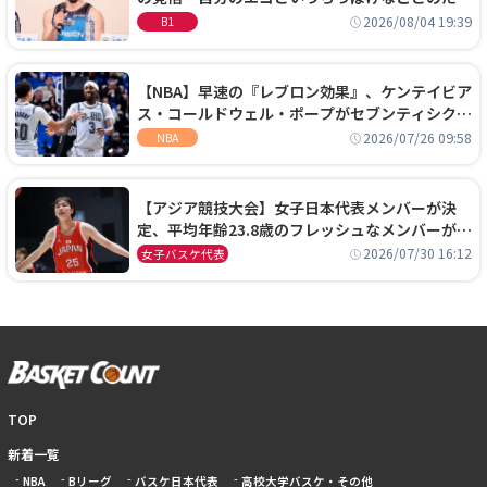
に、京都に来たわけではない」
2026/08/04 19:39
B1
【NBA】早速の『レブロン効果』、ケンテイビア
ス・コールドウェル・ポープがセブンティシクサ
ーズに1年契約で加入
2026/07/26 09:58
NBA
【アジア競技大会】女子日本代表メンバーが決
定、平均年齢23.8歳のフレッシュなメンバーが日
本開催の大舞台で頂点を狙う
2026/07/30 16:12
女子バスケ代表
TOP
新着一覧
NBA
Bリーグ
バスケ日本代表
高校大学バスケ・その他