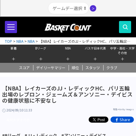
＞
TOP
>
NBA
>
NBA
>
【NBA】レイカーズのJJ・レディックHC、パリ五輪出場
のレブロン・ジェームズ＆アンソニー・デイビスの健康状態に不安なし
新着
Bリーグ
NBA
バスケ日本代表
中学・高校・大学
その他
＋
＋
＋
＋
＋
スコア
デイリーサマリー
順位
スタッツ
クラブ
【NBA】レイカーズのJJ・レディックHC、パリ五輪
出場のレブロン・ジェームズ＆アンソニー・デイビス
の健康状態に不安なし
2024/09/10 11:33
写真＝Getty Images
Share
高校大学その他
#Bリーグ
#JJ・レディック
#アンソニー・デイビス