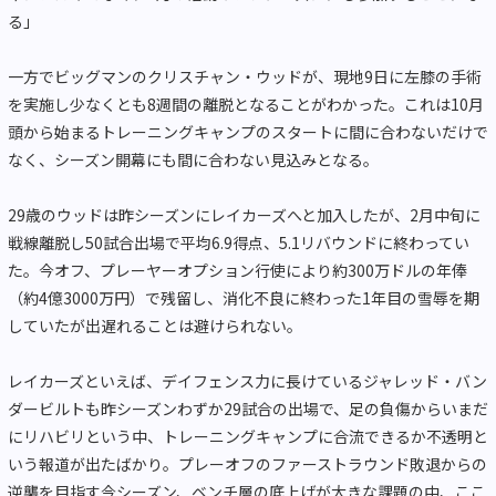
る」
一方でビッグマンのクリスチャン・ウッドが、現地9日に左膝の手術
を実施し少なくとも8週間の離脱となることがわかった。これは10月
頭から始まるトレーニングキャンプのスタートに間に合わないだけで
なく、シーズン開幕にも間に合わない見込みとなる。
29歳のウッドは昨シーズンにレイカーズへと加入したが、2月中旬に
戦線離脱し50試合出場で平均6.9得点、5.1リバウンドに終わってい
た。今オフ、プレーヤーオプション行使により約300万ドルの年俸
（約4億3000万円）で残留し、消化不良に終わった1年目の雪辱を期
していたが出遅れることは避けられない。
レイカーズといえば、デイフェンス力に長けているジャレッド・バン
ダービルトも昨シーズンわずか29試合の出場で、足の負傷からいまだ
にリハビリという中、トレーニングキャンプに合流できるか不透明と
いう報道が出たばかり。プレーオフのファーストラウンド敗退からの
逆襲を目指す今シーズン、ベンチ層の底上げが大きな課題の中、ここ