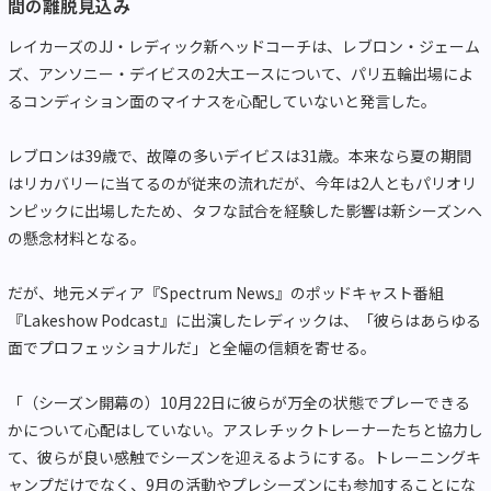
間の離脱見込み
レイカーズのJJ・レディック新ヘッドコーチは、レブロン・ジェーム
ズ、アンソニー・デイビスの2大エースについて、パリ五輪出場によ
るコンディション面のマイナスを心配していないと発言した。
レブロンは39歳で、故障の多いデイビスは31歳。本来なら夏の期間
はリカバリーに当てるのが従来の流れだが、今年は2人ともパリオリ
ンピックに出場したため、タフな試合を経験した影響は新シーズンへ
の懸念材料となる。
だが、地元メディア『Spectrum News』のポッドキャスト番組
『Lakeshow Podcast』に出演したレディックは、「彼らはあらゆる
面でプロフェッショナルだ」と全幅の信頼を寄せる。
「（シーズン開幕の）10月22日に彼らが万全の状態でプレーできる
かについて心配はしていない。アスレチックトレーナーたちと協力し
て、彼らが良い感触でシーズンを迎えるようにする。トレーニングキ
ャンプだけでなく、9月の活動やプレシーズンにも参加することにな