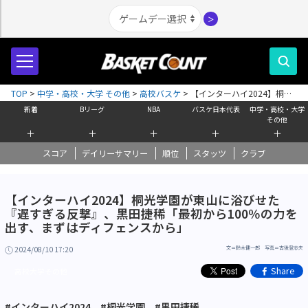
＞
TOP
>
中学・高校・大学 その他
>
高校バスケ
>
【インターハイ2024】桐光
学園が東山に浴びせた『遅すぎる反撃』、黒田捷稀「最初から100％の力を
新着
Bリーグ
NBA
バスケ日本代表
中学・高校・大学
出す、まずはディフェンスから」
その他
＋
＋
＋
＋
＋
スコア
デイリーサマリー
順位
スタッツ
クラブ
【インターハイ2024】桐光学園が東山に浴びせた
『遅すぎる反撃』、黒田捷稀「最初から100％の力を
出す、まずはディフェンスから」
2024/08/10 17:20
文＝鈴木健一郎 写真＝古後登志夫
Share
高校大学その他
#インターハイ2024
#桐光学園
#黒田捷稀