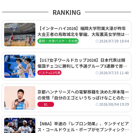
RANKING
【インターハイ2026】福岡大学附属大濠が昨年
大会王者の鳥取城北を撃破、大阪薫英女学院は岐
阜女子に完勝、大会3日目試合結果
2026/07/30 18:04
高校・大学バスケ・その他
【U17女子ワールドカップ2026】日本代表は開
催国チェコに勝利して予選グループ3連勝で首位
通過！準々決勝の相手はエジプトに決定
2026/07/15 11:40
バスケu21代表
京都ハンナリーズへの電撃移籍を決めた岸本隆一
の覚悟「自分のエゴというちっぽけなことのため
に、京都に来たわけではない」
2026/08/04 19:39
B1
【NBA】早速の『レブロン効果』、ケンテイビア
ス・コールドウェル・ポープがセブンティシクサ