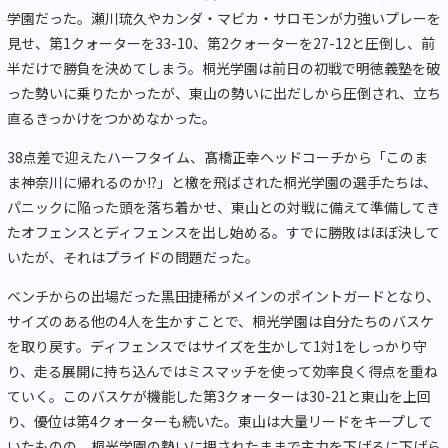
学園だった。瀬川琉久やカンダ・マビカ・サロモンが力強いプレーを
見せ、第1クォーターを33-10、第2クォーターを27-12と圧倒し、前
半だけで勝負を決めてしまう。桐光学園は前日の初戦で明徳義塾を破
った勢いに乗りたかったが、東山の勢いに出だしから圧倒され、立ち
直るきっかけをつかめなかった。
38点差で迎えたハーフタイム、髙橋正幸ヘッドコーチから「このま
ま神奈川に帰れるのか!?」と檄を飛ばされた桐光学園の選手たちは、
パニックに陥った頭を落ち着かせ、東山との対戦に備えて準備してき
たオフェンスとディフェンスを出し始める。すでに勝敗はほぼ決して
いたが、それはプライドの問題だった。
ベンチからの出場だった黒田捷稀がメインのポイントガードとなり、
サイズのある他の4人を生かすことで、桐光学園は自分たちのバスケ
を取り戻す。ディフェンスではサイズを生かして1対1をしっかり守
り、走る展開に持ち込んではミスマッチを使って効率良く得点を重ね
ていく。このバスケが機能した第3クォーターは30-21と東山を上回
り、優位は第4クォーターも続いた。東山は大量リードをキープして
いたものの、桐光学園の勢いに押されたままで主力を下げるに下げら