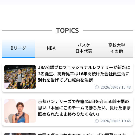
TOPICS
バスケ
高校大学
Bリーグ
NBA
日本代表
その他
JBA公認プロフェッショナルレフェリーが新たに
2名誕生、高野晃平は16年間続けた会社員生活に
別れを告げてプロ転向を決断
2026/08/07 15:48
京都ハンナリーズで在籍4年目を迎える前田悟の
思い「本当にこのチームで勝ちたい、負けたまま
舐められたまま終わりたくない」
2026/08/06 19:46