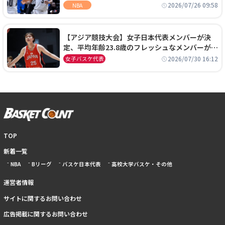
ーズに1年契約で加入
2026/07/26 09:58
NBA
【アジア競技大会】女子日本代表メンバーが決
定、平均年齢23.8歳のフレッシュなメンバーが日
本開催の大舞台で頂点を狙う
2026/07/30 16:12
女子バスケ代表
TOP
新着一覧
NBA
Bリーグ
バスケ日本代表
高校大学バスケ・その他
運営者情報
サイトに関するお問い合わせ
広告掲載に関するお問い合わせ