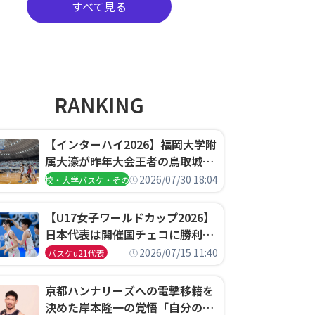
すべて見る
RANKING
【インターハイ2026】福岡大学附
属大濠が昨年大会王者の鳥取城北
を撃破、大阪薫英女学院は岐阜女
2026/07/30 18:04
高校・大学バスケ・その他
子に完勝、大会3日目試合結果
【U17女子ワールドカップ2026】
日本代表は開催国チェコに勝利し
て予選グループ3連勝で首位通
2026/07/15 11:40
バスケu21代表
過！準々決勝の相手はエジプトに
決定
京都ハンナリーズへの電撃移籍を
決めた岸本隆一の覚悟「自分のエ