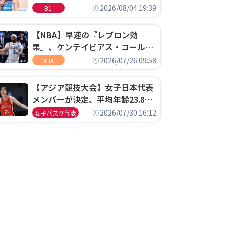
ゴというちっぽけなことのため
2026/08/04 19:39
B1
に、京都に来たわけではない」
【NBA】早速の『レブロン効
果』、ケンテイビアス・コールド
ウェル・ポープがセブンティシク
2026/07/26 09:58
NBA
サーズに1年契約で加入
【アジア競技大会】女子日本代表
メンバーが決定、平均年齢23.8歳
のフレッシュなメンバーが日本開
2026/07/30 16:12
女子バスケ代表
催の大舞台で頂点を狙う