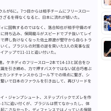
ウルが6に。7つ目からは相手チームにフリースロー
さざるを得なくなると、日本に流れが傾いた。
ディに固執するのではなく、落合知也が相手守備のギ
トに持ち込み、保岡龍斗がスピードでブチ抜いてレイ
ルで押し負けなくなった佐土原遼が堅守から自らトラ
いく。ブラジルの対策の逆を突いた3人の見事な反
アップで11-11と追い付いた。
。ケネディのフリースロー2本で14-13と試合をひ
意識を引き締め、力で押すバスケではない試合巧者ぶ
セカンドチャンスからゴール下での得点に繋ぎ、シ
を繋いで日本のファウルを引き出して、再びリードを
ェイ・ジャンプシュート、ステップバックでズレを作
-17に追い付くが、ブラジルは慌てなかったし、体
も起こさなかった。ディフェンスではノッている保岡