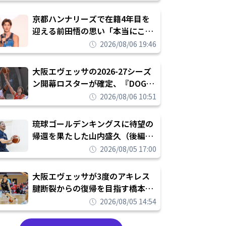
れを告げてプロ転向を決断
京都ハンナリーズで在籍4年目を
迎える前田悟の思い「本当にこの
チームで勝ちたい、負けたまま舐
2026/08/06 19:46
められたまま終わりたくない」
大阪エヴェッサの2026-27シーズ
ン開幕ロスターが確定、『DOG
FIGHT』のチームカルチャーを推
2026/08/06 10:51
し進めて結果を求めるシーズンへ
琉球ゴールデンキングスに待望の
帰還を果たした山内盛久（後編）
「1人のウチナーンチュとしてみ
2026/08/05 17:00
んなが誇りに思えるチームにして
いく」
大阪エヴェッサが3度のアキレス
腱断裂からの復帰を目指す橋本拓
哉と契約を締結「もう一度コート
2026/08/05 14:54
に立ちたい」