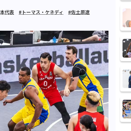
日本代表
#トーマス・ケネディ
#佐土原遼