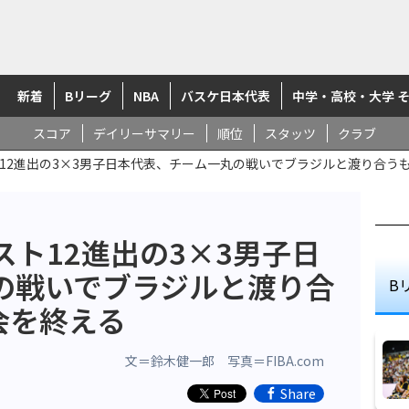
新着
Bリーグ
NBA
バスケ日本代表
中学・高校・大学 
スコア
デイリーサマリー
順位
スタッツ
クラブ
12進出の3×3男子日本代表、チーム一丸の戦いでブラジルと渡り合うも1
ト12進出の3×3男子日
の戦いでブラジルと渡り合
B
大会を終える
文＝鈴木健一郎 写真＝FIBA.com
Share