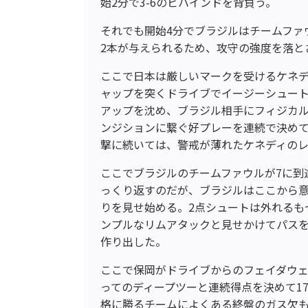
始2分で3-6のビハインドを背負う。
それでも開始4分でブラジルはチームファ
2本が与えられるため、攻守の強度を落と
ここで日本は厳しいマークを受けるケネ
ャップを突くドライブでイージーシュー
アップを沈め、ブラジル相手にフィジカ
ンジションに繋ぐ好プレーを連続で決めて
撃に続いては、警戒が薄れたケネディのレイ
ここでブラジルのチームファウルが7に到達
っくり返すのだが、ブラジルはここから
りを見せ始める。2点シュートは外れるも
ンプルなリムアタックと見せかけてパス
作り出した。
ここで保岡がドライブからのフェイダウ
ってのディープツーと連続得点を決めて17
格に勝るチームによくある終盤のガス欠