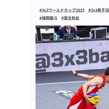
#3x3ワールドカップ2023
#3x3男子
#保岡龍斗
#落合知也