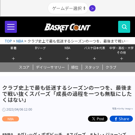
＞
TOP
>
NBA
>
クラブ史上で最も低迷するシーズンの一つを、最後まで戦い抜
くスパーズ「成長の過程を一つも無駄にしたくはない」
新着
Bリーグ
NBA
バスケ日本代表
中学・高校・大学
その他
＋
＋
＋
＋
＋
スコア
デイリーサマリー
順位
スタッツ
クラブ
クラブ史上で最も低迷するシーズンの一つを、最後ま
で戦い抜くスパーズ「成長の過程を一つも無駄にした
くはない」
2023/04/06 12:00
写真＝Getty Images
Share
NBA
#NBA
#グレッグ・ポポビッチ
#スパーズ
#トレ・ジョーンズ