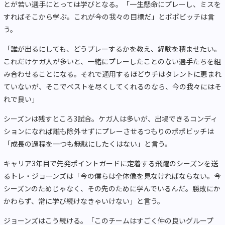
とが若い選手にとっては学びとなる。「一生懸命にプレーし、ミスを
すればそこから学ぶ。これが今の我々の目標だ」とポポビッチは言
う。
「誰が出るにしても、どうプレーするかを教え、経験を積ませたい。
これだけケガ人が多いと、一緒にプレーしたことのない選手たちを組
み合わせることになる。それで通用するほどウチはタレントに恵まれ
ていないが、そこでベストを尽くしてくれるのなら、今の我々にはそ
れで良い」
シーズンは残すところ3試合。ケガ人は多いが、出場できるコンディ
ションになれば誰も除外せずにプレーさせるつもりのポポビッチは
「成長の過程を一つも無駄にしたくはない」と言う。
キャリア3年目で先発ポイントガードに定着する飛躍のシーズンを送
るトレ・ジョーンズは「今の僕らは全体像を見なければならない。今
シーズンのためじゃなく、その先のために学んでいるんだ。勝敗にか
かわらず、常に学び続けなきゃいけない」と言う。
ジョーンズはこう続ける。「このチームはすごく仲の良いグループ