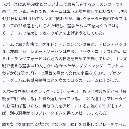
スパーズは20勝59敗とクラブ史上で最も低迷するシーズンの一つを
過ごしている。それでも、チームは戦う姿勢を崩してはいない。現地
4月4日には94-115でサンズに敗れたが、第2クォーター途中でダブル
スコアの31点差を付けられた時も、選手たちは下を向くのではな
く、チームで結束して攻守のギアを上げようとしていた。
チームは満身創痍で、ケルドン・ジョンソンは右足、デビン・バッセ
ルは左膝、ジェレミー・ソーハンは右膝、ザック・コリンズは指、ロ
ミオ・ラングフォードは右足の内転筋を痛めて欠場していた。サンズ
戦で使える選手は10人しかいなかったが、ダグ・マクダーモットは
わずか6分間のプレーで足首を痛めて交代を余儀なくされ、デボン
テ・グラハムも試合終盤に足を痛めてロッカールームに下がった。
スパーズを率いるグレッグ・ポポビッチは、もう何試合も前から「最
後まで戦い続ける」と繰り返し語っている。「どの選手もプレータイ
ムを得れば奮い立ち、自分の力をアピールする。誰かがケガをすれ
ば、別の選手がそのプレータイムを得てアピールするんだ」
勝ち負けを問われる状況ではないが、勝利を目指してプレーをするこ