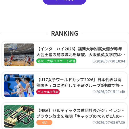
RANKING
【インターハイ2026】福岡大学附属大濠が昨年
大会王者の鳥取城北を撃破、大阪薫英女学院は岐
阜女子に完勝、大会3日目試合結果
2026/07/30 18:04
高校・大学バスケ・その他
【U17女子ワールドカップ2026】日本代表は開
催国チェコに勝利して予選グループ3連勝で首位
通過！準々決勝の相手はエジプトに決定
2026/07/15 11:40
バスケu21代表
【NBA】セルティックス球団社長がジェイレン・
ブラウン放出を説明「キャップの70％が2人の選
手に集中するチームでは勝てない」
2026/07/08 07:30
NBA