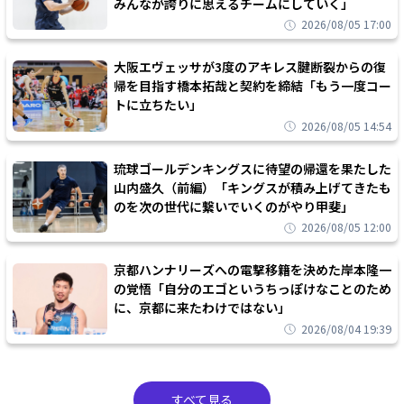
みんなが誇りに思えるチームにしていく」
2026/08/05 17:00
大阪エヴェッサが3度のアキレス腱断裂からの復
帰を目指す橋本拓哉と契約を締結「もう一度コー
トに立ちたい」
2026/08/05 14:54
琉球ゴールデンキングスに待望の帰還を果たした
山内盛久（前編）「キングスが積み上げてきたも
のを次の世代に繋いでいくのがやり甲斐」
2026/08/05 12:00
京都ハンナリーズへの電撃移籍を決めた岸本隆一
の覚悟「自分のエゴというちっぽけなことのため
に、京都に来たわけではない」
2026/08/04 19:39
すべて見る