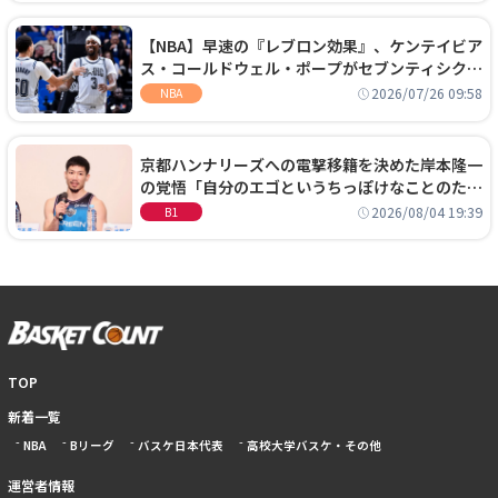
【NBA】早速の『レブロン効果』、ケンテイビア
ス・コールドウェル・ポープがセブンティシクサ
ーズに1年契約で加入
2026/07/26 09:58
NBA
京都ハンナリーズへの電撃移籍を決めた岸本隆一
の覚悟「自分のエゴというちっぽけなことのため
に、京都に来たわけではない」
2026/08/04 19:39
B1
TOP
新着一覧
NBA
Bリーグ
バスケ日本代表
高校大学バスケ・その他
運営者情報