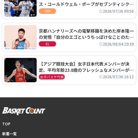
ス・コールドウェル・ポープがセブンティシクサ
ーズに1年契約で加入
2026/07/26 09:58
NBA
京都ハンナリーズへの電撃移籍を決めた岸本隆一
の覚悟「自分のエゴというちっぽけなことのため
に、京都に来たわけではない」
2026/08/04 19:39
B1
【アジア競技大会】女子日本代表メンバーが決
定、平均年齢23.8歳のフレッシュなメンバーが日
本開催の大舞台で頂点を狙う
2026/07/30 16:12
女子バスケ代表
TOP
新着一覧