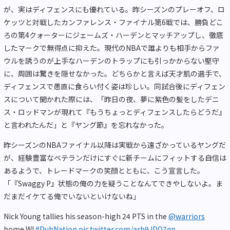
が、実はディフェンスにも優れている。昨シーズンのプレーオフ、ロ
ケッツと対戦したカンファレンス・ファイナル第6戦では、勝負どこ
ろの第4クォーターにジェームズ・ハーデンとマッチアップし、徹底
したマークで無得点に抑えた。現代のNBAで誰よりも相手からファ
ウルを誘うのが上手なハーデンのトラップにも引っかからない堅守
に、周囲は驚きを隠せなかった。どちらかと言えば天才肌の選手で、
ディフェンスで愚直に食らい付く姿は珍しい。同試合後にディフェン
スについて聞かれた際には、「昨日の夜、夢に紫色の髪をしたデニ
ス・ロッドマンが現れて『もうちょっとディフェンスしたらどうだ』
と言われたんだ」と『ヤング節』を忘れなかった。
昨シーズンのNBAファイナル以降は実戦から遠ざかっているヤングだ
が、経験豊富なベテランだけにすぐに新チームにフィットする自信は
あるようで、トレードマークの笑顔とともに、こう宣言した。
「『Swaggy P』状態の俺の力を疑うことなんてできやしないよ。ま
だまだイケてる俺でいないといけないね」
Nick Young tallies his season-high 24 PTS in the
@warriors
home W!
#DubNation
pic.twitter.com/arb9JDQ7qp