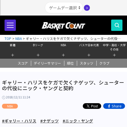
＞
TOP
>
NBA
>
ギャリー・ハリスをケガで欠くナゲッツ、シューターの代役に
ニック・ヤングと契約
新着
Bリーグ
NBA
バスケ日本代表
中学・高校・大学
その他
＋
＋
＋
＋
＋
スコア
デイリーサマリー
順位
スタッツ
クラブ
ギャリー・ハリスをケガで欠くナゲッツ、シューター
の代役にニック・ヤングと契約
2018/12/11 11:24
Share
NBA
#ギャリー・ハリス
#ナゲッツ
#ニック・ヤング