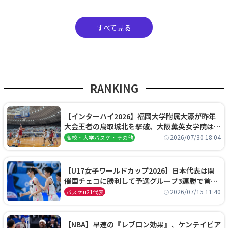
すべて見る
RANKING
【インターハイ2026】福岡大学附属大濠が昨年
大会王者の鳥取城北を撃破、大阪薫英女学院は岐
阜女子に完勝、大会3日目試合結果
2026/07/30 18:04
高校・大学バスケ・その他
【U17女子ワールドカップ2026】日本代表は開
催国チェコに勝利して予選グループ3連勝で首位
通過！準々決勝の相手はエジプトに決定
2026/07/15 11:40
バスケu21代表
【NBA】早速の『レブロン効果』、ケンテイビア