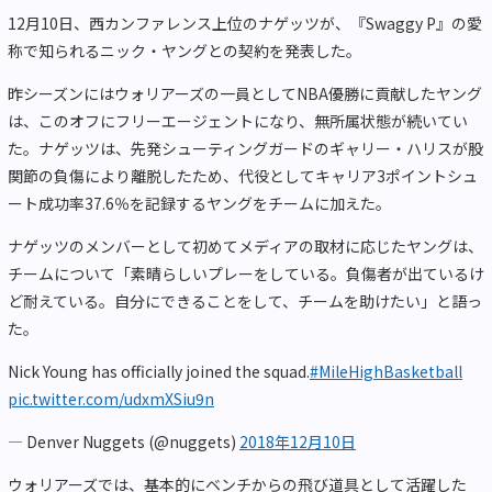
12月10日、西カンファレンス上位のナゲッツが、『Swaggy P』の愛
称で知られるニック・ヤングとの契約を発表した。
昨シーズンにはウォリアーズの一員としてNBA優勝に貢献したヤング
は、このオフにフリーエージェントになり、無所属状態が続いてい
た。ナゲッツは、先発シューティングガードのギャリー・ハリスが股
関節の負傷により離脱したため、代役としてキャリア3ポイントシュ
ート成功率37.6％を記録するヤングをチームに加えた。
ナゲッツのメンバーとして初めてメディアの取材に応じたヤングは、
チームについて「素晴らしいプレーをしている。負傷者が出ているけ
ど耐えている。自分にできることをして、チームを助けたい」と語っ
た。
Nick Young has officially joined the squad.
#MileHighBasketball
pic.twitter.com/udxmXSiu9n
— Denver Nuggets (@nuggets)
2018年12月10日
ウォリアーズでは、基本的にベンチからの飛び道具として活躍した