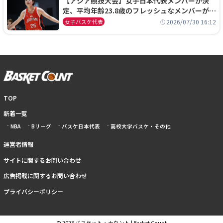
【アジア競技大会】女子日本代表メンバーが決
定、平均年齢23.8歳のフレッシュなメンバーが日
本開催の大舞台で頂点を狙う
2026/07/30 16:12
女子バスケ代表
TOP
新着一覧
NBA
Bリーグ
バスケ日本代表
高校大学バスケ・その他
運営者情報
サイトに関するお問い合わせ
広告掲載に関するお問い合わせ
プライバシーポリシー
© 2023 バスケット・カウント | Basket Count