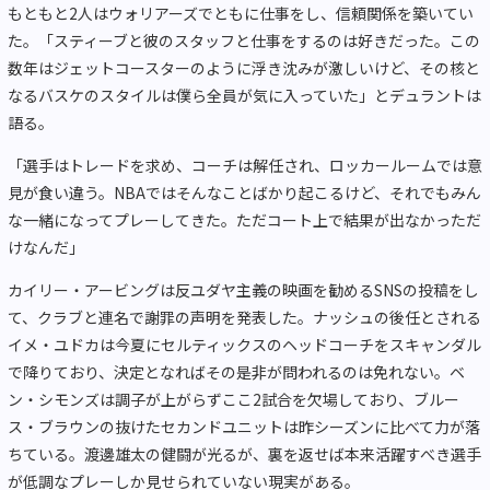
もともと2人はウォリアーズでともに仕事をし、信頼関係を築いてい
た。「スティーブと彼のスタッフと仕事をするのは好きだった。この
数年はジェットコースターのように浮き沈みが激しいけど、その核と
なるバスケのスタイルは僕ら全員が気に入っていた」とデュラントは
語る。
「選手はトレードを求め、コーチは解任され、ロッカールームでは意
見が食い違う。NBAではそんなことばかり起こるけど、それでもみん
な一緒になってプレーしてきた。ただコート上で結果が出なかっただ
けなんだ」
カイリー・アービングは反ユダヤ主義の映画を勧めるSNSの投稿をし
て、クラブと連名で謝罪の声明を発表した。ナッシュの後任とされる
イメ・ユドカは今夏にセルティックスのヘッドコーチをスキャンダル
で降りており、決定となればその是非が問われるのは免れない。ベ
ン・シモンズは調子が上がらずここ2試合を欠場しており、ブルー
ス・ブラウンの抜けたセカンドユニットは昨シーズンに比べて力が落
ちている。渡邊雄太の健闘が光るが、裏を返せば本来活躍すべき選手
が低調なプレーしか見せられていない現実がある。