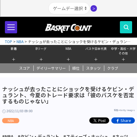
＞
TOP
>
NBA
>
ナッシュが去ったことにショックを受けるケビン・デュラン
ト、今夏のトレード要求は「彼のバスケを否定するものじゃない」
新着
Bリーグ
NBA
バスケ日本代表
中学・高校・大学
その他
＋
＋
＋
＋
＋
スコア
デイリーサマリー
順位
スタッツ
クラブ
ナッシュが去ったことにショックを受けるケビン・デ
ュラント、今夏のトレード要求は「彼のバスケを否定
するものじゃない」
2022/11/03 09:00
写真＝Getty Images
Share
NBA
#NBA
#ケビン・デュラント
#スティーブ・ナッシュ
#ネッツ