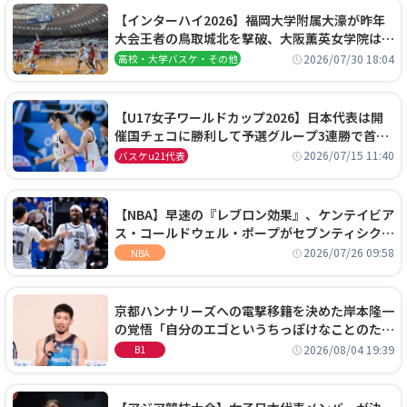
【インターハイ2026】福岡大学附属大濠が昨年
大会王者の鳥取城北を撃破、大阪薫英女学院は岐
阜女子に完勝、大会3日目試合結果
2026/07/30 18:04
高校・大学バスケ・その他
【U17女子ワールドカップ2026】日本代表は開
催国チェコに勝利して予選グループ3連勝で首位
通過！準々決勝の相手はエジプトに決定
2026/07/15 11:40
バスケu21代表
【NBA】早速の『レブロン効果』、ケンテイビア
ス・コールドウェル・ポープがセブンティシクサ
ーズに1年契約で加入
2026/07/26 09:58
NBA
京都ハンナリーズへの電撃移籍を決めた岸本隆一
の覚悟「自分のエゴというちっぽけなことのため
に、京都に来たわけではない」
2026/08/04 19:39
B1