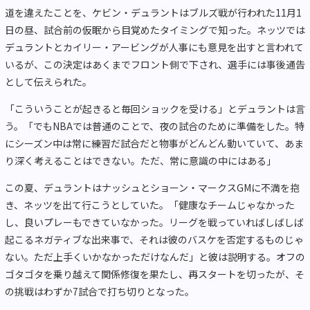
道を違えたことを、ケビン・デュラントはブルズ戦が行われた11月1
日の昼、試合前の仮眠から目覚めたタイミングで知った。ネッツでは
デュラントとカイリー・アービングが人事にも意見を出すと言われて
いるが、この決定はあくまでフロント側で下され、選手には事後通告
として伝えられた。
「こういうことが起きると毎回ショックを受ける」とデュラントは言
う。「でもNBAでは普通のことで、夜の試合のために準備をした。特
にシーズン中は常に練習だ試合だと物事がどんどん動いていて、あま
り深く考えることはできない。ただ、常に意識の中にはある」
この夏、デュラントはナッシュとショーン・マークスGMに不満を抱
き、ネッツを出て行こうとしていた。「健康なチームじゃなかった
し、良いプレーもできていなかった。リーグを戦っていればしばしば
起こるネガティブな出来事で、それは彼のバスケを否定するものじゃ
ない。ただ上手くいかなかっただけなんだ」と彼は説明する。オフの
ゴタゴタを乗り越えて関係修復を果たし、再スタートを切ったが、そ
の挑戦はわずか7試合で打ち切りとなった。