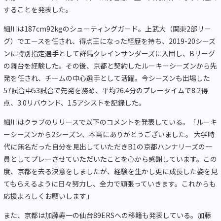
することを発表した。
細川は187cm92kgのシューティングガード。上武大（関東2部リー
グ）でエースを任され、得点王になった経歴を持ち、2019-20シーズ
ンに特別指定選手として群馬クレインサンダーズに入団し、Bリーグ
の舞台を経験した。その後、京都と契約したルーキーシーズンから先
発を任され、チームの中心選手として活躍。今シーズンも出場した
57試合中53試合で先発を務め、平均26.4分のプレータイムで8.2得
点、3.0リバウンド、1.5アシストを記録した。
細川はクラブのリリースで以下のコメントを発表している。「ルーキ
ーシーズンから2シーズン、本当にありがとうございました。 大学時
代に無名だった自分を見出していただきB1の京都ハンナリーズの一
員としてプレーさせていただいたことを心から感謝しています。この
度、京都を去る決意をしましたが、経験を生かし更に成長した姿を見
てもらえるように日々努力し、全力で頑張っていきます。これからも
応援よろしくお願いします」
また、京都は加藤寿一の仙台89ERSへの移籍も発表している。加藤