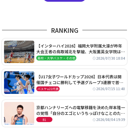
RANKING
【インターハイ2026】福岡大学附属大濠が昨年
大会王者の鳥取城北を撃破、大阪薫英女学院は岐
阜女子に完勝、大会3日目試合結果
2026/07/30 18:04
高校・大学バスケ・その他
【U17女子ワールドカップ2026】日本代表は開
催国チェコに勝利して予選グループ3連勝で首位
通過！準々決勝の相手はエジプトに決定
2026/07/15 11:40
バスケu21代表
京都ハンナリーズへの電撃移籍を決めた岸本隆一
の覚悟「自分のエゴというちっぽけなことのため
に、京都に来たわけではない」
2026/08/04 19:39
B1