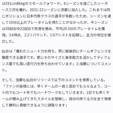
は191cm86kgのスモールフォワード。6シーズンを過ごしたシーホ
ース三河を離れ、2021-22シーズンに京都に加入した。これまでは同
じポジションに日本代表クラスの選手が多数いたため、シーズンを通
して10分以上のプレータイムを得たことがなかったが、今シーズン
は39試合中22試合で先発を務め、平均20.3分のプレータイムを獲
得。3.6得点、2.1リバウンド、1.0アシストを記録し、主力の地位を確
立した。
仙台は「優れたシュート力を持ち、常に献身的にチームオフェンスを
徹底できる選手です。更にそのサイズと身体能力を活かしてディフェ
ンス面でも高い遂行力を持ち合わせています」と加藤についてコメン
ト。
そして、加藤も仙台のリリースで以下のコメントを発表している。
「ファンの皆様には、早くチームの一員と認めてもらえるよう、コー
ト内でもコート外でもハードワークをしていきます。1日でも早くチ
ームが積み上げてきたスタイルを理解し、自分の持てる力を全て発揮
して勝利に貢献できるように頑張ります」