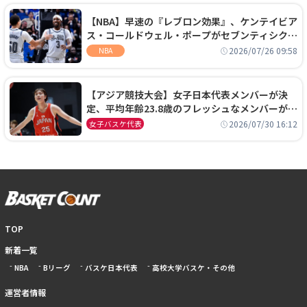
【NBA】早速の『レブロン効果』、ケンテイビア
ス・コールドウェル・ポープがセブンティシクサ
ーズに1年契約で加入
2026/07/26 09:58
NBA
【アジア競技大会】女子日本代表メンバーが決
定、平均年齢23.8歳のフレッシュなメンバーが日
本開催の大舞台で頂点を狙う
2026/07/30 16:12
女子バスケ代表
TOP
新着一覧
NBA
Bリーグ
バスケ日本代表
高校大学バスケ・その他
運営者情報