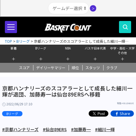
＞
TOP
>
Bリーグ
>
京都ハンナリーズのスコアラーとして成長した細川一輝が
退団、加藤寿一は仙台89ERSへ移籍
新着
Bリーグ
NBA
バスケ日本代表
中学・高校・大学
その他
＋
＋
＋
＋
＋
スコア
デイリーサマリー
順位
スタッツ
クラブ
京都ハンナリーズのスコアラーとして成長した細川一
輝が退団、加藤寿一は仙台89ERSへ移籍
2022/06/29 17:10
写真＝B.LEAGUE
Share
Bリーグ
#京都ハンナリーズ
#仙台89ERS
#加藤寿一
#細川一輝