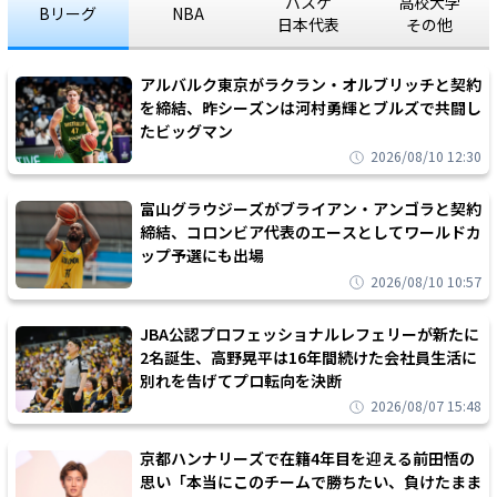
バスケ
高校大学
Bリーグ
NBA
日本代表
その他
アルバルク東京がラクラン・オルブリッチと契約
を締結、昨シーズンは河村勇輝とブルズで共闘し
たビッグマン
2026/08/10 12:30
富山グラウジーズがブライアン・アンゴラと契約
締結、コロンビア代表のエースとしてワールドカ
ップ予選にも出場
2026/08/10 10:57
JBA公認プロフェッショナルレフェリーが新たに
2名誕生、高野晃平は16年間続けた会社員生活に
別れを告げてプロ転向を決断
2026/08/07 15:48
京都ハンナリーズで在籍4年目を迎える前田悟の
思い「本当にこのチームで勝ちたい、負けたまま