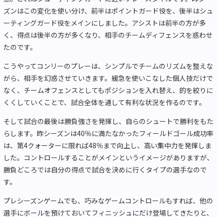
ズンはこの変化を使い分け、前半はポイントガード役を、後半はシュ
ーティングガード役をメインにしました。アシストは前半の方が多
く、得点は後半の方が多くなり、相手のチームディフェンスを惑わせ
たのです。
こうやってコンリーのプレーは、シンプルでチームのリズムを整えな
がら、相手を幻惑させていきます。緩急を使いこなした個人技だけで
なく、チームオフェンスとしてもポジションを入れ替え、的を絞りに
くくしていくことで、試合全体を通して有利な状況を作るのです。
そして試合の最後は勝負強さを発揮し、自らのシュートで勝利をもた
らします。昨シーズンは40％に満たなかったフィールドゴール成功率
は、第4クォーターに限れば48％まで向上し、高い集中力を発揮しま
した。コントロールすることがメインというイメージがありますが、
勝負どころでは自分の得点で試合を決めに行くタイプの選手なので
す。
プレシーズンゲームでも、巧みなゲームコントロールもすれば、他の
選手にボールを預けておいてフィニッシュにだけ登場してきたりと、