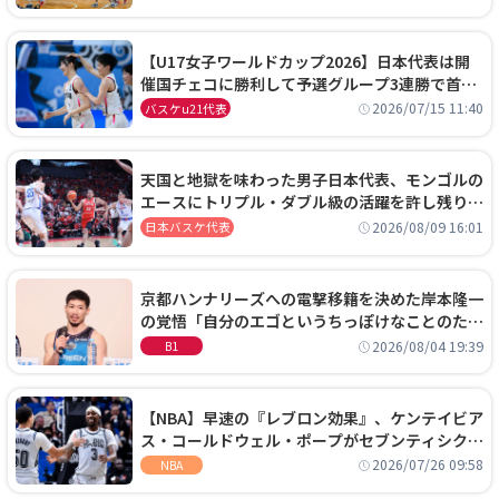
【U17女子ワールドカップ2026】日本代表は開
催国チェコに勝利して予選グループ3連勝で首位
通過！準々決勝の相手はエジプトに決定
2026/07/15 11:40
バスケu21代表
天国と地獄を味わった男子日本代表、モンゴルの
エースにトリプル・ダブル級の活躍を許し残り
0.4秒に失点する悔しい敗戦
2026/08/09 16:01
日本バスケ代表
京都ハンナリーズへの電撃移籍を決めた岸本隆一
の覚悟「自分のエゴというちっぽけなことのため
に、京都に来たわけではない」
2026/08/04 19:39
B1
【NBA】早速の『レブロン効果』、ケンテイビア
ス・コールドウェル・ポープがセブンティシクサ
ーズに1年契約で加入
2026/07/26 09:58
NBA