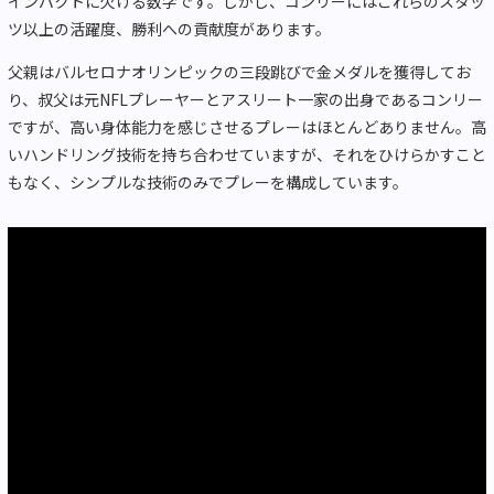
インパクトに欠ける数字です。しかし、コンリーにはこれらのスタッ
ツ以上の活躍度、勝利への貢献度があります。
父親はバルセロナオリンピックの三段跳びで金メダルを獲得してお
り、叔父は元NFLプレーヤーとアスリート一家の出身であるコンリー
ですが、高い身体能力を感じさせるプレーはほとんどありません。高
いハンドリング技術を持ち合わせていますが、それをひけらかすこと
もなく、シンプルな技術のみでプレーを構成しています。