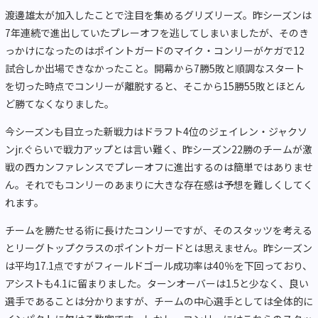
渡邊雄太が加入したことで注目を集めるグリズリーズ。昨シーズンは
7年連続で進出していたプレーオフを逃してしまいましたが、そのき
っかけになったのはポイントガードのマイク・コンリーがケガで12
試合しか出場できなかったこと。開幕から7勝5敗と順調なスタート
を切った時点でコンリーが離脱すると、そこから15勝55敗とほとん
ど勝てなくなりました。
今シーズンも目立った新戦力はドラフト4位のジェイレン・ジャクソ
ンjr.ぐらいで戦力アップとは言い難く、昨シーズン22勝のチームが激
戦の西カンファレンスでプレーオフに進出するのは簡単ではありませ
ん。それでもコンリーのあまりに大きな存在感は予想を難しくしてく
れます。
チームを勝たせる術に長けたコンリーですが、そのスタッツを考える
とリーグトップクラスのポイントガードとは思えません。昨シーズン
は平均17.1点ですがフィールドゴール成功率は40％を下回っており、
アシストも4.1に留まりました。ターンオーバーは1.5と少なく、良い
選手であることは分かりますが、チームの中心選手としては全体的に