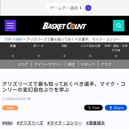
＞
TOP
>
NBA
>
グリズリーズで最も知っておくべき選手、マイク・コンリーの
変幻自在ぶりを学ぶ
新着
Bリーグ
NBA
バスケ日本代表
中学・高校・大学
その他
＋
＋
＋
＋
＋
スコア
デイリーサマリー
順位
スタッツ
クラブ
グリズリーズで最も知っておくべき選手、マイク・コ
ンリーの変幻自在ぶりを学ぶ
2018/10/13 07:00
Share
NBA
#NBA
#グリズリーズ
#マイク・コンリー
#渡邊雄太