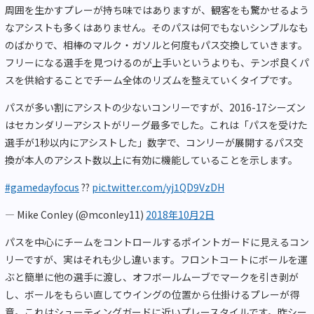
周囲を生かすプレーが持ち味ではありますが、観客をも驚かせるよう
なアシストも多くはありません。そのパスは何でもないシンプルなも
のばかりで、相棒のマルク・ガソルと何度もパス交換していきます。
フリーになる選手を見つけるのが上手いというよりも、テンポ良くパ
スを供給することでチーム全体のリズムを整えていくタイプです。
パスが多い割にアシストの少ないコンリーですが、2016-17シーズン
はセカンダリーアシストがリーグ最多でした。これは「パスを受けた
選手が1秒以内にアシストした」数字で、コンリーが展開するパス交
換が本人のアシスト数以上に有効に機能していることを示します。
#gamedayfocus
??
pic.twitter.com/yj1QD9VzDH
— Mike Conley (@mconley11)
2018年10月2日
パスを中心にチームをコントロールするポイントガードに見えるコン
リーですが、実はそれも少し違います。フロントコートにボールを運
ぶと簡単に他の選手に渡し、オフボールムーブでマークを引き剥が
し、ボールをもらい直してウイングの位置から仕掛けるプレーが得
意。これはシューティングガードに近いプレースタイルです。昨シー