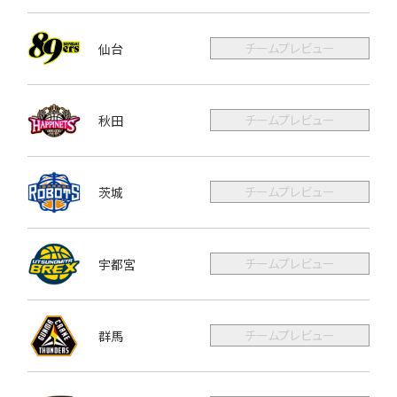
チームプレビュー
仙台
チームプレビュー
秋田
チームプレビュー
茨城
チームプレビュー
宇都宮
チームプレビュー
群馬