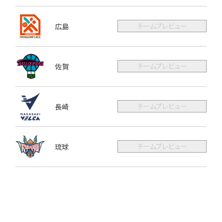
チームプレビュー
広島
チームプレビュー
佐賀
チームプレビュー
長崎
チームプレビュー
琉球