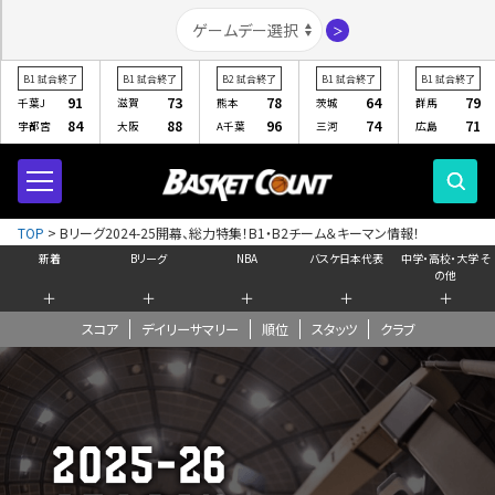
＞
B1
試合終了
B1
試合終了
B2
試合終了
B1
試合終了
B1
試合終了
91
73
78
64
79
千葉J
滋賀
熊本
茨城
群馬
84
88
96
74
71
宇都宮
大阪
A千葉
三河
広島
TOP
>
Bリーグ2024-25開幕、総力特集！B1・B2チーム＆キーマン情報！
新着
Bリーグ
NBA
バスケ日本代表
中学・高校・大学 そ
の他
＋
＋
＋
＋
＋
スコア
デイリーサマリー
順位
スタッツ
クラブ