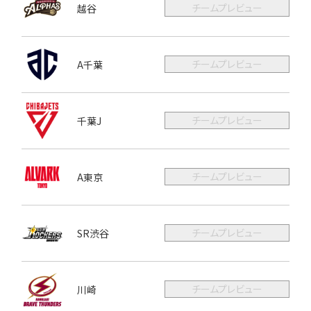
チームプレビュー
越谷
チームプレビュー
A千葉
チームプレビュー
千葉J
チームプレビュー
A東京
チームプレビュー
SR渋谷
チームプレビュー
川崎