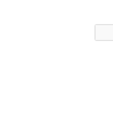
TOP
新着一覧
NBA
Bリーグ
バスケ日本代表
高校大学バスケ・その他
運営者情報
サイトに関するお問い合わせ