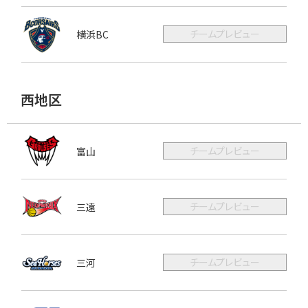
チームプレビュー
横浜BC
西地区
チームプレビュー
富山
チームプレビュー
三遠
チームプレビュー
三河